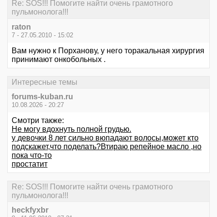
Re: SOS!!! Помогите найти очень грамотного
пульмонолога!!!
raton
7 - 27.05.2010 - 15:02
Вам нужно к Порханову, у него торакальная хирургия
принимают онкобольных .
Интересные темы
forums-kuban.ru
10.08.2026 - 20:27
Смотри также:
Не могу вдохнуть полной грудью.
у девочки 8 лет сильно вюпадают волосы,может кто
подскажет,что поделать?Втираю репейное масло ,но
пока что-то
простатит
Re: SOS!!! Помогите найти очень грамотного
пульмонолога!!!
heckfyxbr