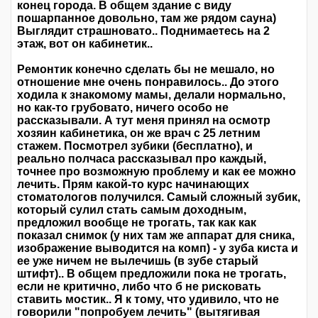
конец города. В общем здание с виду
пошарпанное довольно, там же рядом сауна)
Выглядит страшновато.. Поднимаетесь на 2
этаж, вот он кабинетик..
Ремонтик конечно сделать бы не мешало, но
отношение мне очень понравилось.. До этого
ходила к знакомому мамы, делали нормально,
но как-то грубовато, ничего особо не
рассказывали. А тут меня принял на осмотр
хозяин кабинетика, он же врач с 25 летним
стажем. Посмотрел зубики (бесплатно), и
реально полчаса рассказывал про каждый,
точнее про возможную проблему и как ее можно
лечить. Прям какой-то курс начинающих
стоматологов получился. Самый сложный зубик,
который сулил стать самым доходным,
предложил вообще не трогать, так как как
показал снимок (у них там же аппарат для сника,
изображение выводится на комп) - у зуба киста и
ее уже ничем не вылечишь (в зубе старый
штифт).. В общем предложили пока не трогать,
если не критично, либо что б не рисковать
ставить мостик.. Я к тому, что удивило, что не
говорили "попробуем лечить" (вытягивая