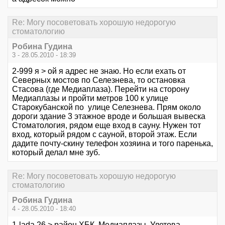
Re: Могу посоветовать хорошую недорогую
стоматологию
Робина Гудина
3 - 28.05.2010 - 18:39
2-999 я > ой я адрес не знаю. Но если ехать от
Северных мостов по Селезнева, то остановка
Стасова (где Медиаплаза). Перейти на сторону
Медиаплазы и пройти метров 100 к улице
Старокубанской по улице Селезнева. Прям около
дороги здание 3 этажное вроде и большая вывеска
Стоматология, рядом еще вход в сауну. Нужен тот
вход, который рядом с сауной, второй этаж. Если
дадите почту-скину телефон хозяина и того паренька,
который делал мне зуб.
Re: Могу посоветовать хорошую недорогую
стоматологию
Робина Гудина
4 - 28.05.2010 - 18:40
1-lada 26 > район ХБК, Медиаплазы, Улетова,