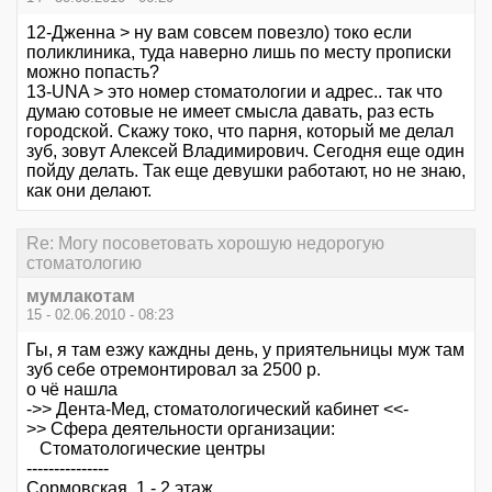
12-Дженна > ну вам совсем повезло) токо если
поликлиника, туда наверно лишь по месту прописки
можно попасть?
13-UNA > это номер стоматологии и адрес.. так что
думаю сотовые не имеет смысла давать, раз есть
городской. Скажу токо, что парня, который ме делал
зуб, зовут Алексей Владимирович. Сегодня еще один
пойду делать. Так еще девушки работают, но не знаю,
как они делают.
Re: Могу посоветовать хорошую недорогую
стоматологию
мумлакотам
15 - 02.06.2010 - 08:23
Гы, я там езжу каждны день, у приятельницы муж там
зуб себе отремонтировал за 2500 р.
о чё нашла
->> Дента-Мед, стоматологический кабинет <<-
>> Сфера деятельности организации:
Стоматологические центры
---------------
Сормовская, 1 - 2 этаж