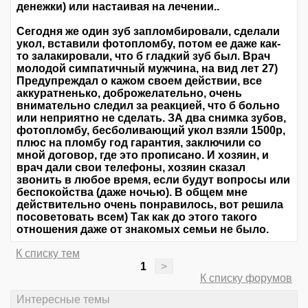
денежки) или настаивая на лечении..
Сегодня же один зуб запломбировали, сделали
укол, вставили фотопломбу, потом ее даже как-
то залакировали, что б гладкий зуб был. Врач
молодой симпатичный мужчина, на вид лет 27)
Предупреждал о кажом своем действии, все
аккуратненько, доброжелательно, очень
внимательно следил за реакцией, что б больно
или неприятно не сделать. ЗА два снимка зубов,
фотопломбу, бесболивающий укол взяли 1500р,
плюс на пломбу год гарантия, заключили со
мной договор, где это прописано. И хозяин, и
врач дали свои телефоны, хозяин сказал
звонить в любое время, если будут вопросы или
беспокойства (даже ночью). В общем мне
действительно очень понравилось, вот решила
посоветовать всем) Так как до этого такого
отношения даже от знакомых семьи не было.
К списку тем
1
>
К списку форумов
Интересные темы