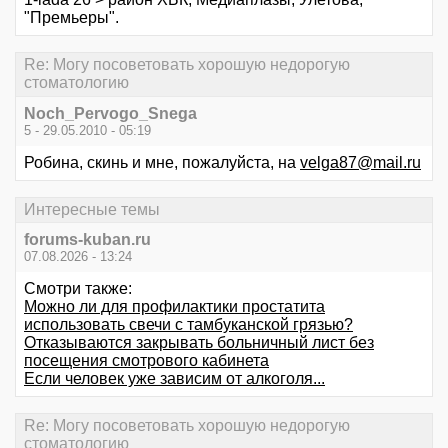
"Премьеры".
Re: Могу посоветовать хорошую недорогую
стоматологию
Noch_Pervogo_Snega
5 - 29.05.2010 - 05:19
Робина, скинь и мне, пожалуйста, на
velga87@mail.ru
Интересные темы
forums-kuban.ru
07.08.2026 - 13:24
Смотри также:
Можно ли для профилактики простатита
использовать свечи с тамбуканской грязью?
Отказываются закрывать больничный лист без
посещения смотрового кабинета
Если человек уже зависим от алкоголя...
Re: Могу посоветовать хорошую недорогую
стоматологию