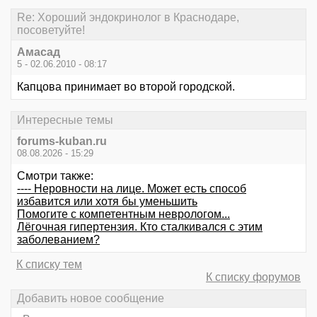
Re: Хороший эндокринолог в Краснодаре,
посоветуйте!
Амасад
5 - 02.06.2010 - 08:17
Капцова принимает во второй городской.
Интересные темы
forums-kuban.ru
08.08.2026 - 15:29
Смотри также:
---- Неровности на лице. Может есть способ
избавится или хотя бы уменьшить
Помогите с компетентным неврологом...
Лёгочная гипертензия. Кто сталкивался с этим
заболеванием?
К списку тем
К списку форумов
Добавить новое сообщение