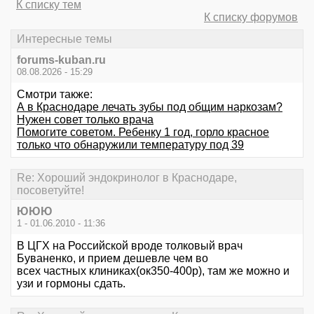
К списку тем
К списку форумов
Интересные темы
forums-kuban.ru
08.08.2026 - 15:29
Смотри также:
А в Краснодаре лечать зубы под общим наркозам?
Нужен совет только врача
Помогите советом. Ребенку 1 год, горло красное
только что обнаружили температуру под 39
Re: Хороший эндокринолог в Краснодаре,
посоветуйте!
ЮЮЮ
1 - 01.06.2010 - 11:36
В ЦГХ на Российской вроде толковый врач
Буваненко, и прием дешевле чем во
всех частных клиниках(ок350-400р), там же можно и
узи и гормоны сдать.