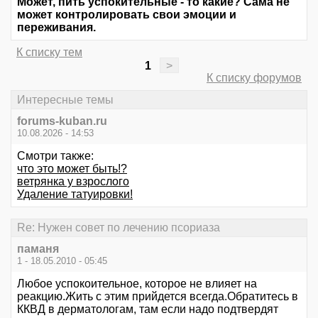
Может, пить успокительные - то какие? Сама не
может контролировать свои эмоции и
переживания.
К списку тем
1
>
К списку форумов
Интересные темы
forums-kuban.ru
10.08.2026 - 14:53
Смотри также:
что это может быть!?
ветрянка у взрослого
Удаление татуировки!
Re: Нужен совет по лечению псориаза
паманя
1 - 18.05.2010 - 05:45
Любое успокоительное, которое не влияет на
реакцию.Жить с этим прийдется всегда.Обратитесь в
ККВД в дерматологам, там если надо подтвердят