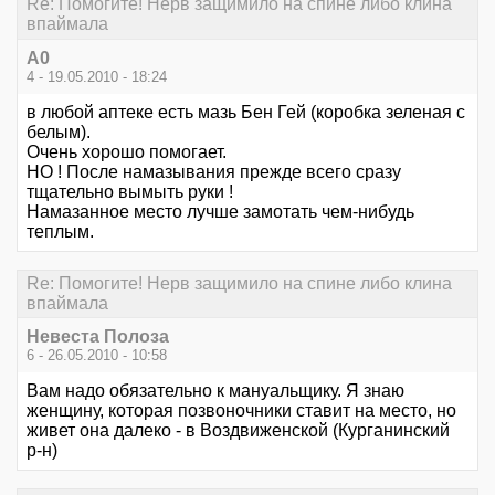
Re: Помогите! Нерв защимило на спине либо клина
впаймала
А0
4 - 19.05.2010 - 18:24
в любой аптеке есть мазь Бен Гей (коробка зеленая с
белым).
Очень хорошо помогает.
НО ! После намазывания прежде всего сразу
тщательно вымыть руки !
Намазанное место лучше замотать чем-нибудь
теплым.
Re: Помогите! Нерв защимило на спине либо клина
впаймала
Невеста Полоза
6 - 26.05.2010 - 10:58
Вам надо обязательно к мануальщику. Я знаю
женщину, которая позвоночники ставит на место, но
живет она далеко - в Воздвиженской (Курганинский
р-н)