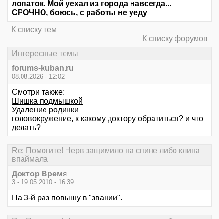
лопаток. Мой уехал из города навсегда...
СРОЧНО, боюсь, с работы не уеду
К списку тем
К списку форумов
Интересные темы
forums-kuban.ru
08.08.2026 - 12:02
Смотри также:
Шишка подмышкой
Удаление родинки
головокружение, к какому доктору обратиться? и что
делать?
Re: Помогите! Нерв защимило на спине либо клина
впаймала
Доктор Время
3 - 19.05.2010 - 16:39
На 3-й раз повышу в "звании".