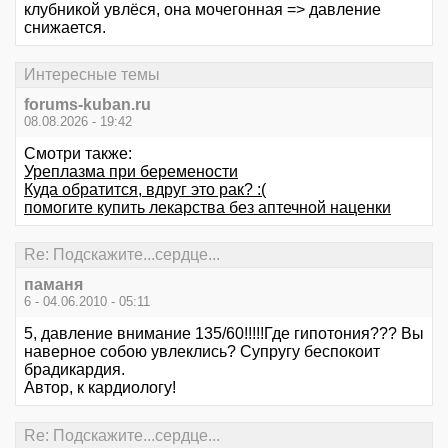
клубникой увлёся, она мочегонная => давление
снижается.
Интересные темы
forums-kuban.ru
08.08.2026 - 19:42
Смотри также:
Уреплазма при беремености
Куда обратится, вдруг это рак? :(
помогите купить лекарства без аптечной наценки
Re: Подскажите...сердце...
паманя
6 - 04.06.2010 - 05:11
5, давление внимание 135/60!!!!!Где гипотония??? Вы
наверное собою увлеклись? Супругу беспокоит
брадикардия.
Автор, к кардиологу!
Re: Подскажите...сердце...