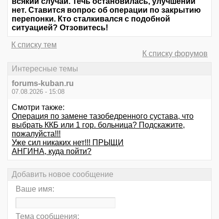
всякий случай. Течь остановилась, улучшений
нет. Ставится вопрос об операции по закрытию
перепонки. Кто сталкивался с подобной
ситуацией? Отзовитесь!
К списку тем
К списку форумов
Интересные темы
forums-kuban.ru
07.08.2026 - 15:08
Смотри также:
Операция по замене тазобедренного сустава, что
выбрать ККБ или 1 гор. больница? Подскажите,
пожалуйста!!!
Уже сил никаких нет!!! ПРЫЩИ
АНГИНА, куда пойти?
Добавить новое сообщение
Ваше имя:
Тема сообщения: