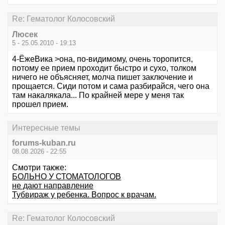
Re: Гематолог Колосовский
Люсек
5 - 25.05.2010 - 19:13
4-ЁжеВика >она, по-видимому, очень торопится,
потому ее прием проходит быстро и сухо, толком
ничего не объясняет, молча пишет заключение и
прощается. Сиди потом и сама разбирайся, чего она
там накалякала... По крайней мере у меня так
прошел прием.
Интересные темы
forums-kuban.ru
08.08.2026 - 22:55
Смотри также:
БОЛЬНО У СТОМАТОЛОГОВ
не дают направление
Тубвираж у ребенка. Вопрос к врачам.
Re: Гематолог Колосовский