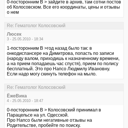
0-посторонним В > зайдите в архив, там сотни постов
об Колосовском. Все его координаты, цены и отзывы
о нем
Re: Гематолог Колосовский
Люсек
3 - 25.05.2010 - 18:34
1-посторонним В >год назад было так: в
онкодиспансере на Димитрова, попасть по записи
(народу валом, приходишь к назначенному времени,
а на прием попадаешь час спустя), прием по полису
бесплатный. Это про Напсо Людмилу Ивановну.
Если надо могу скинуть телефон на мыло.
Re: Гематолог Колосовский
ЁжеВика
4 - 25.05.2010 - 18:47
0-посторонним В > Колосовский принимал в
Парацельсе на ул. Одесской.
Про Напсо были негативные отзывы на
Родительстве, пробейте по поиску.