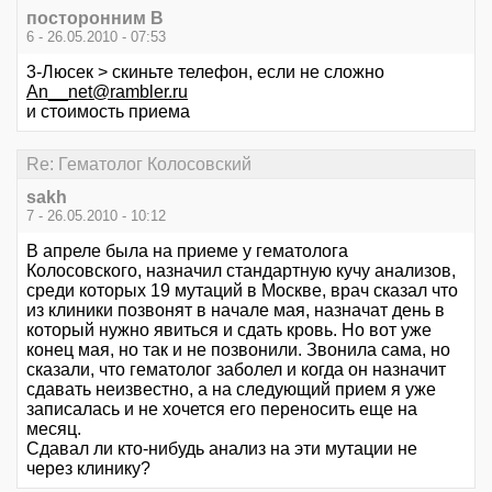
посторонним В
6 - 26.05.2010 - 07:53
3-Люсек > скиньте телефон, если не сложно
An__net@rambler.ru
и стоимость приема
Re: Гематолог Колосовский
sakh
7 - 26.05.2010 - 10:12
В апреле была на приеме у гематолога
Колосовского, назначил стандартную кучу анализов,
среди которых 19 мутаций в Москве, врач сказал что
из клиники позвонят в начале мая, назначат день в
который нужно явиться и сдать кровь. Но вот уже
конец мая, но так и не позвонили. Звонила сама, но
сказали, что гематолог заболел и когда он назначит
сдавать неизвестно, а на следующий прием я уже
записалась и не хочется его переносить еще на
месяц.
Сдавал ли кто-нибудь анализ на эти мутации не
через клинику?