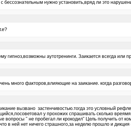
т с бессознательным нужно установить,вряд ли это нарушен
т.е?
му гипноз,возможны аутотренинги. Заикается всегда или пр
очень много факторов,влияющие на заикание. когда разгово
аикание вызвано застенчивостью.тогда это условный рефлек
щийся,посоветовал у прохожих спрашивать сколько вреямя,
е вопросы " не пробегал ли крокодил" Цель получить от к
что в ней нет ничего страшного,за неделю прошло и дикция