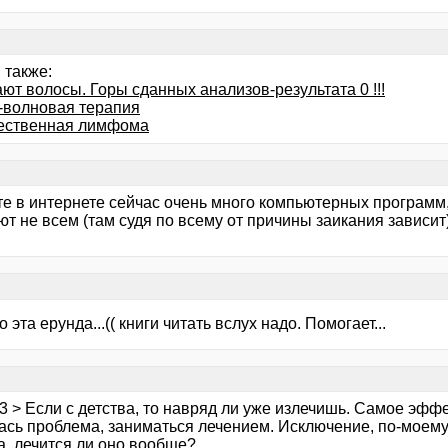
 также:
ют волосы. Горы сданных анализов-результата 0 !!!
-волновая терапия
ественная лимфома
е в интернете сейчас очень много компьютерных программ,
т не всем (там судя по всему от причины заикания зависит)
о эта ерунда...(( книги читать вслух надо. Помогает...
3 > Если с детства, то навряд ли уже излечишь. Самое эффек
ась проблема, заниматься лечением. Исключение, по-моему
а, лечится ли оно вообще?