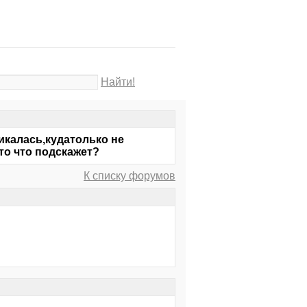
Найти!
икалась,кудатолько не
то что подскажет?
К списку форумов