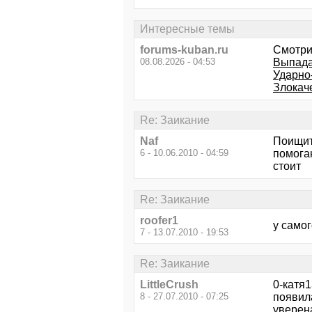
Интересные темы
forums-kuban.ru
Смотри
08.08.2026 - 04:53
Выпада
Ударно
Злокач
Re: Заикание
Naf
Поищит
6 - 10.06.2010 - 04:59
помогаю
стоит
Re: Заикание
roofer1
у самог
7 - 13.07.2010 - 19:53
Re: Заикание
LittleCrush
0-катя1
8 - 27.07.2010 - 07:25
появил
уверен