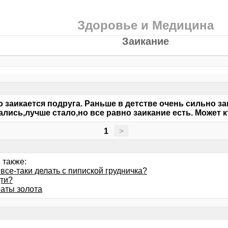
Здоровье и Медицина
Заикание
 заикается подруга. Раньше в детстве очень сильно за
лись,лучше стало,но все равно заикание есть. Может к
1
>
 также:
 все-таки делать с пипиской грудничка?
дти?
аты золота