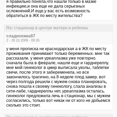
я правильно поняла,что нашли только в мазке
инфекцию,и она еще не дала серьезных
осложнений.И еще,у вас есть возможность
обратиться в ЖК по месту жительства?
Re: стационар в центре матери и ребенка
сладкоежка87
2 - 28.10.2009 - 08:26
у меня прописка не краснодарская а в ЖК по месту
проживания принимают только беременных. мне так
рассказали. у меня уреаплазма уже повторно.
сначала была в феврале, нашли еще и гарднереллу.
мне мой гинеколог в цмир выписала уколы, таблетки
свечи, после этого я забеременела, но все
закончилось трагично, на 8 неделе плод замер. вот
через полгода решили с мужем снова планировать,
снова пошла к своему гинекологу, слала анализы в
сити-лабе, гарднереллы нет, уреаплазма осталась.
гинеколог предложила лечь в стационар, мы с мужем
согласились, только вот никак ни от кого не добьемся
сколько это стоит.