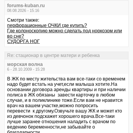
forums-kuban.ru
08.08.2026 - 15:16
Смотри также:
перфорационные ОЧКИ где купить?
Где колоноскопию можно сделать под норкозом или
во сне?
СУДОРГА НОГ
Re: стационар в центре матери и ребенка
морская волна
6 - 28.10.2009 - 15:28
В ЖК по месту жительства вам все-таки со временем
надо будет встать на учет,если малыша хотите.На
основании договора аренды квартиры и при наличии
полиса в ЖК обязаны завести карточку в любом
случае, и в поликлинике тоже.Если вам не нравится
врач на вашем участке,можно попросить
перевести к другому.Озвучьте вашу ЖК и может кто
из девчонок подскажет хорошего врача.Все-таки
лучше заранее отношения наладить с врачом по
ведению беременности,не забывайте о
благодарности.