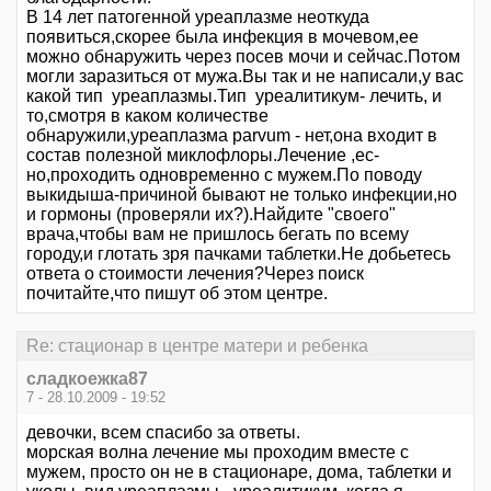
В 14 лет патогенной уреаплазме неоткуда
появиться,скорее была инфекция в мочевом,ее
можно обнаружить через посев мочи и сейчас.Потом
могли заразиться от мужа.Вы так и не написали,у вас
какой тип уреаплазмы.Тип уреалитикум- лечить, и
то,смотря в каком количестве
обнаружили,уреаплазма parvum - нет,она входит в
состав полезной миклофлоры.Лечение ,ес-
но,проходить одновременно с мужем.По поводу
выкидыша-причиной бывают не только инфекции,но
и гормоны (проверяли их?).Найдите "своего"
врача,чтобы вам не пришлось бегать по всему
городу,и глотать зря пачками таблетки.Не добьетесь
ответа о стоимости лечения?Через поиск
почитайте,что пишут об этом центре.
Re: стационар в центре матери и ребенка
сладкоежка87
7 - 28.10.2009 - 19:52
девочки, всем спасибо за ответы.
морская волна лечение мы проходим вместе с
мужем, просто он не в стационаре, дома, таблетки и