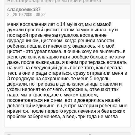
Re: стационар в центре матери и ребенка
сладкоежка87
3 - 28.10.2009 - 08:32
меня воспаления лет с 14 мучают, мы с мамой
думали простой цистит, потом замуж вышла, ну и
постарой привычке заглушалоа воспаление
фурадонином, цистоном, когда решили завести
ребенка пошла к гинекологу, оказалось, что мой
цистит - это уреаплазма. я очень хочу ее вылечить. в
женскую консультацию идти вообще больше не хочу
даже. после выкидыша. я к ним приперлась вставать
на учет на следующий день после того, как сделала
тест. а они и рады стараться, сразу отправили меня в
3 городскую на сохранение. те меня 5 недель
держали, по три раза в день капельницы ставили и
уколы непонятно от чего. спросишь, отвечают так
надо. мы в краснодаре с мужем вдвоем,
посоветоваться не с кем, вот и доверились нашей
доблесной медицине. в центре матери и ребенка мне
нравится, после первого курса лечения я без всяких
проблем забеременела, а ведь три года не могла