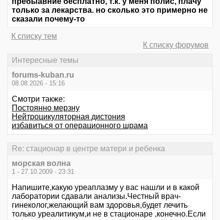
пребыавние бесплатно, т.к. у меня полис, плачу
только за лекарства. но сколько это примерно не
сказали почему-то
К списку тем
К списку форумов
Интересные темы
forums-kuban.ru
08.08.2026 - 15:16
Смотри также:
Постоянно мерзну
Нейтроцикуляторная дистония
избавиться от операционного шрама
Re: стационар в центре матери и ребенка
морская волна
1 - 27.10.2009 - 23:31
Напишите,какую уреаплазму у вас нашли и в какой
лаборатории сдавали анализы.Честный врач-
гинеколог,желающий вам здоровья,будет лечить
только уреалитикум,и не в стационаре ,конечно.Если