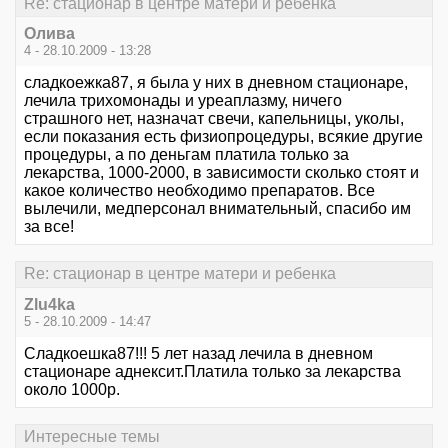
Re: стационар в центре матери и ребенка
Олива
4 - 28.10.2009 - 13:28
сладкоежка87, я была у них в дневном стационаре,
лечила трихомонады и уреаплазму, ничего
страшного нет, назначат свечи, капельницы, уколы,
если показания есть физиопроцедуры, всякие другие
процедуры, а по деньгам платила только за
лекарства, 1000-2000, в зависимости сколько стоят и
какое количество необходимо препаратов. Все
вылечили, медперсонал внимательный, спасибо им
за все!
Re: стационар в центре матери и ребенка
Zlu4ka
5 - 28.10.2009 - 14:47
Сладкоешка87!!! 5 лет назад лечила в дневном
стационаре аднексит.Платила только за лекарства
около 1000р.
Интересные темы