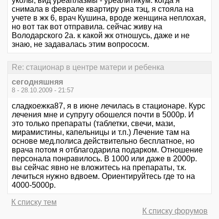
уколы, вид уреаплазмы - уреалитикум. когда я
снимала в феврале квартиру рна тэц, я стояла на
учете в жк 6, врач Кушина, вроде женщина неплохая,
но вот так вот отправила. сейчас живу на
Володарского 2а. к какой жк отношусь, даже и не
знаю, не задавалась этим вопрососм.
Re: стационар в центре матери и ребенка
сегодняшняя
8 - 28.10.2009 - 21:57
сладкоежка87, я в июне лечилась в стационаре. Курс
лечения мне и супругу обошелся почти в 5000р. И
это только препараты (таблетки, свечи, мази,
мирамистины, капельницы и т.п.) Лечение там на
основе мед.полиса действительно бесплатное, но
врача потом я отблагодарила подарком. Отношение
персонала понравилось. В 1000 или даже в 2000р.
вы сейчас явно не вложитесь на препараты, т.к.
лечиться нужно вдвоем. Ориентируйтесь где то на
4000-5000р.
К списку тем
К списку форумов