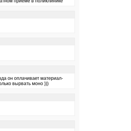
латном приеме в поликлинике
вда он оплачивает материал-
лько вырвать моно )))