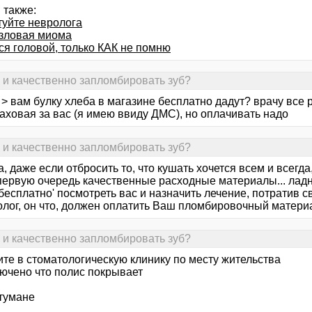
 также:
туйте невролога
зловая миома
ся головой, только КАК не помню
о и качественно запломбировать зуб?
ta > вам булку хлеба в магазине бесплатно дадут? врачу все 
аховая за вас (я имею ввиду ДМС), но оплачивать надо
о и качественно запломбировать зуб?
ritа, даже если отбросить то, что кушать хочется всем и всег
в первую очередь качественные расходные материалы... лад
бесплатно' посмотреть вас и назначить лечение, потратив с
олог, он что, должен оплатить Ваш пломбировочный матери
о и качественно запломбировать зуб?
ите в стоматологическую клинику по месту жительства
лючено что полис покрывает
 тумане