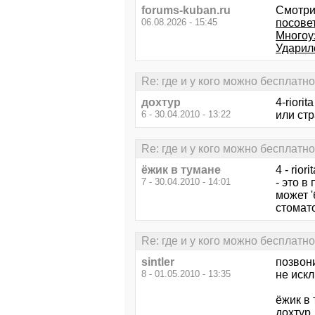
forums-kuban.ru
Смотри
06.08.2026 - 15:45
посове
Многоу
Ударил
Re: где и у кого можно бесплатн
дохтур
4-riori
6 - 30.04.2010 - 13:22
или стр
Re: где и у кого можно бесплатн
ёжик в тумане
4 - riо
7 - 30.04.2010 - 14:01
- это 
может '
стомат
Re: где и у кого можно бесплатн
sintler
позвон
8 - 01.05.2010 - 13:35
не иск
ёжик в
дохтур