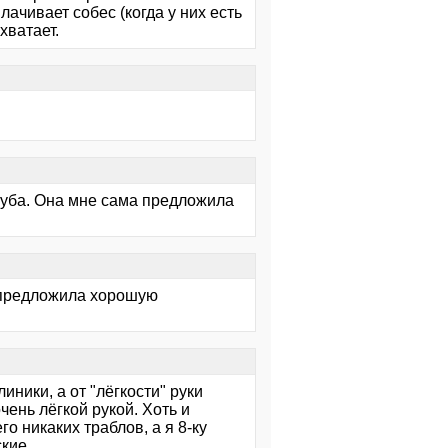
ачивает собес (когда у них есть
хватает.
 зуба. Она мне сама предложила
и предложила хорошую
иники, а от "лёгкости" руки
чень лёгкой рукой. Хоть и
о никаких траблов, а я 8-ку
кие.