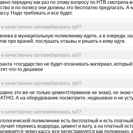
авно передачу как раз по этому вопросу по НТВ смотрела-вс
ство и по полису они должны это бесплатно предлагать. А 
ассу. Надо требовать и все будет.
о и качественно запломбировать зуб?
енева в муниципальную поликлинику идите, а в очереди, на
ов про врачей, послушать отзывы и решить к кому идти.
о и качественно запломбировать зуб?
анта >государство не будет оплачивать материал, который с
атят что-то дешевое
о и качественно запломбировать зуб?
равно это же не только цемент(терминов не знаю), но знаю
ТНО. А на оборудование посмотрите, недешевое и не усту
о и качественно запломбировать зуб?
атологической поликлинике есть бесплатный и есть платны
олучает перекись водорода, цемент и вату, а на платный о
ачивается через кассу, все регистрируется как положенно,