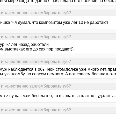
йней мере когда-то давно я наблюдала его наличие на бесп
о и качественно запломбировать зуб?
ишка > я думал, что композитом уже лет 10 не работают
о и качественно запломбировать зуб?
ур >7 лет назад работали
ом.выставках его до сих пор продают))
о и качественно запломбировать зуб?
муж наблюдается в обычной стом.пол-ке уже много лет, пра
ную пломбу, но совсем немного. А вот совсем бесплатно-то
о и качественно запломбировать зуб?
ма > ну да, если бесплатно, то вырвать, а платно - удалить...
о и качественно запломбировать зуб?