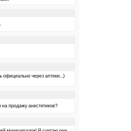
.
ь официально через аптеки...)
и на продажу анестетиков?
ей муниципалок! Я считаю они