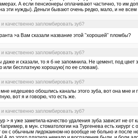
мерах. А если пенсионеры оплачивают частично, то им допл
на эти нужды). Деньги бывают очень редко, мало, и не всем 
о и качественно запломбировать зуб?
ранта >а Вам сказали название этой "хорошей" пломбы?
о и качественно запломбировать зуб?
 даже и сказали, то я б не запомнила. Не цемент, под цвет
ю или бесплатную хорошую( по ее словам).
о и качественно запломбировать зуб?
 мне недешево обошлись каналы этого зуба, вот она мне 
ную, вот я и говорю, что есть же.
о и качественно запломбировать зуб?
ур > я уже заметила-качество удаления зуба зависит не от кл
Например, в мун. стоматологии на Тургенева есть хирург с о
 он с обычным лидокаином-но вообще не больно и после нег
! А до этого платила немало и воспаления были, и боли адс