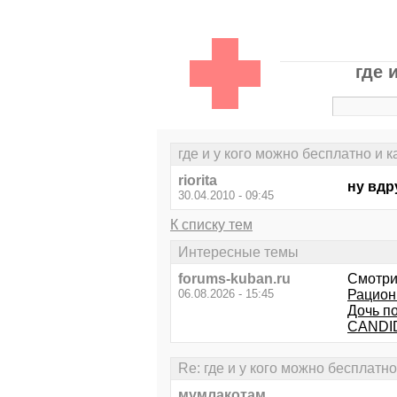
где 
где и у кого можно бесплатно и 
riorita
ну вдр
30.04.2010 - 09:45
К списку тем
Интересные темы
forums-kuban.ru
Смотри
06.08.2026 - 15:45
Рацион 
Дочь п
CANDID
Re: где и у кого можно бесплатн
мумлакотам