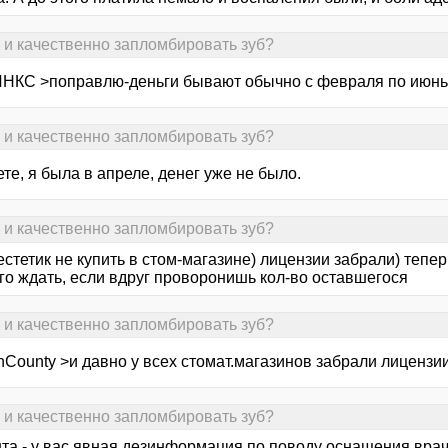
о и качественно запломбировать зуб?
НКС >поправлю-деньги бывают обычно с февраля по июнь
о и качественно запломбировать зуб?
те, я была в апреле, денег уже не было.
о и качественно запломбировать зуб?
стетик не купить в стом-магазине) лицензии забрали) тепер
го ждать, если вдруг проворонишь кол-во оставшегося
о и качественно запломбировать зуб?
nCounty >и давно у всех стомат.магазинов забрали лицензи
о и качественно запломбировать зуб?
та - у вас явная дезинформация по поводу оснащения врач