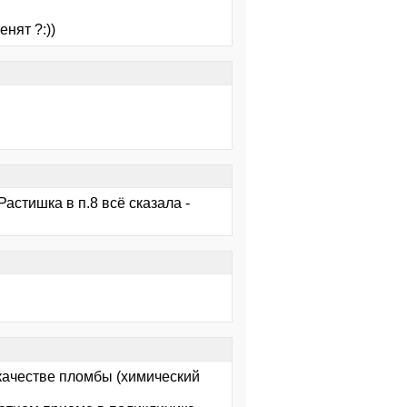
енят ?:))
 Растишка в п.8 всё сказала -
в качестве пломбы (химический