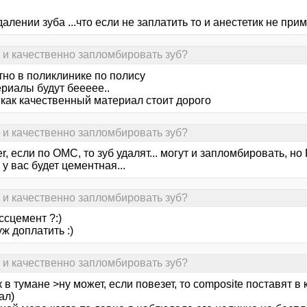
далении зуба ...что если не заплатить то и анестетик не прим
о и качественно запломбировать зуб?
тно в поликлинике по полису
риалы будут беееее..
 как качественный материал стоит дорого
о и качественно запломбировать зуб?
tler, если по ОМС, то зуб удалят... могут и запломбировать, но
у вас будет цементная...
о и качественно запломбировать зуб?
ссцемент ?:)
ж доплатить :)
о и качественно запломбировать зуб?
 в тумане >ну может, если повезет, то composite поставят 
ал)