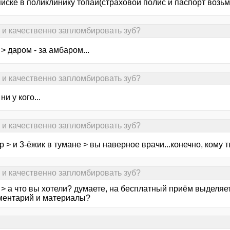
писке в поликлинику топай(страховой полис и паспорт возь
о и качественно запломбировать зуб?
a > даром - за амбаром...
о и качественно запломбировать зуб?
ни у кого...
о и качественно запломбировать зуб?
р > и 3-ёжик в тумане > вы наверное врачи...конечно, кому т
о и качественно запломбировать зуб?
ta > а что вы хотели? думаете, на бесплатный приём выделя
ментарий и материалы?