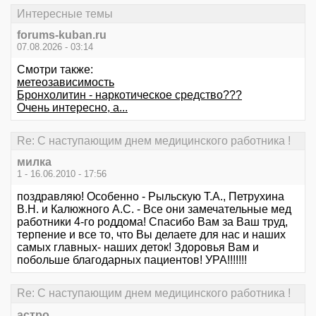
Интересные темы
forums-kuban.ru
07.08.2026 - 03:14
Смотри также:
метеозависимость
Бронхолитин - наркотическое средство???
Очень интересно, а...
Re: С наступающим днем медицинского работника !
милка
1 - 16.06.2010 - 17:56
поздравляю! Особенно - Рыльскую Т.А., Петрухина
В.Н. и Калюжного А.С. - Все они замечательные мед
работники 4-го роддома! Спасибо Вам за Ваш труд,
терпение и все то, что Вы делаете для нас и наших
самых главных- наших деток! Здоровья Вам и
побольше благодарных пациентов! УРА!!!!!!!
Re: С наступающим днем медицинского работника !
астро