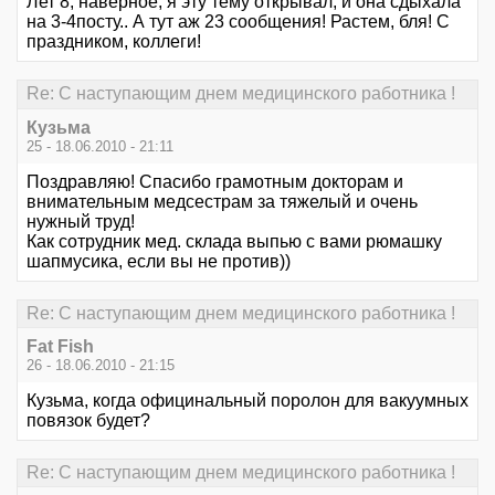
Лет 8, наверное, я эту тему открывал, и она сдыхала
на 3-4посту.. А тут аж 23 сообщения! Растем, бля! С
праздником, коллеги!
Re: С наступающим днем медицинского работника !
Кузьма
25 - 18.06.2010 - 21:11
Поздравляю! Спасибо грамотным докторам и
внимательным медсестрам за тяжелый и очень
нужный труд!
Как сотрудник мед. склада выпью с вами рюмашку
шапмусика, если вы не против))
Re: С наступающим днем медицинского работника !
Fat Fish
26 - 18.06.2010 - 21:15
Кузьма, когда официнальный поролон для вакуумных
повязок будет?
Re: С наступающим днем медицинского работника !