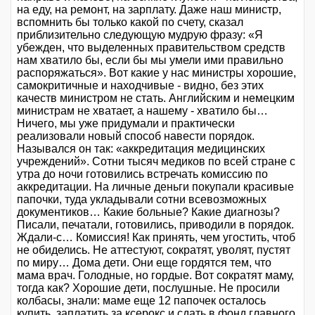
на еду, на ремонт, на зарплату. Даже наш министр,
вспомнить бы только какой по счету, сказал
приблизительно следующую мудрую фразу: «Я
убежден, что выделенных правительством средств
нам хватило бы, если бы мы умели ими правильно
распоряжаться». Вот какие у нас министры хорошие,
самокритичные и находчивые - видно, без этих
качеств министром не стать. Английским и немецким
министрам не хватает, а нашему - хватило бы…
Ничего, мы уже придумали и практически
реализовали новый способ навести порядок.
Назывался он так: «аккредитация медицинских
учреждений». Сотни тысяч медиков по всей стране с
утра до ночи готовились встречать комиссию по
аккредитации. На личные деньги покупали красивые
папочки, туда укладывали сотни всевозможных
документиков… Какие больные? Какие диагнозы?
Писали, печатали, готовились, приводили в порядок.
Ждали-с… Комиссия! Как принять, чем угостить, чтоб
не обиделись. Не аттестуют, сократят, уволят, пустят
по миру… Дома дети. Они еще гордятся тем, что
мама врач. Голодные, но гордые. Вот сократят маму,
тогда как? Хорошие дети, послушные. Не просили
колбасы, знали: маме еще 12 папочек осталось
купить, заплатить за ксерокс и сдать в фонд главного