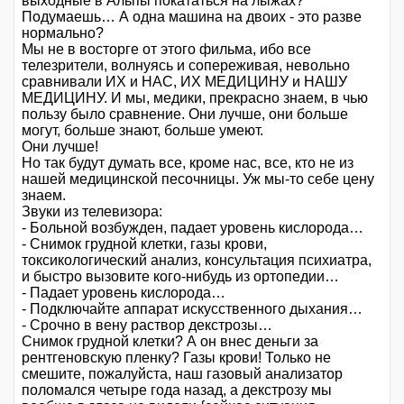
выходные в Альпы покататься на лыжах?
Подумаешь… А одна машина на двоих - это разве
нормально?
Мы не в восторге от этого фильма, ибо все
телезрители, волнуясь и сопереживая, невольно
сравнивали ИХ и НАС, ИХ МЕДИЦИНУ и НАШУ
МЕДИЦИНУ. И мы, медики, прекрасно знаем, в чью
пользу было сравнение. Они лучше, они больше
могут, больше знают, больше умеют.
Они лучше!
Но так будут думать все, кроме нас, все, кто не из
нашей медицинской песочницы. Уж мы-то себе цену
знаем.
Звуки из телевизора:
- Больной возбужден, падает уровень кислорода…
- Снимок грудной клетки, газы крови,
токсикологический анализ, консультация психиатра,
и быстро вызовите кого-нибудь из ортопедии…
- Падает уровень кислорода…
- Подключайте аппарат искусственного дыхания…
- Срочно в вену раствор декстрозы…
Снимок грудной клетки? А он внес деньги за
рентгеновскую пленку? Газы крови! Только не
смешите, пожалуйста, наш газовый анализатор
поломался четыре года назад, а декстрозу мы