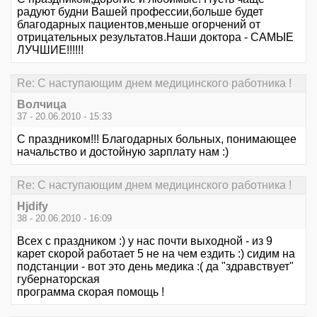
радуют будни Вашей профессии,больше будет
благодарных пациентов,меньше огорчений от
отрицательных результатов.Наши доктора - САМЫЕ
ЛУЧШИЕ!!!!!!
Re: С наступающим днем медицинского работника !
Волчица
37 - 20.06.2010 - 15:33
С праздником!!! Благодарных больных, понимающее
начальство и достойную зарплату нам :)
Re: С наступающим днем медицинского работника !
Hjdify
38 - 20.06.2010 - 16:09
Всех с праздником :) у нас почти выходной - из 9
карет скорой работает 5 не на чем ездить :) сидим на
подстанции - вот это день медика :( да "здравствует"
губернаторская
программа скорая помощь !