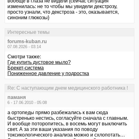
вообще в глаза не видели {cейчас ситуация
изменилась: не то чтобы мы увидели декстрозу,
просто узнали, что декстроза - это, оказывается,
синоним глюкозы}
Интересные темы
forums-kuban.ru
07.08.2026 - 03:14
Смотри также:
Где купить дустовое мыло?
Брекет-система
Пониженное давление у подростка
Re: С наступающим днем медицинского работника !
паманя
6 - 17.06.2010 - 05:08
а ортопеды прямо разбежались к вам сюда
быстренько нестись, согласуйте сначала с главным.
И вообще поторопитесь, в восемь могут выключить
свет. А за эти ваши указания по поводу
токсикологического анализа можно и схлопотать…