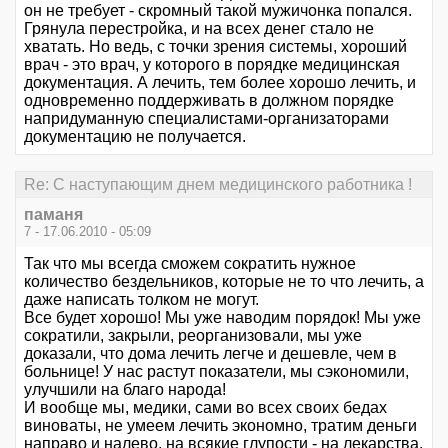
он не требует - скромный такой мужичонка попался.
Грянула перестройка, и на всех денег стало не
хватать. Но ведь, с точки зрения системы, хороший
врач - это врач, у которого в порядке медицинская
документация. А лечить, тем более хорошо лечить, и
одновременно поддерживать в должном порядке
напридуманную специалистами-организаторами
документацию не получается.
Re: С наступающим днем медицинского работника !
паманя
7 - 17.06.2010 - 05:09
Так что мы всегда сможем сократить нужное
количество бездельников, которые не то что лечить, а
даже написать толком не могут.
Все будет хорошо! Мы уже наводим порядок! Мы уже
сократили, закрыли, реорганизовали, мы уже
доказали, что дома лечить легче и дешевле, чем в
больнице! У нас растут показатели, мы сэкономили,
улучшили на благо народа!
И вообще мы, медики, сами во всех своих бедах
виноваты, не умеем лечить экономно, тратим деньги
направо и налево, на всякие глупости - на лекарства,