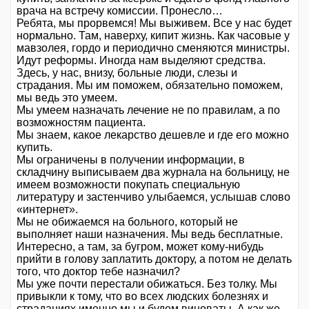
врача на встречу комиссии. Пронесло…
Ребята, мы прорвемся! Мы выживем. Все у нас будет
нормально. Там, наверху, кипит жизнь. Как часовые у
мавзолея, гордо и периодично сменяются министры.
Идут реформы. Иногда нам выделяют средства.
Здесь, у нас, внизу, больные люди, слезы и
страдания. Мы им поможем, обязательно поможем,
мы ведь это умеем.
Мы умеем назначать лечение не по правилам, а по
возможностям пациента.
Мы знаем, какое лекарство дешевле и где его можно
купить.
Мы ограничены в получении информации, в
складчину выписываем два журнала на больницу, не
имеем возможности покупать специальную
литературу и застенчиво улыбаемся, услышав слово
«интернет».
Мы не обижаемся на больного, который не
выполняет наши назначения. Мы ведь бесплатные.
Интересно, а там, за бугром, может кому-нибудь
прийти в голову заплатить доктору, а потом не делать
того, что доктор тебе назначил?
Мы уже почти перестали обижаться. Без толку. Мы
привыкли к тому, что во всех людских болезнях и
страданиях именно мы и будем виноваты. А как же