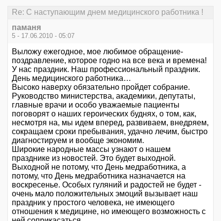
Re: С наступающим днем медицинского работника !
паманя
5 - 17.06.2010 - 05:07
Выложу ежегодное, мое любимое обращение-
поздравление, которое годно на все века и времена!
У нас праздник. Наш профессиональный праздник.
День медицинского работника…
Высоко наверху обязательно пройдет собрание.
Руководство министерства, академики, депутаты,
главные врачи и особо уважаемые пациенты
поговорят о наших героических буднях, о том, как,
несмотря на, мы идем вперед, развиваем, внедряем,
сокращаем сроки пребывания, удачно лечим, быстро
диагностируем и вообще экономим.
Широкие народные массы узнают о нашем
празднике из новостей. Это будет выходной.
Выходной не потому, что День медработника, а
потому, что День медработника назначается на
воскресенье. Особых гуляний и радостей не будет -
очень мало положительных эмоций вызывает наш
праздник у простого человека, не имеющего
отношения к медицине, но имеющего возможность с
ней соприкасаться.