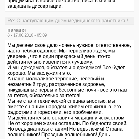
придумывать новые лекарства, писать книги и
защищать диссертации.
Re: С наступающим днем медицинского работника !
паманя
8 - 17.06.2010 - 05:09
Мы делаем свое дело - очень нужное, ответственное,
часто неблагодарное. Мы терпеливо ждем, мы
уверены, что в один прекрасный день что-то
действительно изменится к лучшему.
И мы дождемся, обязательно дождемся! Все будет
хорошо. Мы заслужили это.
А наше молчаливое терпение, нелегкий и
незаметный труд, растраченное здоровье,
никудышные нервы и бессонные ночи - все это нам
зачтется, обязательно зачтется!
Мы не стали технической специальностью, мы
вместе с нашим народом, живем его жизнью, его
радостями и горестями, его проблемами.
Мы действительно оставили медицину искусством.
Не от хорошей жизни оставили. По бедности своей.
Но ведь диагнозы ставим! Но ведь лечим! Страна
волшебников! Праздник волшебников! День