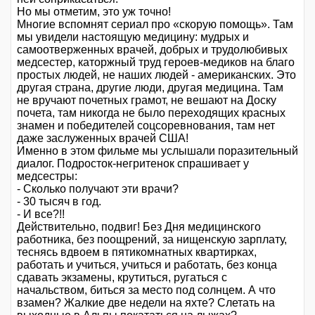
Но мы отметим, это уж точно!
Многие вспомнят сериал про «скорую помощь». Там
мы увидели настоящую медицину: мудрых и
самоотверженных врачей, добрых и трудолюбивых
медсестер, каторжный труд героев-медиков на благо
простых людей, не наших людей - американских. Это
другая страна, другие люди, другая медицина. Там
не вручают почетных грамот, не вешают на Доску
почета, там никогда не было переходящих красных
знамен и победителей соцсоревнования, там нет
даже заслуженных врачей США!
Именно в этом фильме мы услышали поразительный
диалог. Подросток-негритенок спрашивает у
медсестры:
- Сколько получают эти врачи?
- 30 тысяч в год.
- И все?!!
Действительно, подвиг! Без Дня медицинского
работника, без поощрений, за нищенскую зарплату,
теснясь вдвоем в пятикомнатных квартирках,
работать и учиться, учиться и работать, без конца
сдавать экзамены, крутиться, ругаться с
начальством, биться за место под солнцем. А что
взамен? Жалкие две недели на яхте? Слетать на