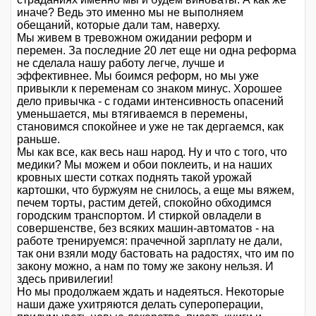
иначе? Ведь это именно мы не выполняем
обещаний, которые дали там, наверху.
Мы живем в тревожном ожидании реформ и
перемен. За последние 20 лет еще ни одна реформа
не сделала нашу работу легче, лучше и
эффективнее. Мы боимся реформ, но мы уже
привыкли к переменам со знаком минус. Хорошее
дело привычка - с годами интенсивность опасений
уменьшается, мы втягиваемся в перемены,
становимся спокойнее и уже не так дергаемся, как
раньше.
Мы как все, как весь наш народ. Ну и что с того, что
медики? Мы можем и обои поклеить, и на наших
кровных шести сотках поднять такой урожай
картошки, что буржуям не снилось, а еще мы вяжем,
печем торты, растим детей, спокойно обходимся
городским транспортом. И стиркой овладели в
совершенстве, без всяких машин-автоматов - на
работе тренируемся: прачечной зарплату не дали,
так они взяли моду бастовать на радостях, что им по
закону можно, а нам по тому же закону нельзя. И
здесь привилегии!
Но мы продолжаем ждать и надеяться. Некоторые
наши даже ухитряются делать супероперации,