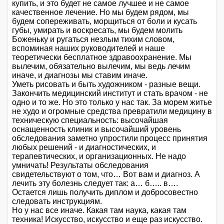
купить, и это будет не самое лучшее и не самое
качественное лечение. Но мы будем рядом, мы
будем сопереживать, морщиться от боли и кусать
губы, умирать и воскресать, мы будем молить
Боженьку и ругаться незлым тихим словом,
вспоминая наших руководителей и наше
теоретически бесплатное здравоохранение. Мы
вылечим, обязательно вылечим, мы ведь лечим
иначе, и диагнозы мы ставим иначе.
Уметь рисовать и быть художником - разные вещи.
Закончить медицинский институт и стать врачом - не
одно и то же. Но это только у нас так. За морем житье
не худо и огромные средства превратили медицину в
техническую специальность: высочайшая
оснащенность клиник и высочайший уровень
обследования заметно упростили процесс принятия
любых решений - и диагностических, и
терапевтических, и организационных. Не надо
умничать! Результаты обследования
свидетельствуют о том, что… Вот вам и диагноз. А
лечить эту болезнь следует так: а… б….. в….
Остается лишь получить диплом и добросовестно
следовать инструкциям.
Но у нас все иначе. Какая там наука, какая там
техника! Искусство, искусство и еще раз искусство.