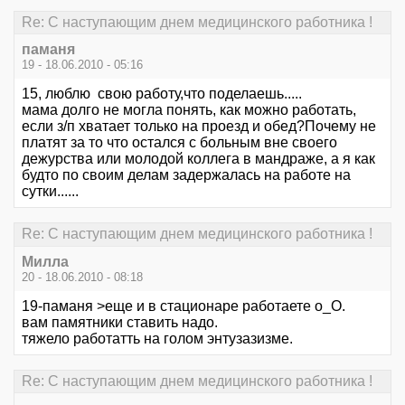
Re: С наступающим днем медицинского работника !
паманя
19 - 18.06.2010 - 05:16
15, люблю свою работу,что поделаешь.....
мама долго не могла понять, как можно работать,
если з/п хватает только на проезд и обед?Почему не
платят за то что остался с больным вне своего
дежурства или молодой коллега в мандраже, а я как
будто по своим делам задержалась на работе на
сутки......
Re: С наступающим днем медицинского работника !
Милла
20 - 18.06.2010 - 08:18
19-паманя >еще и в стационаре работаете о_О.
вам памятники ставить надо.
тяжело работатть на голом энтузазизме.
Re: С наступающим днем медицинского работника !