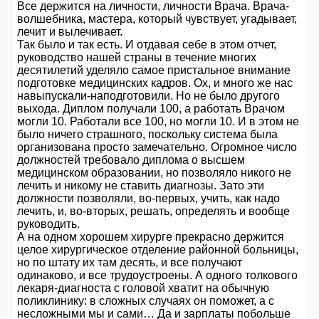
Все держится на личности, личности Врача. Врача-
волшебника, мастера, который чувствует, угадывает,
лечит и вылечивает.
Так было и так есть. И отдавая себе в этом отчет,
руководство нашей страны в течение многих
десятилетий уделяло самое пристальное внимание
подготовке медицинских кадров. Ох, и много же нас
навыпускали-наподготовили. Но не было другого
выхода. Диплом получали 100, а работать Врачом
могли 10. Работали все 100, но могли 10. И в этом не
было ничего страшного, поскольку система была
организована просто замечательно. Огромное число
должностей требовало диплома о высшем
медицинском образовании, но позволяло никого не
лечить и никому не ставить диагнозы. Зато эти
должности позволяли, во-первых, учить, как надо
лечить, и, во-вторых, решать, определять и вообще
руководить.
А на одном хорошем хирурге прекрасно держится
целое хирургическое отделение районной больницы,
но по штату их там десять, и все получают
одинаково, и все трудоустроены. А одного толкового
лекаря-диагноста с головой хватит на обычную
поликлинику: в сложных случаях он поможет, а с
несложными мы и сами… Да и зарплаты побольше