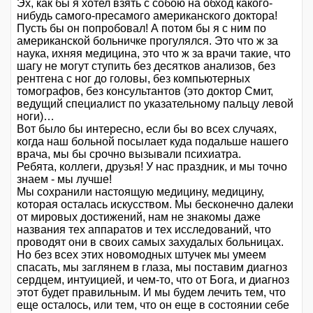
Эх, как бы я хотел взять с собою на обход какого-
нибудь самого-пресамого американского доктора!
Пусть бы он попробовал! А потом бы я с ним по
американской больничке прогулялся. Это что ж за
наука, ихняя медицина, это что ж за врачи такие, что
шагу не могут ступить без десятков анализов, без
рентгена с ног до головы, без компьютерных
томографов, без консультантов (это доктор Смит,
ведущий специалист по указательному пальцу левой
ноги)…
Вот было бы интересно, если бы во всех случаях,
когда наш больной посылает куда подальше нашего
врача, мы бы срочно вызывали психиатра.
Ребята, коллеги, друзья! У нас праздник, и мы точно
знаем - мы лучше!
Мы сохранили настоящую медицину, медицину,
которая осталась искусством. Мы бесконечно далеки
от мировых достижений, нам не знакомы даже
названия тех аппаратов и тех исследований, что
проводят они в своих самых захудалых больницах.
Но без всех этих новомодных штучек мы умеем
спасать, мы заглянем в глаза, мы поставим диагноз
сердцем, интуицией, и чем-то, что от Бога, и диагноз
этот будет правильным. И мы будем лечить тем, что
еще осталось, или тем, что он еще в состоянии себе