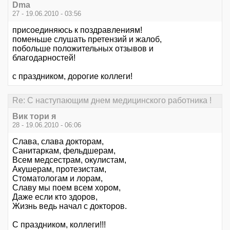
Dma
27 - 19.06.2010 - 03:56
присоединяюсь к поздравлениям!
поменьше слушать претензий и жалоб,
побольше положительных отзывов и
благодарностей!
с праздником, дорогие коллеги!
Re: С наступающим днем медицинского работника !
Вик тори я
28 - 19.06.2010 - 06:06
Слава, слава докторам,
Санитаркам, фельдшерам,
Всем медсестрам, окулистам,
Акушерам, протезистам,
Стоматологам и лорам,
Славу мы поем всем хором,
Даже если кто здоров,
Жизнь ведь начал с докторов.
С праздником, коллеги!!!