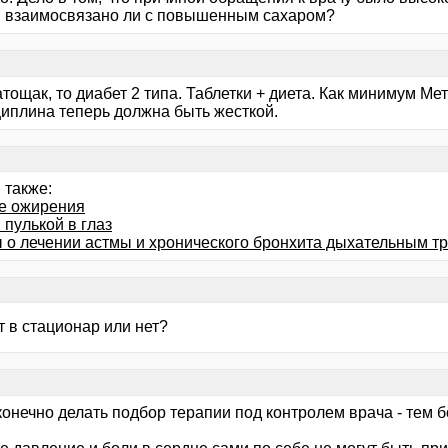
, взаимосвязано ли с повышенным сахаром?
тощак, то диабет 2 типа. Таблетки + диета. Как минимум Ме
циплина теперь должна быть жесткой.
 также:
е ожирения
пулькой в глаз
 о лечении астмы и хронического бронхита дыхательным 
 в стационар или нет?
конечно делать подбор терапии под контролем врача - тем