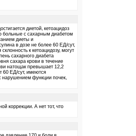
остигается диетой, кетоацидоз
то больные с сахарным диабетом
танием диеты и
ина в дозе не более 60 ЕД/сут,
склонность к кетоацидозу, могут
пень сахарного диабета
вня сахара крови в течение
рови натощак превышает 12,2
 60 ЕД/сут, имеются
 с нарушением функции почек,
й коррекции. А нет тот, что
ое давление 170 и боли в