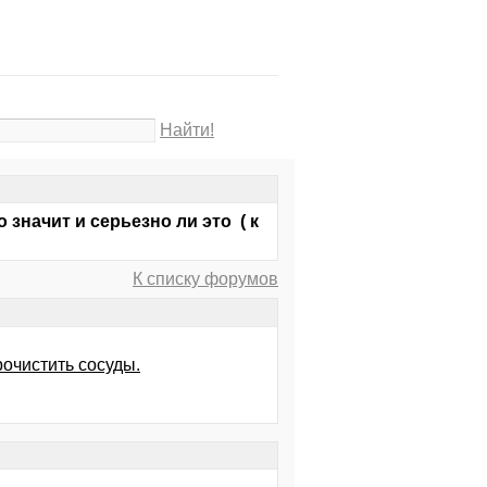
Найти!
 значит и серьезно ли это ( к
К списку форумов
рочистить сосуды.