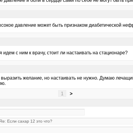
е давление и боли в сердце сами по себе не могут быть пр
ысокое давление может быть признаком диабетической нефро
 идем с ним к врачу, стоит ли настаивать на стационаре?
 выразить желание, но настаивать не нужно. Думаю лечащи
ию.
1
>