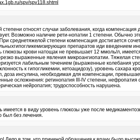
max.1gb.ru/spv/spv118.shtml
й степени относят случаи заболевания, когда компенсация д
твует. Возможно наличие рети-нопатии 1 степени. Обычно э
. При среднетяжелой степени компенсация достигается соче
льныхгипогликемизирующих препаратов иди введением инсул
 глюкозы крови натощак не превышает 12 ммоль/л, имеется 
ерезко выраженные явления микроангиопатии. Тяжелая сте
еризуется лабильным течением (выраженные колебания уро
склонность к гипогликемии, кетоацидозу), уровень сахара к
л, доза инсулина, необходимая для компенсации, превышает
нные осложнения: ретинопатия III-IV степени, нефропатия
рическая нейропатия; трудоспособность нарушена.
ь имеется в виду уровень глюкозы уже после медикаментозно
о был без лечения.
о! Дело в том, что причиной обращения к врачу было высок