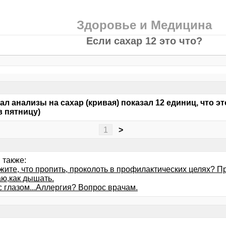
Здоровье и Медицина
Если сахар 12 это что?
ал анализы на сахар (кривая) показал 12 единиц, что это
в пятницу)
1
>
 также:
жите, что пропить, проколоть в профилактических целях? П
ю,как дышать.
с глазом...Аллергия? Вопрос врачам.