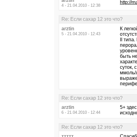
arztin
http://
4 - 21.04.2010 - 12:38
Re: Если сахар 12 это что?
arztin
К легко
5 - 21.04.2010 - 12:43
отсутс
II типа
перора
уровень
быть н
характ
суток, 
ммоль/
выраже
перифе
Re: Если сахар 12 это что?
arztin
5+ здес
6 - 21.04.2010 - 12:44
исходн
Re: Если сахар 12 это что?
ттттт
Спасиб