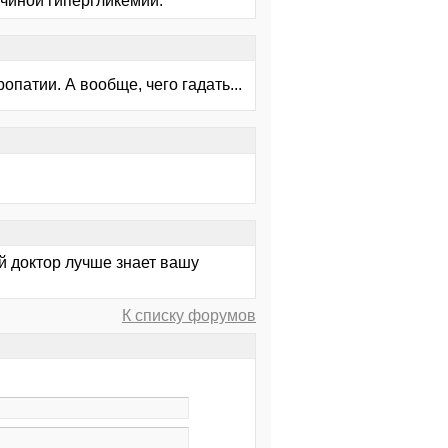
ичиной гипергликемии.
патии. А вообще, чего гадать...
й доктор лучше знает вашу
К списку форумов