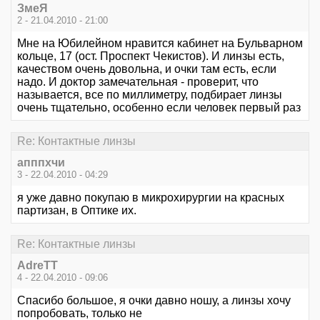
ЗмеЯ
2 - 21.04.2010 - 21:00
Мне на Юбилейном нравится кабинет на Бульварном
кольце, 17 (ост. Проспект Чекистов). И линзы есть,
качеством очень довольна, и очки там есть, если
надо. И доктор замечательная - проверит, что
называется, все по миллиметру, подбирает линзы
очень тщательно, особенно если человек первый раз
Re: Контактные линзы
апппхчи
3 - 22.04.2010 - 04:29
я уже давно покупаю в микрохирургии на красных
партизан, в Оптике их.
Re: Контактные линзы
AdreTT
4 - 22.04.2010 - 09:06
Спасибо большое, я очки давно ношу, а линзы хочу
попробовать, только не