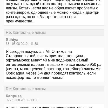
но у нас некаждый готов полторы тысячи в месяц на
линзы. Кстати, если вас не обременяет проблемы с
контейнером, однодневные можно иногда и два-три
раза одеть, но они быстро теряют свои
преимущества.
Re: Контактные линзы
Stihiya
38 - 05.08.2010 - 11:38
Я сегодня покупала в Mr. Оптиков на
Ставропольской, очень приятная женщина-
офтальмолог, минут 40 мне подбирала самый
оптимальный вариант, вышло мне все вместе 950 рэ
(линзы, многоцелевой раствор, контейнер) линзы Air
Optix aqua, через 3-4 дня проводят контроль, если
некомфортно, то меняют линзы
Re: Контактные линзы
Каприза
39 - 10.08.2010 - 13:36
я тоже недавно там зрение проверяла, цены на