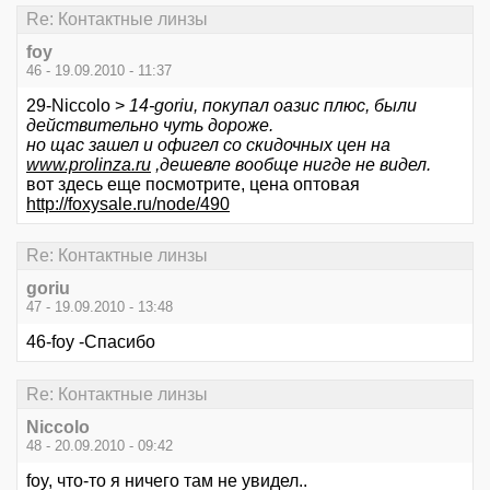
Re: Контактные линзы
foy
46 - 19.09.2010 - 11:37
29-Niccolo >
14-goriu, покупал оазис плюс, были
действительно чуть дороже.
но щас зашел и офигел со скидочных цен на
www.prolinza.ru
,дешевле вообще нигде не видел.
вот здесь еще посмотрите, цена оптовая
http://foxysale.ru/node/490
Re: Контактные линзы
goriu
47 - 19.09.2010 - 13:48
46-foy -Спасибо
Re: Контактные линзы
Niccolo
48 - 20.09.2010 - 09:42
foy, что-то я ничего там не увидел..