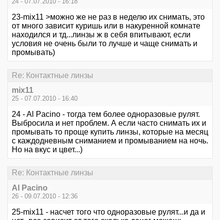
24 - 07.07.2010 - 16:18
23-mix11 >можно же не раз в неделю их снимать, это
от много зависит куришь или в накуренной комнате
находился и тд...линзы ж в себя впитывают, если
условия не очень были то лучше и чаще снимать и
промывать)
Re: Контактные линзы
mix11
25 - 07.07.2010 - 16:40
24 - Al Pacino - тогда тем более одноразовые рулят.
Выбросила и нет проблем. А если часто снимать их и
промывать то проще купить линзы, которые на месяц
с каждодневным сниманием и промыванием на ночь.
Но на вкус и цвет...)
Re: Контактные линзы
Al Pacino
26 - 09.07.2010 - 12:36
25-mix11 - насчет того что одноразовые рулят...и да и