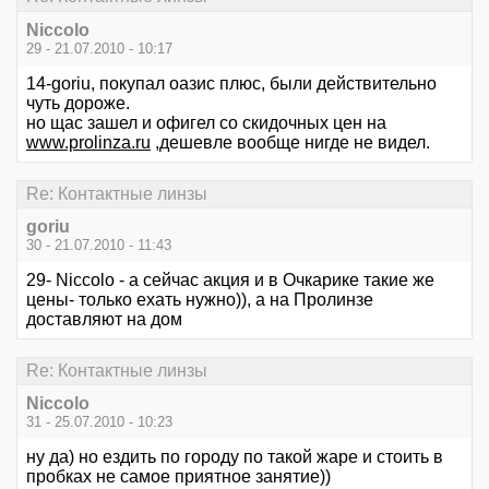
Niccolo
29 - 21.07.2010 - 10:17
14-goriu, покупал оазис плюс, были действительно
чуть дороже.
но щас зашел и офигел со скидочных цен на
www.prolinza.ru
,дешевле вообще нигде не видел.
Re: Контактные линзы
goriu
30 - 21.07.2010 - 11:43
29- Niccolo - а сейчас акция и в Очкарике такие же
цены- только ехать нужно)), а на Пролинзе
доставляют на дом
Re: Контактные линзы
Niccolo
31 - 25.07.2010 - 10:23
ну да) но ездить по городу по такой жаре и стоить в
пробках не самое приятное занятие))