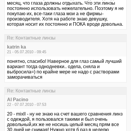
месяц, что глаза должны отдыхать. Что эти линзы
постоянно использовать нежелательно. Поэтому я не
покупаю их, все-таки глаза мои а не фирмы-
производителя. Хотя на работе знаю девушку,
которая носит их постоянно и ПОКА вроде довольна.
Re: Контактные линзы
katrin ka
21 - 05.07.2010 - 09:45
понятно, спасибо! Наверное для глаз самый лучший
вариант тогда однодневки.. одела, сняла и
выбросила=) по крайне мере не надо с растворами
заморачиваться
Re: Контактные линзы
Al Pacino
22 - 07.07.2010 - 07:53
20 - mixll - ну не знаю на счет вашего сравнения линз
с одеждой, я пользовался такими и был очень
довольный,их же не носишь целый месяц прям все
30 дней не снимая! Нужно хотя б раз в неделю