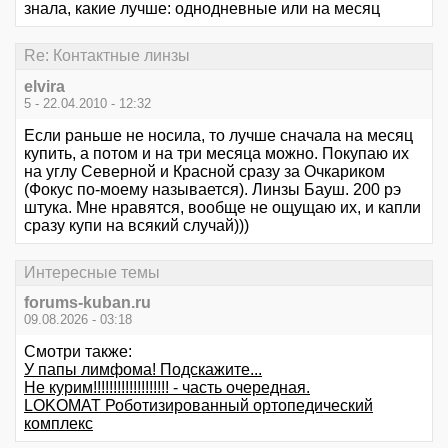
знала, какие лучше: однодневные или на месяц
Re: Контактные линзы
elvira
5 - 22.04.2010 - 12:32
Если раньше не носила, то лучше сначала на месяц
купить, а потом и на три месяца можно. Покупаю их
на углу Северной и Красной сразу за Очкариком
(Фокус по-моему называется). Линзы Бауш. 200 рэ
штука. Мне нравятся, вообще не ощущаю их, и капли
сразу купи на всякий случай)))
Интересные темы
forums-kuban.ru
09.08.2026 - 03:18
Смотри также:
У папы лимфома! Подскажите...
Не курим!!!!!!!!!!!!!!!!!!! - часть очередная.
LOKOMAT Роботизированный ортопедический
комплекс