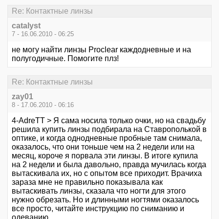
Re: Контактные линзы
catalyst
7 - 16.06.2010 - 06:25
не могу найти линзы Proclear каждодневные и на
полугодичные. Помогите плз!
Re: Контактные линзы
zay01
8 - 17.06.2010 - 06:16
4-AdreTT > Я сама носила только очки, но на свадьбу
решила купить линзы подбирала на Ставрополькой в
оптике, и когда однодневные пробные там снимала,
оказалось, что они тоньше чем на 2 недели или на
месяц, короче я порвала эти линзы. В итоге купила
на 2 недели и была давольно, правда мучилась когда
вытаскивала их, но с опытом все приходит. Врачиха
зараза мне не правильно показывала как
вытаскивать линзы, сказала что ногти для этого
нужно обрезать. Но и длинными ногтями оказалось
все просто, читайте инструкцию по сниманию и
одеванию.