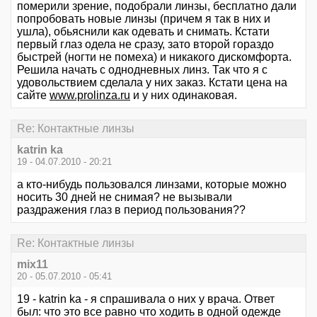
померили зрение, подобрали линзы, бесплатно дали
попробовать новые линзы (причем я так в них и
ушла), обьяснили как одевать и снимать. Кстати
первый глаз одела не сразу, зато второй гораздо
быстрей (ногти не помеха) и никакого дискомфорта.
Решила начать с однодневных линз. Так что я с
удовольствием сделала у них заказ. Кстати цена на
сайте
www.prolinza.ru
и у них одинаковая.
Re: Контактные линзы
katrin ka
19 - 04.07.2010 - 20:21
а кто-нибудь пользовался линзами, которые можно
носить 30 дней не снимая? не вызывали
раздражения глаз в период пользования??
Re: Контактные линзы
mix11
20 - 05.07.2010 - 05:41
19 - katrin ka - я спрашивала о них у врача. Ответ
был: что это все равно что ходить в одной одежде