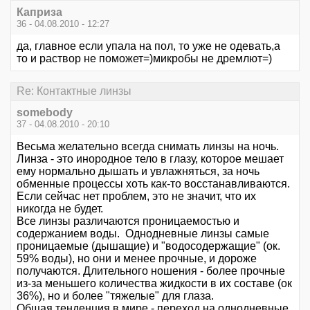
Каприза
36 - 04.08.2010 - 12:27
да, главное если упала на пол, то уже не одевать,а
то и раствор не поможет=)микробы не дремлют=)
Re: Контактные линзы
somebody
37 - 04.08.2010 - 20:10
Весьма желательно всегда снимать линзы на ночь.
Линза - это инородное тело в глазу, которое мешает
ему нормально дышать и увлажняться, за ночь
обменные процессы хоть как-то восстанавливаются.
Если сейчас нет проблем, это не значит, что их
никогда не будет.
Все линзы различаются проницаемостью и
содержанием воды. Однодневные линзы самые
проницаемые (дышащие) и "водосодержащие" (ок.
59% воды), но они и менее прочные, и дороже
получаются. Длительного ношения - более прочные
из-за меньшего количества жидкости в их составе (ок
36%), но и более "тяжелые" для глаза.
Общая тенденция в мире - переход на однодневные,