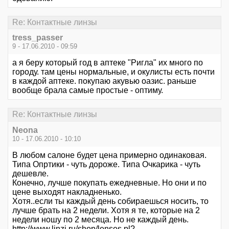
Re: Контактные линзы
tress_passer
9 - 17.06.2010 - 09:59
а я беру который год в аптеке "Ригла" их много по
городу. там цены нормальные, и окулисты есть почти
в каждой аптеке. покупаю акувью оазис. раньше
вообще брала самые простые - оптиму.
Re: Контактные линзы
Neona
10 - 17.06.2010 - 10:10
В любом салоне будет цена примерно одинаковая.
Типа Опртики - чуть дороже. Типа Очкарика - чуть
дешевле.
Конечно, лучше покупать ежедневные. Но они и по
цене выходят накладненько.
Хотя..если ты каждый день собираешься носить, то
лучше брать на 2 недели. Хотя я те, которые на 2
недели ношу по 2 месяца. Но не каждый день.
http://www.linzi.ru/shop/lenses.pl?