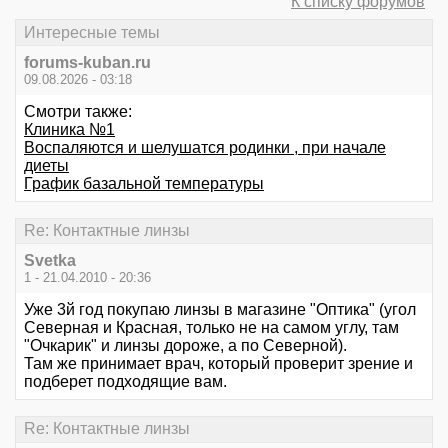
К списку форумов
Интересные темы
forums-kuban.ru
09.08.2026 - 03:18
Смотри также:
Клиника №1
Воспаляются и шелушатся родинки , при начале
диеты
График базальной температуры
Re: Контактные линзы
Svetka
1 - 21.04.2010 - 20:36
Уже 3й год покупаю линзы в магазине "Оптика" (угол
Северная и Красная, только не на самом углу, там
"Очкарик" и линзы дороже, а по Северной).
Там же принимает врач, который проверит зрение и
подберет подходящие вам.
Re: Контактные линзы