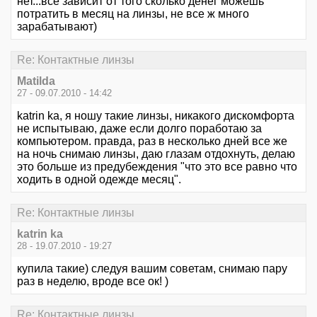
нет...все зависит от того сколько денег можешь
потратить в месяц на линзы, не все ж много
зарабатывают)
Re: Контактные линзы
Matilda
27 - 09.07.2010 - 14:42
katrin ka, я ношу такие линзы, никакого дискомфорта
не испытываю, даже если долго поработаю за
компьютером. правда, раз в несколько дней все же
на ночь снимаю линзы, даю глазам отдохнуть, делаю
это больше из предубеждения "что это все равно что
ходить в одной одежде месяц".
Re: Контактные линзы
katrin ka
28 - 19.07.2010 - 19:27
купила такие) следуя вашим советам, снимаю пару
раз в неделю, вроде все ок! )
Re: Контактные линзы