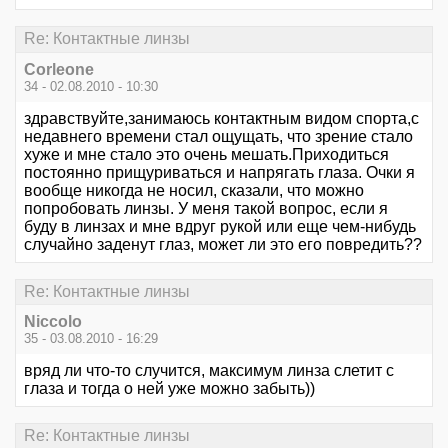
Re: Контактные линзы
Corleone
34 - 02.08.2010 - 10:30
здравствуйте,занимаюсь контактным видом спорта,с
недавнего времени стал ощущать, что зрение стало
хуже и мне стало это очень мешать.Приходиться
постоянно прищуриваться и напрягать глаза. Очки я
вообще никогда не носил, сказали, что можно
попробовать линзы. У меня такой вопрос, если я
буду в линзах и мне вдруг рукой или еще чем-нибудь
случайно заденут глаз, может ли это его повредить??
Re: Контактные линзы
Niccolo
35 - 03.08.2010 - 16:29
вряд ли что-то случится, максимум линза слетит с
глаза и тогда о ней уже можно забыть))
Re: Контактные линзы