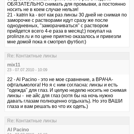
ОБЯЗАТЕЛЬНО снимать для промывки, а постоянно
носить не в коем случае нельзя!
21 - katrin ka - вот как раз линзы 30 дней не снимая по
заморочке с растворами идут сразу же после
однодневных, "заморачиваться" с раствором
прийдется всего 4-е раза в месяц!;) покупал на
prolinze.ru и по цене приятно оказалось и привезли
мне домой пока я смотрел футбол:)
Re: Контактные линзы
mix11
23 - 07.07.2010 - 10:09
22 - Al Pacino - это не мое сравнение, а ВРАЧА-
офтальмолога! Но я с ним согласна: линзы и есть
"одежда" для глаз. И целую неделю носить не снимая
линзы - не айс для глаз (хотя бы на ночь нужно
давать глазам полноценно отдыхать). Но это ВАШИ
глаза и вам решать во что их одеть.)
Re: Контактные линзы
Al Pacino