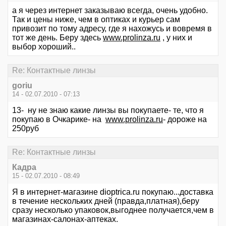
а я через интернет заказываю всегда, очень удобно.
Так и цены ниже, чем в оптиках и курьер сам
привозит по тому адресу, где я нахожусь и вовремя в
тот же день. Беру здесь
www.prolinza.ru
, у них и
выбор хороший..
Re: Контактные линзы
goriu
14 - 02.07.2010 - 07:13
13- ну не знаю какие линзы вы покупаете- те, что я
покупаю в Очкарике- на
www.prolinza.ru
- дороже на
250руб
Re: Контактные линзы
Кадра
15 - 02.07.2010 - 08:49
Я в интернет-магазине dioptrica.ru покупаю...доставка
в течение нескольких дней (правда,платная),беру
сразу несколько упаковок,выгоднее получается,чем в
магазинах-салонах-аптеках.