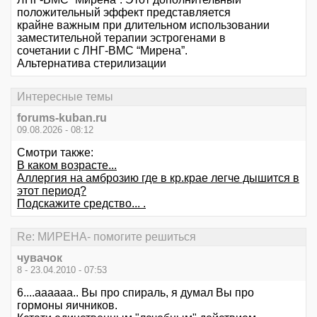
положительный эффект представляется
крайне важным при длительном использовании
заместительной терапии эстрогенами в
сочетании с ЛНГ-ВМС “Мирена”.
Альтернатива стерилизации
Интересные темы
forums-kuban.ru
09.08.2026 - 08:12
Смотри также:
В каком возрасте...
Аллергия на амброзию где в кр.крае легче дышится в
этот период?
Подскажите средство... .
Re: МИРЕНА- помогите решиться
чувачок
8 - 23.04.2010 - 07:53
6....аааааа.. Вы про спираль, я думал Вы про
гормоны яичников.