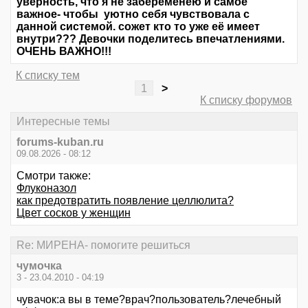
уверность, что я не забеременею и самое
важное- чтобы уютно себя чувствовала с
данной системой. сожет кто то уже её имеет
внутри??? Девочки поделитесь впечатлениями.
ОЧЕНЬ ВАЖНО!!!
К списку тем
1
>
К списку форумов
Интересные темы
forums-kuban.ru
09.08.2026 - 08:12
Смотри также:
Флуконазол
как предотвратить появление целлюлита?
Цвет сосков у женщин
Re: МИРЕНА- помогите решиться
чумочка
3 - 23.04.2010 - 04:19
чувачок:а вы в теме?врач?пользователь?лечебный