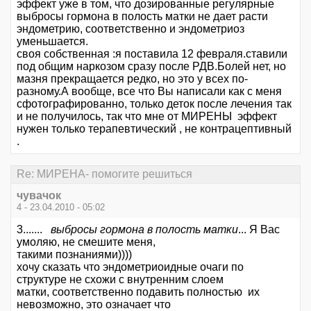
эффект уже в том, что дозированные регулярные
выбросы гормона в полость матки не дает расти
эндометрию, соответственно и эндометриоз
уменьшается.
своя собственная :я поставила 12 февраля.ставили
под общим наркозом сразу после РДВ.Болей нет, но
мазня прекращается редко, но это у всех по-
разному.А вообще, все что Вы написали как с меня
сфотографированно, только деток после лечения так
и не получилось, так что мне от МИРЕНЫ эффект
нужен только терапевтический , не контрацептивный
.
Re: МИРЕНА- помогите решиться
чувачок
4 - 23.04.2010 - 05:02
3.......
выбросы гормона в полость матки
... Я Вас
умоляю, не смешите меня,
такими познаниями))))
хочу сказать что эндометриоидные очаги по
структуре не схожи с внутренним слоем
матки, соответственно подавить полностью их
невозможно, это означает что