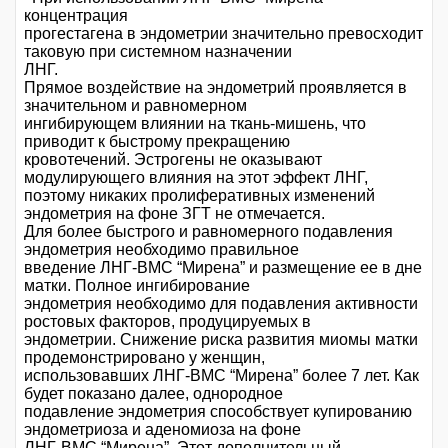
концентрация
прогестагена в эндометрии значительно превосходит
таковую при системном назначении
ЛНГ.
Прямое воздействие на эндометрий проявляется в
значительном и равномерном
ингибирующем влиянии на ткань-мишень, что
приводит к быстрому прекращению
кровотечений. Эстрогены не оказывают
модулирующего влияния на этот эффект ЛНГ,
поэтому никаких пролиферативных изменений
эндометрия на фоне ЗГТ не отмечается.
Для более быстрого и равномерного подавления
эндометрия необходимо правильное
введение ЛНГ-ВМС “Мирена” и размещение ее в дне
матки. Полное ингибирование
эндометрия необходимо для подавления активности
ростовых факторов, продуцируемых в
эндометрии. Снижение риска развития миомы матки
продемонстрировано у женщин,
использовавших ЛНГ-ВМС “Мирена” более 7 лет. Как
будет показано далее, однородное
подавление эндометрия способствует купированию
эндометриоза и аденомиоза на фоне
ЛНГ-ВМС “Мирена”. Этот дополнительный