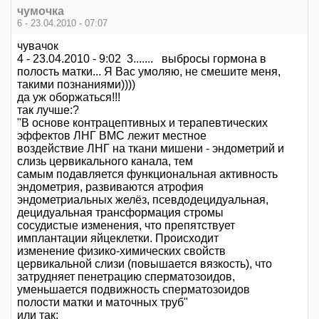
чумочка
6 - 23.04.2010 - 07:07
чувачок
4 - 23.04.2010 - 9:02 3....... выбросы гормона в
полость матки... Я Вас умоляю, не смешите меня,
такими познаниями))))
да уж оборжаться!!!
так лучше:?
"В основе контрацептивных и терапевтических
эффектов ЛНГ ВМС лежит местное
воздействие ЛНГ на ткани мишени - эндометрий и
слизь цервикального канала, тем
самым подавляется функциональная активность
эндометрия, развиваются атрофия
эндометриальных желёз, псевдодецидуальная,
децидуальная трансформация стромы
сосудистые изменения, что препятствует
имплантации яйцеклетки. Происходит
изменение физико-химических свойств
цервикальной слизи (повышается вязкость), что
затрудняет пенетрацию сперматозоидов,
уменьшается подвижность сперматозоидов
полости матки и маточных труб"
или так: