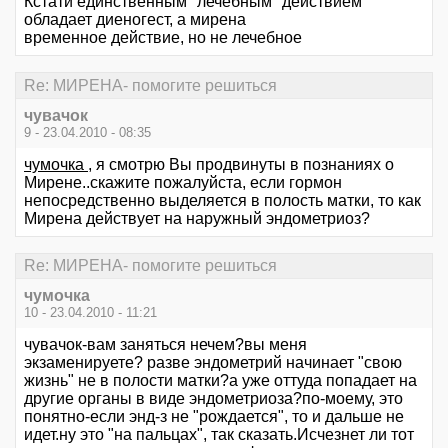
Кстати единственным "лечебным" действием
обладает диеногест, а мирена
временное действие, но не лечебное
Re: МИРЕНА- помогите решиться
чувачок
9 - 23.04.2010 - 08:35
чумочка
, я смотрю Вы продвинуты в познаниях о
Мирене..скажите пожалуйста, если гормон
непосредственно выделяется в полость матки, то как
Мирена действует на наружный эндометриоз?
Re: МИРЕНА- помогите решиться
чумочка
10 - 23.04.2010 - 11:21
чувачок-вам заняться нечем?вы меня
экзаменируете? разве эндометрий начинает "свою
жизнь" не в полости матки?а уже оттуда попадает на
другие органы в виде эндометриоза?по-моему, это
понятно-если энд-з не "рождается", то и дальше не
идет.ну это "на пальцах", так сказать.Исчезнет ли тот