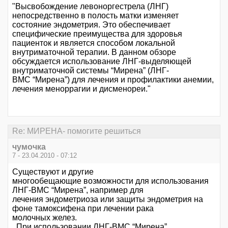
"Высвобождение левоноргестрела (ЛНГ)
непосредственно в полость матки изменяет
состояние эндометрия. Это обеспечивает
специфические преимущества для здоровья
пациенток и является способом локальной
внутриматочной терапии. В данном обзоре
обсуждается использование ЛНГ-выделяющей
внутриматочной системы “Мирена” (ЛНГ-
ВМС “Мирена”) для лечения и профилактики анемии,
лечения меноррагии и дисменореи."
Re: МИРЕНА- помогите решиться
чумочка
7 - 23.04.2010 - 07:12
Существуют и другие
многообещающие возможности для использования
ЛНГ-ВМС “Мирена”, например для
лечения эндометриоза или защиты эндометрия на
фоне тамоксифена при лечении рака
молочных желез.
При использовании ЛНГ-ВМС “Мирена”