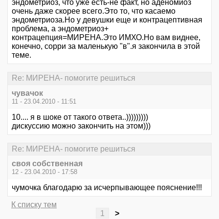
эндометриоз, что уже есть-не факт, но аденомиоз
очень даже скорее всего.Это то, что касаемо
эндометриоза.Но у девушки еще и контрацептивная
проблема, а эндометриоз+
контрацепция=МИРЕНА.Это ИМХО.Но вам виднее,
конечно, сорри за маленькую "в".я закончила в этой
теме.
Re: МИРЕНА- помогите решиться
чувачок
11 - 23.04.2010 - 11:51
10.... я в шоке от такого ответа..)))))))))
дискуссию можно закончить на этом)))
Re: МИРЕНА- помогите решиться
своя собственная
12 - 23.04.2010 - 17:58
чумочка благодарю за исчерпывающее пояснение!!!
К списку тем
1
>