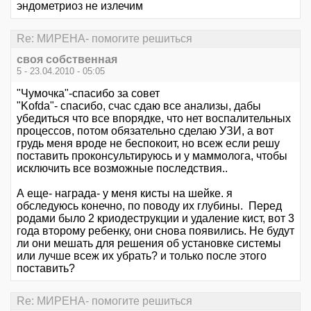
эндометриоз не излечим
Re: МИРЕНА- помогите решиться
своя собственная
5 - 23.04.2010 - 05:05
"Чумочка"-спасибо за совет
"Kofda"- спасибо, счас сдаю все анализы, дабы
убедиться что все впорядке, что нет воспалительных
процессов, потом обязательно сделаю УЗИ, а вот
грудь меня вроде не беспокоит, но всеж если решу
поставить проконсультируюсь и у маммолога, чтобы
исключить все возможные последствия..
А еще- награда- у меня кисты на шейке. я
обследуюсь конечно, по поводу их глубины. Перед
родами было 2 криодеструкции и удаление кист, вот 3
года второму ребенку, они снова появились. Не будут
ли они мешать для решения об установке системы
или лучше всеж их убрать? и только после этого
поставить?
Re: МИРЕНА- помогите решиться