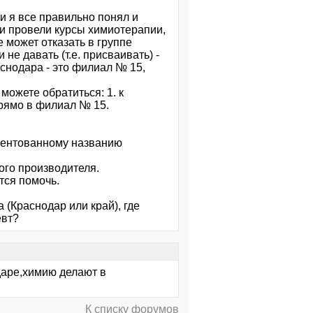
и я все правильно понял и
и провели курсы химиотерапии,
 может отказать в группе
е давать (т.е. присваивать) -
снодара - это филиал № 15,
можете обратиться: 1. к
прямо в филиал № 15.
тентованному названию
ого производителя.
тся помочь.
(Краснодар или край), где
евт?
даре,химию делают в
К списку форумов