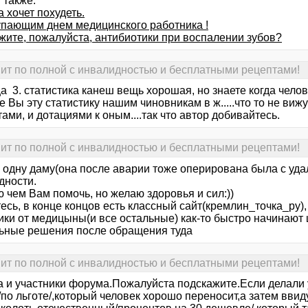
 также:
 хочет похудеть.
упающим днем медицинского работника !
жите, пожалуйста, антибиотики при воспалении зубов?
т по полной с инвалидностью и бесплатными рецептами!
а 3. статистика канеш вещь хорошая, но знаете когда чело
е Вы эту статистику нашим чиновникам в ж.....что то не ви
ами, и дотациями к оным....так что автор добивайтесь.
т по полной с инвалидностью и бесплатными рецептами!
я одну даму(она после аварии тоже оперирована была с уда
дности.
 чем Вам помочь, но желаю здоровья и сил:))
сь, в конце концов есть классный сайт(кремлин_точка_ру),
ики от медицыны(и все остальные) как-то быстро начинают
ьные решения после обращения туда
т по полной с инвалидностью и бесплатными рецептами!
а и участники форума.Пожалуйста подскажите.Если делали 
по льготе/,который человек хорошо переносит,а затем ввиду