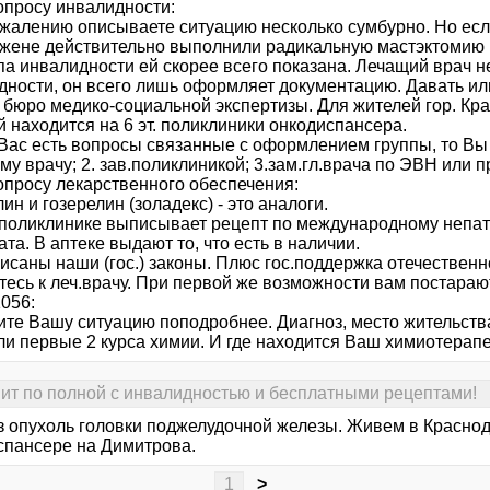
опросу инвалидности:
ожалению описываете ситуацию несколько сумбурно. Но есл
жене действительно выполнили радикальную мастэктомию 
па инвалидности ей скорее всего показана. Лечащий врач не
ности, он всего лишь оформляет документацию. Давать или н
 бюро медико-социальной экспертизы. Для жителей гор. Кра
 находится на 6 эт. поликлиники онкодиспансера.
 Вас есть вопросы связанные с оформлением группы, то Вы 
у врачу; 2. зав.поликлиникой; 3.зам.гл.врача по ЭВН или 
вопросу лекарственного обеспечения:
ин и гозерелин (золадекс) - это аналоги.
 поликлинике выписывает рецепт по международному непа
та. В аптеке выдают то, что есть в наличии.
исаны наши (гос.) законы. Плюс гос.поддержка отечественн
тесь к леч.врачу. При первой же возможности вам постараю
1056:
те Вашу ситуацию поподробнее. Диагноз, место жительства 
ли первые 2 курса химии. И где находится Ваш химиотерап
т по полной с инвалидностью и бесплатными рецептами!
з опухоль головки поджелудочной железы. Живем в Красно
спансере на Димитрова.
1
>