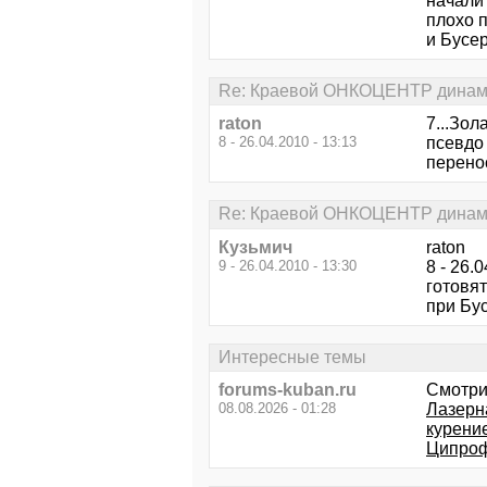
начали 
плохо 
и Бусе
Re: Краевой ОНКОЦЕНТР динами
raton
7...Зол
8 - 26.04.2010 - 13:13
псевдо
перено
Re: Краевой ОНКОЦЕНТР динами
Кузьмич
raton
9 - 26.04.2010 - 13:30
8 - 26.
готовя
при Бус
Интересные темы
forums-kuban.ru
Смотри
08.08.2026 - 01:28
Лазерн
курени
Ципроф