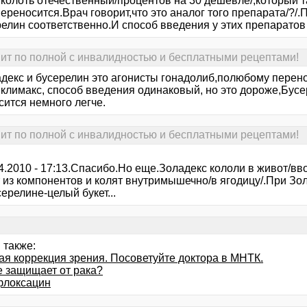
колоть отечественный/процентов на 30 дешевле/,который та
переносится.Врач говорит,что это аналог того препарата/?
релин соответственно.И способ введения у этих препаратов
т по полной с инвалидностью и бесплатными рецептами!
адекс и бусерелин это агонисты гонадолиб,полюбому перенос
 климакс, способ введения одинаковый, но это дороже,Бус
сится немного легче.
т по полной с инвалидностью и бесплатными рецептами!
04.2010 - 17:13.Спасибо.Но еще.Золадекс кололи в живот/вв
т из компонентов и колят внутримышечно/в ягодицу/.При Зо
ерелине-целый букет...
 также:
ая коррекция зрения. Посоветуйте доктора в МНТК.
е защищает от рака?
локсацин