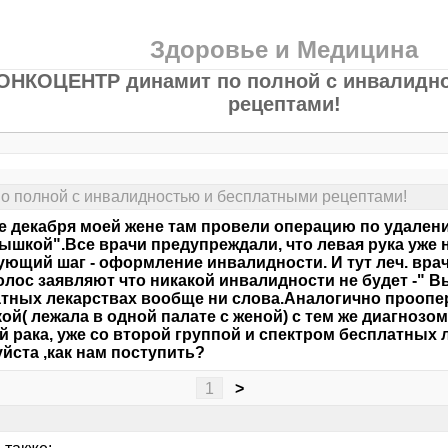
Здоровье и Медицина
ОНКОЦЕНТР динамит по полной с инвалидн
рецептами!
 полной с инвалидностью и бесплатными рецептами!
е декабря моей жене там провели операцию по удален
ышкой".Все врачи предупреждали, что левая рука уже н
ующий шаг - оформление инвалидности. И тут леч. вра
олос заявляют что никакой инвалидности не будет -" В
тных лекарствах вообще ни слова.Аналогично проопе
ой( лежала в одной палате с женой) с тем же диагнозом
й рака, уже со второй группой и спектром бесплатных
йста ,как нам поступить?
1
>