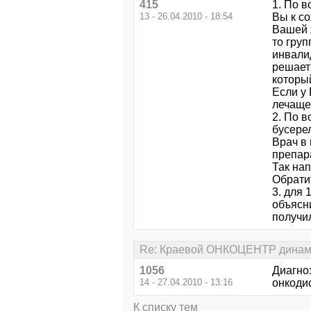
415
1. По в
13 - 26.04.2010 - 18:54
Вы к с
Вашей 
то груп
инвалид
решает
который
Если у
лечащем
2. По 
бусерел
Врач в
препара
Так нап
Обрати
3. для 
объясни
получи
Re: Краевой ОНКОЦЕНТР динами
1056
Диагно
14 - 27.04.2010 - 13:16
онкоди
К списку тем