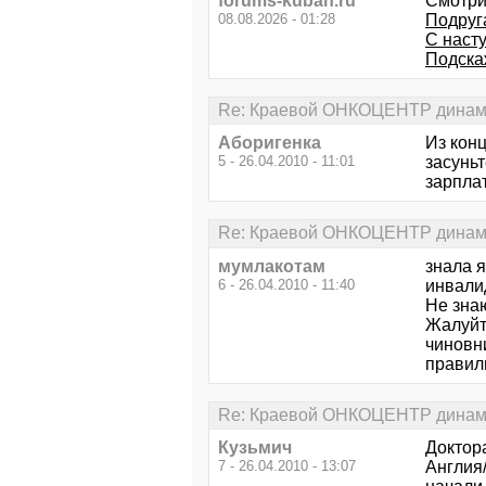
forums-kuban.ru
Смотри
08.08.2026 - 01:28
Подруга
С наст
Подска
Re: Краевой ОНКОЦЕНТР динами
Аборигенка
Из конц
5 - 26.04.2010 - 11:01
засуньт
зарплат
Re: Краевой ОНКОЦЕНТР динами
мумлакотам
знала 
6 - 26.04.2010 - 11:40
инвали
Не знаю
Жалуйте
чиновн
правил
Re: Краевой ОНКОЦЕНТР динами
Кузьмич
Доктор
7 - 26.04.2010 - 13:07
Англия/