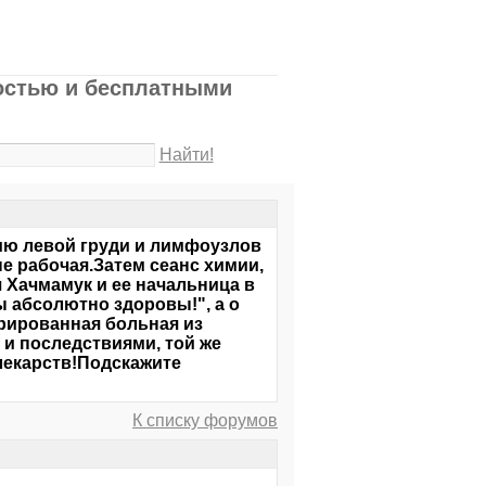
остью и бесплатными
Найти!
ию левой груди и лимфоузлов
е рабочая.Затем сеанс химии,
ч Хачмамук и ее начальница в
ы абсолютно здоровы!", а о
рированная больная из
 и последствиями, той же
 лекарств!Подскажите
К списку форумов