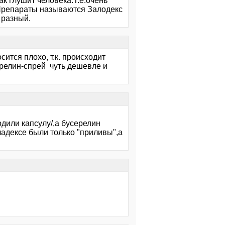
к глушит человека.Т.е.очень
/.Препараты называются Залодекс
 разный.
ится плохо, т.к. происходит
ерелин-спрей чуть дешевле и
одили капсулу/,а бусерелин
ладексе были только "приливы",а