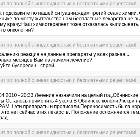
т по полной с инвалидностью и бесплатными рецептами!
а подскажите по нашей ситуации,ждем третий сеанс химии.
инике по месту жительства нам бесплатные лекарства не в
му врачу.Наш химиотерапевт тоже отказалась выписывать. 
я в онкологии?
т по полной с инвалидностью и бесплатными рецептами!
ожалению реакция на данные препараты у всех разная...
колько месяцев Вам назначили лечение?
уйте бусерелин - спрей.
т по полной с инвалидностью и бесплатными рецептами!
.04.2010 - 20:33.Лечение назначили на целый год,Обнински
ты.Осталось применить 4 укола.В Обнинске кололи Люкрин-д
АМН эти препараты и прописали.Переносимость была нор
,что нет сейчас этих лекарств. Положение осложняется тем
зад.
т по полной с инвалидностью и бесплатными рецептами!