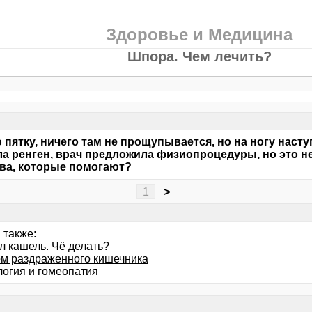
Здоровье и Медицина
Шпора. Чем лечить?
 пятку, ничего там не прощупывается, но на ногу насту
а ренген, врач предложила физиопроцедуры, но это не
ва, которые помогают?
1
>
 также:
л кашель. Чё делать?
м раздраженного кишечника
логия и гомеопатия