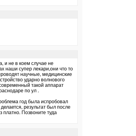
, и не в коем случае не
х наши супер лекари,они что то
й проводят научные, медицинские
устройство ударно волнового
й современный такой аппарат
аснодаре по ул .
проблема год была испробовал
 делается, результат был после
з платно. Позвоните туда