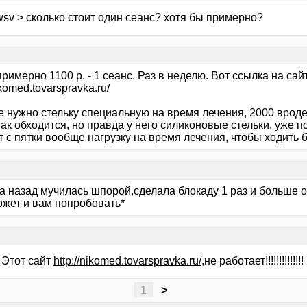
wsv > сколько стоит один сеанс? хотя бы примерно?
примерно 1100 р. - 1 сеанс. Раз в неделю. Вот ссылка на сай
ikomed.tovarspravka.ru/
 нужно стельку специальную на время лечения, 2000 вроде б
так обходится, но правда у него силиконовые стельки, уже по
т с пятки вообще нагрузку на время лечения, чтобы ходить
а назад мучилась шпорой,сделала блокаду 1 раз и больше о
ожет и вам попробовать*
 Этот сайт
http://nikomed.tovarspravka.ru/
,не работает!!!!!!!!!!!!!!
1
>