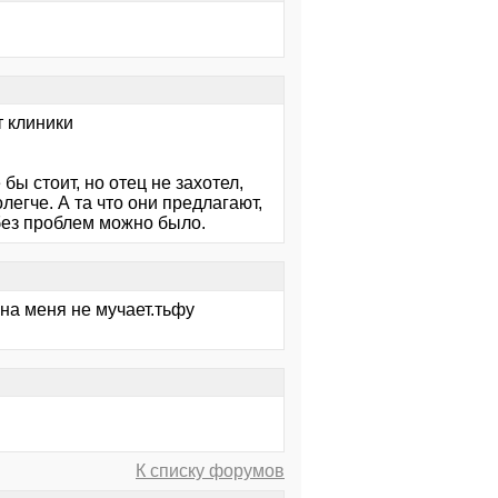
т клиники
ы стоит, но отец не захотел,
легче. А та что они предлагают,
 без проблем можно было.
на меня не мучает.тьфу
К списку форумов