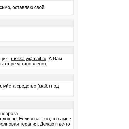
сьмо, оставляю свой.
Ящик:
russkaiy@mail.ru
. А Вам
мпьютере установлено).
алуйста средство (майл под
оневроза
дошве. Если у вас это, то самое
олновая терапия. Делают где-то