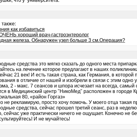
ушки, что у университета.
 также:
ония как избавиться
ОЧЕНЬ хороший врач-гастроэнтеролог
дная железа. Обнаружен узел больше 3 см.Операция?
одные средства это мягко сказать до одного места припарка
айтесь на лечение которое предлагают в наших поликлиника
сейчас 21 век! И есть такая страна, как Германия, в которо
вания в отличие от нашей и изобрели в связи с этим одно 
ма, 2 - макс. 7 сеансов и шпора исчезает на всегда, самы
тся в Медицинский центр "НикоМед" расположен в городе Кр
риальная 80, «район Горгаз»
о не рекламирую, просто хочу помочь. У моего отца такая 
одные средства, сейчас прошел третий сеанс, раз в неделю
, сейчас уже практически ничего не ощущает. Конечно не бе
ультируйтесь! И не мучайтесь!