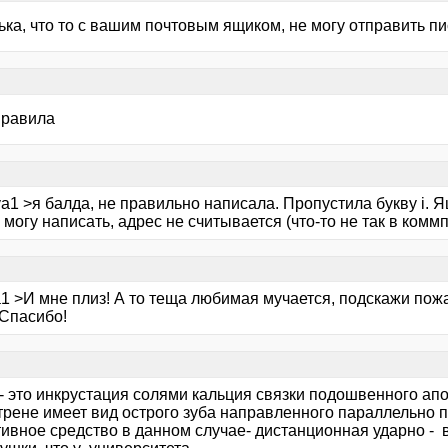
ка, что то с вашим почтовым ящиком, не могу отправить пи
правила
a1 >я балда, не правильно написала. Пропустила букву i. 
 могу написать, адрес не считывается (что-то не так в ком
a1 >И мне плиз! А то теща любимая мучается, подскажи пож
 Спасибо!
- это инкрустация солями кальция связки подошвенного ап
рене имеет вид острого зуба направленного параллельно по
ивное средство в данном случае- дистанционная ударно - в