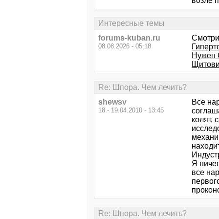
возле п
Интересные темы
forums-kuban.ru
Смотри
08.08.2026 - 05:18
Гиперт
Нужен 
Щитови
Re: Шпора. Чем лечить?
shewsv
Все нар
18 - 19.04.2010 - 13:45
соглаш
колят, 
исследо
механиз
находи
Индуст
Я ничег
все нар
первого
проконс
Re: Шпора. Чем лечить?