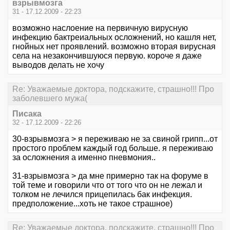
взрывмозга
31 - 17.12.2009 - 22:23
возможно наслоение на первичную вирусную
инфекцию бактреиальных осложнений, но кашля нет,
гнойных нет проявлений. возможно вторая вирусная
села на незакончившуюся первую. короче я даже
выводов делать не хочу
Re: Уважаемые доктора, подскажите, страшно!!! Про
заболевшего мужа(
Писака
32 - 17.12.2009 - 22:26
30-взрывмозга > я переживаю не за свиной грипп...от
простого проблем каждый год больше. я переживаю
за осложнения а именно пневмония..
31-взрывмозга > да мне примерно так на форуме в
той теме и говорили что от того что он не лежал и
толком не лечился прицепилась бак инфекция.
предположение...хоть не такое страшное)
Re: Уважаемые доктора, подскажите, страшно!!! Про