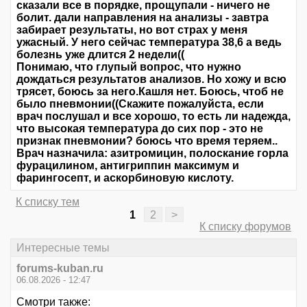
сказали все в порядке, прощупали - ничего не
болит. дали направления на анализы - завтра
забирает результаты, но вот страх у меня
ужасный. У него сейчас температура 38,6 а ведь
болезнь уже длится 2 недели((
Понимаю, что глупый вопрос, что нужно
дождаться результатов анализов. Но хожу и всю
трясет, боюсь за него.Кашля нет. Боюсь, чтоб не
было пневмонии((Скажите пожалуйста, если
врач послушал и все хорошо, то есть ли надежда,
что высокая температура до сих пор - это не
признак пневмонии? боюсь что время теряем..
Врач назначила: азитромицин, полоскание горла
фурацилином, антигриппин максимум и
фарингосепт, и аскорбиновую кислоту.
К списку тем
1
2
>
К списку форумов
Интересные темы
forums-kuban.ru
06.08.2026 - 12:47
Смотри также: