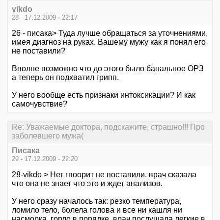
vikdo
28 - 17.12.2009 - 22:17
26 - писака> Туда лучше обращаться за уточнениями,
имея диагноз на руках. Вашему мужу как я понял его
не поставили?
Вполне возможно что до этого было банальное ОРЗ
а теперь он подхватил грипп.
У него вообще есть признаки интоксикации? И как
самочувствие?
Re: Уважаемые доктора, подскажите, страшно!!! Про
заболевшего мужа(
Писака
29 - 17.12.2009 - 22:20
28-vikdo > Нет гвоорит не поставили. врач сказала
что она не знает что это и ждет анализов.
У него сразу началось так: резко температура,
ломило тело, болела голова и все ни кашля ни
насморка, горло в порядке..врач послушала легкие в