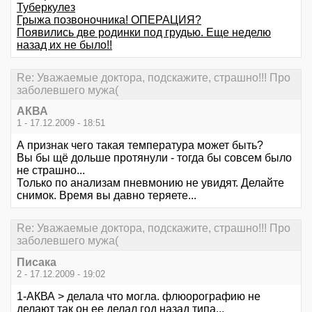
Туберкулез
Грыжа позвоночника! ОПЕРАЦИЯ?
Появились две родинки под грудью. Еще неделю
назад их не было!!
Re: Уважаемые доктора, подскажите, страшно!!! Про
заболевшего мужа(
АКВА
1 - 17.12.2009 - 18:51
А признак чего такая температура может быть?
Вы бы щё дольше протянули - тогда бы совсем было
не страшно...
Только по анализам пневмонию не увидят. Делайте
снимок. Время вы давно теряете...
Re: Уважаемые доктора, подскажите, страшно!!! Про
заболевшего мужа(
Писака
2 - 17.12.2009 - 19:02
1-АКВА > делала что могла. флюорографию не
делают так он ее делал год назад типа...