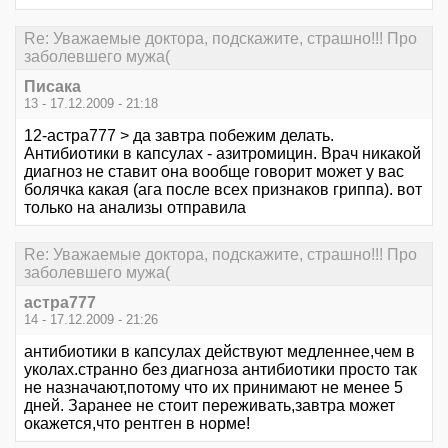
Re: Уважаемые доктора, подскажите, страшно!!! Про
заболевшего мужа(
Писака
13 - 17.12.2009 - 21:18
12-астра777 > да завтра побежим делать.
Антибиотики в капсулах - азитромицин. Врач никакой
диагноз не ставит она вообще говорит может у вас
болячка какая (ага после всех признаков гриппа). вот
только на анализы отправила
Re: Уважаемые доктора, подскажите, страшно!!! Про
заболевшего мужа(
астра777
14 - 17.12.2009 - 21:26
антибиотики в капсулах действуют медленнее,чем в
уколах.странно без диагноза антибиотики просто так
не назначают,потому что их принимают не менее 5
дней. Заранее не стоит переживать,завтра может
окажется,что рентген в норме!