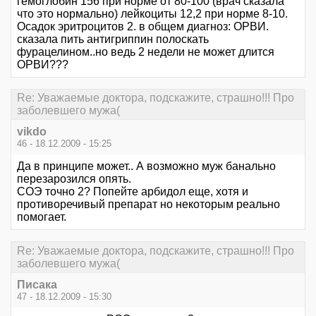
гемоглобин 156 при норме от 80-100 (врач сказала
что это нормально) лейкоциты 12,2 при норме 8-10.
Осадок эритроцитов 2. в общем диагноз: ОРВИ.
сказала пить антигриппин полоскать
фурацелином..но ведь 2 недели не может длится
ОРВИ???
Re: Уважаемые доктора, подскажите, страшно!!! Про
заболевшего мужа(
vikdo
46 - 18.12.2009 - 15:25
Да в принципе может.. А возможно муж банально
перезарозился опять.
СОЭ точно 2? Попейте арбидол еще, хотя и
противоречивый препарат но некоторым реально
помогает.
Re: Уважаемые доктора, подскажите, страшно!!! Про
заболевшего мужа(
Писака
47 - 18.12.2009 - 15:30