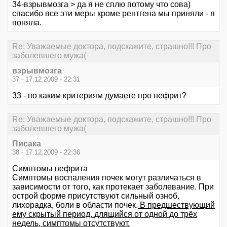
34-взрывмозга > да я не сплю потому что сова)
спасибо все эти меры кроме рентгена мы приняли - я
поняла.
Re: Уважаемые доктора, подскажите, страшно!!! Про
заболевшего мужа(
взрывмозга
37 - 17.12.2009 - 22:31
33 - по каким критериям думаете про нефрит?
Re: Уважаемые доктора, подскажите, страшно!!! Про
заболевшего мужа(
Писака
38 - 17.12.2009 - 22:36
Симптомы нефрита
Симптомы воспаления почек могут различаться в
зависимости от того, как протекает заболевание. При
острой форме присутствуют сильный озноб,
лихорадка, боли в области почек.
В предшествующий
ему скрытый период, длящийся от одной до трёх
недель, симптомы отсутствуют.