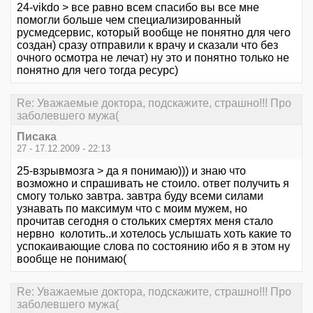
24-vikdo > все равно всем спасибо вы все мне
помогли больше чем специализированный
русмедсервис, который вообще не понятно для чего
создан) сразу отправили к врачу и сказали что без
очного осмотра не лечат) ну это и понятно только не
понятно для чего тогда ресурс)
Re: Уважаемые доктора, подскажите, страшно!!! Про
заболевшего мужа(
Писака
27 - 17.12.2009 - 22:13
25-взрывмозга > да я понимаю))) и знаю что
возможно и спрашивать не стоило. ответ получить я
смогу только завтра. завтра буду всеми силами
узнавать по максимум что с моим мужем, но
прочитав сегодня о стольких смертях меня стало
нервно колотить..и хотелось услышать хоть какие то
успокаивающие слова по состоянию ибо я в этом ну
вообще не понимаю(
Re: Уважаемые доктора, подскажите, страшно!!! Про
заболевшего мужа(