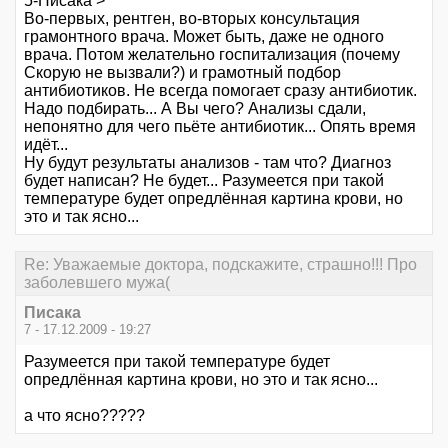
5-Писака >
Во-первых, рентген, во-вторых консультация
грамонтного врача. Может быть, даже не одного
врача. Потом желательно госпитализация (почему
Скорую не вызвали?) и грамотный подбор
антибиотиков. Не всегда помогает сразу антибиотик.
Надо подбирать... А Вы чего? Анализы сдали,
непонятно для чего пьёте антибиотик... Опять время
идёт...
Ну будут результаты анализов - там что? Диагноз
будет написан? Не будет... Разумеется при такой
температуре будет опредлённая картина крови, но
это и так ясно...
Re: Уважаемые доктора, подскажите, страшно!!! Про
заболевшего мужа(
Писака
7 - 17.12.2009 - 19:27
Разумеется при такой температуре будет
опредлённая картина крови, но это и так ясно...
а что ясно?????