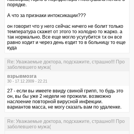
порядке.
А что за признаки интоксикации???
он говорит что у него сейчас ничего не болит только
температура скажет от этого то холодно то жарко. а
так нормально. Все еще могло усугубится т.к он все
равно ходит и через день ездит то в больницу то еще
куда
Re: Уважаемые доктора, подскажите, страшно!!! Про
заболевшего мужа(
взрывмозга
30 - 17.12.2009 - 22:21
27 - если вы имеете ввиду свиной грипп, то будь это
он, вы бы уже 2 недели не прожили. возможно
наслоение повторной вирусной инфекции.
вариантов масса, не могу сказать вам по удаленке.
Re: Уважаемые доктора, подскажите, страшно!!! Про
заболевшего мужа(