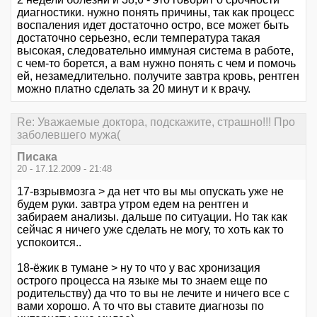
диагностики. нужно понять причины, так как процесс
воспаления идет достаточно остро, все может быть
достаточно серьезно, если температура такая
высокая, следовательно иммуная система в работе,
с чем-то борется, а вам нужно понять с чем и помочь
ей, незамедлительно. получите завтра кровь, рентген
можно платно сделать за 20 минут и к врачу.
Re: Уважаемые доктора, подскажите, страшно!!! Про
заболевшего мужа(
Писака
20 - 17.12.2009 - 21:48
17-взрывмозга > да нет что вы мы опускать уже не
будем руки. завтра утром едем на рентген и
забираем анализы. дальше по ситуации. Но так как
сейчас я ничего уже сделать не могу, то хоть как то
успокоится..
18-ёжик в тумане > ну то что у вас хронизация
острого процесса на языке мы то знаем еще по
родительству) да что то вы не лечите и ничего все с
вами хорошо. А то что вы ставите диагнозы по