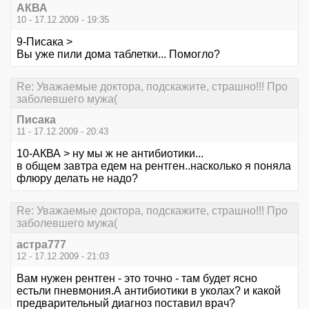
АКВА
10 - 17.12.2009 - 19:35
9-Писака >
Вы уже пили дома таблетки... Помогло?
Re: Уважаемые доктора, подскажите, страшно!!! Про
заболевшего мужа(
Писака
11 - 17.12.2009 - 20:43
10-АКВА > ну мы ж не антибиотики...
в общем завтра едем на рентген..насколько я поняла
флюру делать не надо?
Re: Уважаемые доктора, подскажите, страшно!!! Про
заболевшего мужа(
астра777
12 - 17.12.2009 - 21:03
Вам нужен рентген - это точно - там будет ясно
естьли пневмония.А антибиотики в уколах? и какой
предварительный диагноз поставил врач?