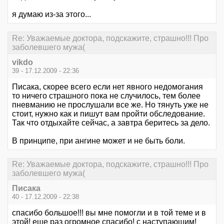
я думаю из-за этого...
Re: Уважаемые доктора, подскажите, страшно!!! Про
заболевшего мужа(
vikdo
39 - 17.12.2009 - 22:36
Писака, скорее всего если нет явного недомогания
то ничего страшного пока не случилось, тем более
пневманию не прослушали все же. Но тянуть уже не
стоит, нужно как и пишут вам пройти обследование.
Так что отдыхайте сейчас, а завтра беритесь за дело.
В принципе, при ангине может и не быть боли.
Re: Уважаемые доктора, подскажите, страшно!!! Про
заболевшего мужа(
Писака
40 - 17.12.2009 - 22:38
спасибо большое!!! вы мне помогли и в той теме и в
этой! еще раз огромное спасибо! с наступающим!