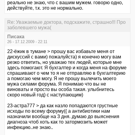
реально не знаю, что с вашим мужем. говорю одно,
действуйте, т.к. это не нормально.
Re: Уважаемые доктора, подскажите, страшно!!! Про
заболевшего мужа(
Писака
26 - 17.12.2009 - 22:11
22-ёжик в тумане > прошу вас избавьте меня от
дискуссий с вами) пожалуйста) я конечно могу вам
резко ответить, но уважаю тех людей, которые мне
здесь помогают. Я бухгалтер и когда меня на форуме
спрашивают о чем то я не отправляю в бухгалтерию
а помогаю чем могу. Я не прошу вылечить моего
мужа силами форума. Я понимаю что вы не
виноваты и просто вы особа такая. улыбнитесь
скоро новый год) с наступающим)
23-астра777 > да как назло попадаются грустные
исходы по всему форуму(( а антибиотики нам
назначили вообще на 3 дня. думаю до выяснения
диагноза чтоб хоть как то затормозить может
инфекцию..не знаю..