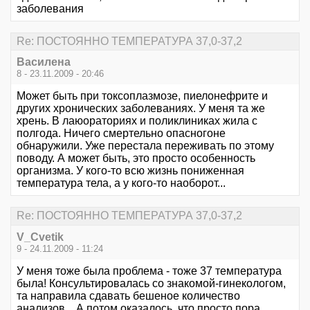
заболевания
Re: ПОСТОЯННО ТЕМПЕРАТУРА 37,0-37,2
Василена
8 - 23.11.2009 - 20:46
Может быть при токсоплазмозе, пиелонефрите и
других хронических заболеваниях. У меня та же
хрень. В лаюораториях и поликлиниках жила с
полгода. Ничего смертельно опасногоне
обнаружили. Уже перестала переживать по этому
поводу. А может быть, это просто особенность
организма. У кого-то всю жизнь пониженная
температура тела, а у кого-то наоборот...
Re: ПОСТОЯННО ТЕМПЕРАТУРА 37,0-37,2
V_Cvetik
9 - 24.11.2009 - 11:24
У меня тоже была проблема - тоже 37 температура
была! Консультировалась со знакомой-гинекологом,
та направила сдавать бешеное количество
анализов... А потом оказалось, что просто пора