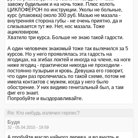
завожу будильник и на ночь тоже. Плюс колоть
ЦИКЛОФЕРОН по инструкции. Уколы не больные,
курс (упаковка) около 300 руб. Мазью не мазала -
внутренняя сторона губы - не очень приятно, да и
слизывается тут же. Нет, нос мазала. Тоже
ацикловиром.
Хватило три курса. Больше не знаю такой гадости.
А один человечек знакомый тоже так вылечился за 5
курсов. Но у него проявлялась эта гадость на
ягодицах, на згибах локтей и иногда на члене, на ноге
ниже ягодиц - практически никогда не проходили -
постоянно пузырьки и кровь. Девушка его говорит,
что один раз пролечилась по такой схеме, потом не
имела контактов с мужем, когда у него было
обострение. У них видимо генитальный был, а там
фиг его знает.
Попробуйте и выздоравливайте.
Re: Кто нибудь излечил герпес?
Будя
32 - 05.04.2010 - 19:59
А пробуйте масло чайного дерева, и во внутрь и