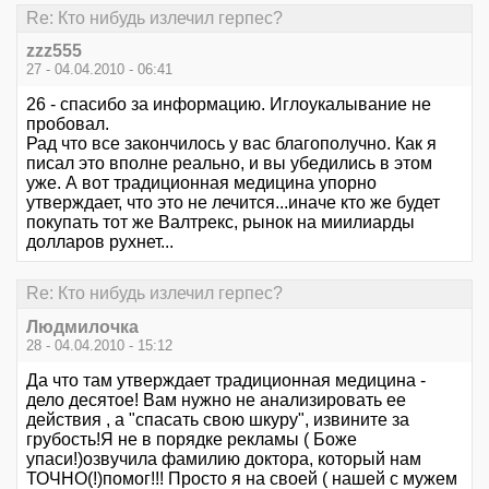
Re: Кто нибудь излечил герпес?
zzz555
27 - 04.04.2010 - 06:41
26 - спасибо за информацию. Иглоукалывание не
пробовал.
Рад что все закончилось у вас благополучно. Как я
писал это вполне реально, и вы убедились в этом
уже. А вот традиционная медицина упорно
утверждает, что это не лечится...иначе кто же будет
покупать тот же Валтрекс, рынок на миилиарды
долларов рухнет...
Re: Кто нибудь излечил герпес?
Людмилочка
28 - 04.04.2010 - 15:12
Да что там утверждает традиционная медицина -
дело десятое! Вам нужно не анализировать ее
действия , а "спасать свою шкуру", извините за
грубость!Я не в порядке рекламы ( Боже
упаси!)озвучила фамилию доктора, который нам
ТОЧНО(!)помог!!! Просто я на своей ( нашей с мужем