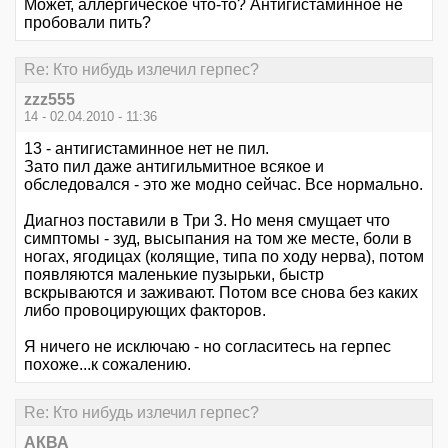
Может, аллергическое что-то? Антигистаминное не
пробовали пить?
Re: Кто нибудь излечил герпес?
zzz555
14 - 02.04.2010 - 11:36
13 - антигистаминное нет не пил.
Зато пил даже антигильмитное всякое и
обследовался - это же модно сейчас. Все нормально.
Диагноз поставили в Три 3. Но меня смущает что
симптомы - зуд, высыпания на том же месте, боли в
ногах, ягодицах (колящие, типа по ходу нерва), потом
появляются маленькие пузырьки, быстр
вскрываются и заживают. Потом все снова без каких
либо провоцирующих факторов.
Я ничего не исключаю - но согласитесь на герпес
похоже...к сожалению.
Re: Кто нибудь излечил герпес?
АКВА