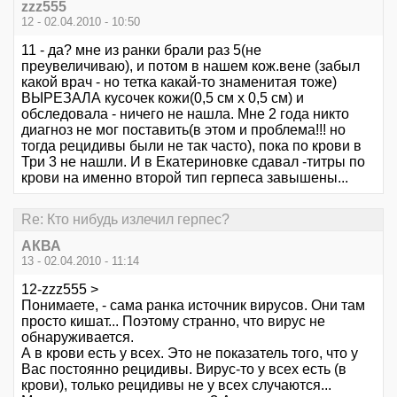
zzz555
12 - 02.04.2010 - 10:50
11 - да? мне из ранки брали раз 5(не
преувеличиваю), и потом в нашем кож.вене (забыл
какой врач - но тетка какай-то знаменитая тоже)
ВЫРЕЗАЛА кусочек кожи(0,5 см x 0,5 см) и
обследовала - ничего не нашла. Мне 2 года никто
диагноз не мог поставить(в этом и проблема!!! но
тогда рецидивы были не так часто), пока по крови в
Три 3 не нашли. И в Екатериновке сдавал -титры по
крови на именно второй тип герпеса завышены...
Re: Кто нибудь излечил герпес?
АКВА
13 - 02.04.2010 - 11:14
12-zzz555 >
Понимаете, - сама ранка источник вирусов. Они там
просто кишат... Поэтому странно, что вирус не
обнаруживается.
А в крови есть у всех. Это не показатель того, что у
Вас постоянно рецидивы. Вирус-то у всех есть (в
крови), только рецидивы не у всех случаются...