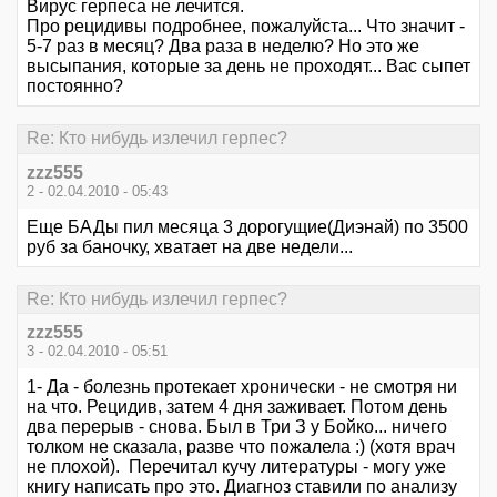
Вирус герпеса не лечится.
Про рецидивы подробнее, пожалуйста... Что значит -
5-7 раз в месяц? Два раза в неделю? Но это же
высыпания, которые за день не проходят... Вас сыпет
постоянно?
Re: Кто нибудь излечил герпес?
zzz555
2 - 02.04.2010 - 05:43
Еще БАДы пил месяца 3 дорогущие(Диэнай) по 3500
руб за баночку, хватает на две недели...
Re: Кто нибудь излечил герпес?
zzz555
3 - 02.04.2010 - 05:51
1- Да - болезнь протекает хронически - не смотря ни
на что. Рецидив, затем 4 дня заживает. Потом день
два перерыв - снова. Был в Три З у Бойко... ничего
толком не сказала, разве что пожалела :) (хотя врач
не плохой). Перечитал кучу литературы - могу уже
книгу написать про это. Диагноз ставили по анализу