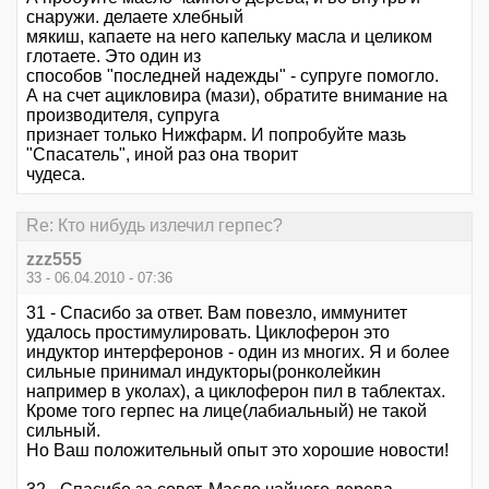
снаружи. делаете хлебный
мякиш, капаете на него капельку масла и целиком
глотаете. Это один из
способов "последней надежды" - супруге помогло.
А на счет ацикловира (мази), обратите внимание на
производителя, супруга
признает только Нижфарм. И попробуйте мазь
"Спасатель", иной раз она творит
чудеса.
Re: Кто нибудь излечил герпес?
zzz555
33 - 06.04.2010 - 07:36
31 - Спасибо за ответ. Вам повезло, иммунитет
удалось простимулировать. Циклоферон это
индуктор интерферонов - один из многих. Я и более
сильные принимал индукторы(ронколейкин
например в уколах), а циклоферон пил в таблектах.
Кроме того герпес на лице(лабиальный) не такой
сильный.
Но Ваш положительный опыт это хорошие новости!