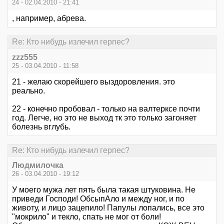
24 - 02.04.2010 - 21:41
, например, абрева.
Re: Кто нибудь излечил герпес?
zzz555
25 - 03.04.2010 - 11:58
21 - желаю скорейшего выздоровления. это
реально.
22 - конечно пробовал - только на валтерксе почти
год. Легче, но это не выход тк это только загоняет
болезнь вглубь.
Re: Кто нибудь излечил герпес?
Людмилочка
26 - 03.04.2010 - 19:12
У моего мужа лет пять была такая штуковина. Не
приведи Господи! ОбсыпАло и между ног, и по
животу, и лицо зацепило! Папулы лопались, все это
"мокрило" и текло, спать не мог от боли!