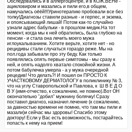
Обследовались и в аллергоцентре, и в КОЖ.ВЕНе -
ацикловиром и мазались и пили его,в общем,
намучались оёёй!!!Уринотерапию пробовали все без
толку!Диагнозы ставили разные - и герпес, и экзема,
и опоясывающий лишай! Потом как-то случайно
узнали адрес бабульки - в прошлом медик.На тот
момент, когда мы к ней обратились, была глубоко на
пенсии - и стала она лечить моего мужа
иглоукалыванием. Хотите верьте, хотите нет - но
рецидивы стали случаться гораздо реже. Мы на
пол.года забывали про эту беду. Как только
появлялись опять первые симптомы - мы сразу к
ней, и опять надолго хватало спокойной жизни. А
потом бабулечка умерла - а у мужа очередной
рецедив! Что делать?! И пошел он ПРОСТО К
УЧАСТКОВОМУ ДЕРМАТОЛОГУ в поликлинику № 3,
что на углу Ставропольской и Павлова, к Ш В Е Д О
В У (имя-отчество, к сожалению, не помню).Вот ОН
окончательно "добил" мужнину болячку! Сразу
поставил диагноз, назначил лечение (к сожалению,
за давностью времени не помню, что там мы пили и
мазали)и сейчас мы здоровы! Спасибо этому
доктору! Если у Вас есть возможность, постарайтесь
попасть к нему на прием!