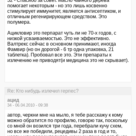
32 - Спасибо за совет. Масло чайного дерева
помогает некоторым - но это лишь косвенно
стимулирует иммунитет, является антисептиком, и
отличным регенирирующем средством. Это
полумера.
Ацикловир это перпарат чуть ли не 70-х годов, с
низкой усваиваемостью. Это не эффективно.
Валтрекс сейчас в основном принимают, иногда
Фамвир (но он дорогой - 6 тр одна упаковка, 21
таблетка). Пробовал все это. Эти препараты к
излечению не приводят(и медицина это не скрывает).
Re: Кто нибудь излечил герпес?
ацид
34 - 06.04.2010 - 09:38
автор, черкни мне на мыло, я тебе расскажу к кому
можно обратится по профилю, говорю так, поскольку
со мной он возился три года, перебрали кучу схем,
но все же победили, рецедивы 2 раза в год и то,