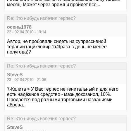
месяц. Может через время и пройдет все...
Re: Кто нибудь излечил герпес?
осень1978
22 - 02.04.2010 - 19:14
Автор, не пробовали сидеть на супрессивной
терапии (ацикловир 1т/3раза в день не менее
полугода)?
Re: Кто нибудь излечил герпес?
SteveS
23 - 02.04.2010 - 21:36
7-Келита > У Вас герпес не генитальный и для него
есть надёжное средство - мазь докозанол, 10%.
Продаётся под разными торговыми названиями
абрева.
Re: Кто нибудь излечил герпес?
SteveS