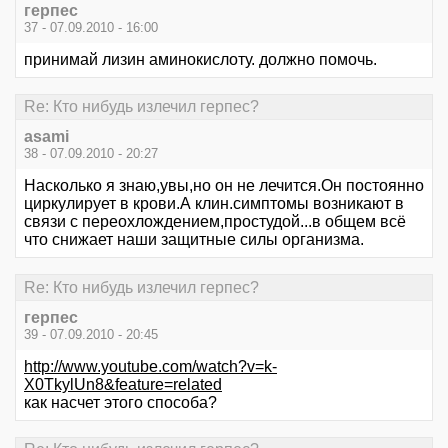
герпес
37 - 07.09.2010 - 16:00
принимай лизин аминокислоту. должно помочь.
Re: Кто нибудь излечил герпес?
asami
38 - 07.09.2010 - 20:27
Насколько я знаю,увы,но он не лечится.Он постоянно
циркулирует в крови.А клин.симптомы возникают в
связи с переохлождением,простудой...в общем всё
что снижает наши защитные силы организма.
Re: Кто нибудь излечил герпес?
герпес
39 - 07.09.2010 - 20:45
http://www.youtube.com/watch?v=k-
X0TkylUn8&feature=related
как насчет этого способа?