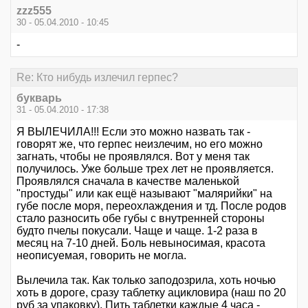
zzz555
30 - 05.04.2010 - 10:45
-
Re: Кто нибудь излечил герпес?
букварь
31 - 05.04.2010 - 17:38
Я ВЫЛЕЧИЛА!!! Если это можно назвать так -
говорят же, что герпес неизлечим, но его можно
загнать, чтобы не проявлялся. Вот у меня так
получилось. Уже больше трех лет не проявляется.
Проявлялся сначала в качестве маленькой
"простуды" или как ещё называют "малярийки" на
губе после моря, переохлаждения и тд. После родов
стало разносить обе губы с внутренней стороны
будто пчелы покусали. Чаще и чаще. 1-2 раза в
месяц на 7-10 дней. Боль невыносимая, красота
неописуемая, говорить не могла.
Вылечила так. Как только заподозрила, хоть ночью
хоть в дороге, сразу таблетку ацикловира (наш по 20
руб за упаковку). Пить таблетки каждые 4 часа -