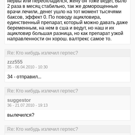
нервы или переохладился, жену он тоже ведет, было
2 раза в месяц стабильно, так же доморощенные
врачи лечили, денег ушло на тот момент тысячями
баксов, эффект 0. По поводу ацикловира,
единственный препарат, который можно давать даже
беременным, на нем в сша и ведут, но наш и их
ацикловир большая разница, но как препарат узкой
направленности он хорош. валтрекс самое то.
Re: Кто нибудь излечил герпес?
zzz555
35 - 06.04.2010 - 10:30
34 - отправил...
Re: Кто нибудь излечил герпес?
suggestor
36 - 21.07.2010 - 19:13
вылечился?
Re: Кто нибудь излечил герпес?