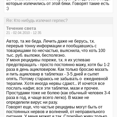
которые излечились от этой бяки. Говорят такие есть
:)
Re: Кто нибудь излечил герпес?
Течение света
21 - 02.04.2010 - 12:35
Автор, та же беда. Лечить даже не берусь, т.к.
перерыв тонну информации и пообщавшись с
товарищами по несчастью, выяснила, что хоть 100
тыс. руб. выложи, бесполезно.
У меня рецидивы пореже, т.к. я их успеваю
предотвращать - просто постоянно мажу, хотя бы 1-2
раза в день ацикловиром. Как только бросаю мазать
и пить ацикловир в таблетках - 3-5 дней и сыпет
опять. Потому стараюсь не забывать о ежедневной
терапии. Хотя иногда нервы сдают... И хочется все
послать нафиг, все эти таблетки, мази и прочее.
Простудами тоже не болею (как обычный человек 3-4
раза в год, и чаще всего легко). В мазке не
определили вирус ни разу.
Говорят еще, что частые рецидивы могут быть от
постоянных нервов и волнений, от неправильного
питания. У меня может и так. Спокойно живу только