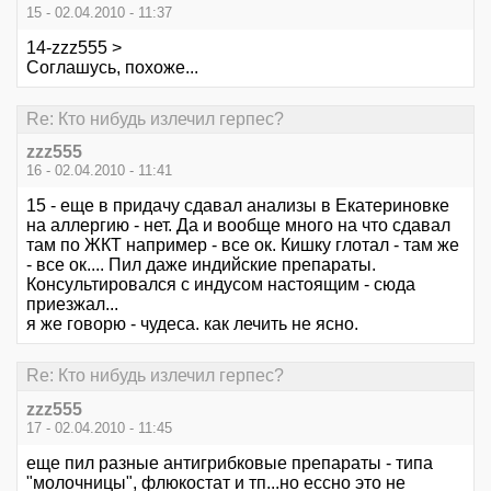
15 - 02.04.2010 - 11:37
14-zzz555 >
Соглашусь, похоже...
Re: Кто нибудь излечил герпес?
zzz555
16 - 02.04.2010 - 11:41
15 - еще в придачу сдавал анализы в Екатериновке
на аллергию - нет. Да и вообще много на что сдавал
там по ЖКТ например - все ок. Кишку глотал - там же
- все ок.... Пил даже индийские препараты.
Консультировался с индусом настоящим - сюда
приезжал...
я же говорю - чудеса. как лечить не ясно.
Re: Кто нибудь излечил герпес?
zzz555
17 - 02.04.2010 - 11:45
еще пил разные антигрибковые препараты - типа
"молочницы", флюкостат и тп...но ессно это не