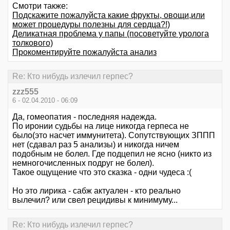
Смотри также:
Подскажите пожалуйста какие фрукты, овощи,или
может процедуры полезны для сердца?!)
Деликатная проблема у папы (посоветуйте уролога
толкового)
Прокоментируйте пожалуйста анализ
Re: Кто нибудь излечил герпес?
zzz555
6 - 02.04.2010 - 06:09
Да, гомеопатия - последняя надежда.
По иронии судьбы на лице никогда герпеса не
было(это насчет иммунитета). Сопутствующих ЗППП
нет (сдавал раз 5 анализы) и никогда ничем
подобным не болел. Где подцепил не ясно (никто из
немногочисленных подруг не болел).
Такое ощущение что это сказка - одни чудеса :(
Но это лирика - сабж актуален - кто реально
вылечил? или свел рецидивы к минимуму...
Re: Кто нибудь излечил герпес?