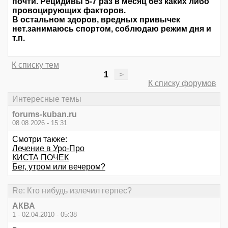
почти. Рецидивы 5-7 раз в месяц без каких либо
провоцирующих факторов.
В остальном здоров, вредных привычек
нет.занимаюсь спортом, соблюдаю режим дня и
т.п.
К списку тем
1
>
К списку форумов
Интересные темы
forums-kuban.ru
08.08.2026 - 15:31
Смотри также:
Лечение в Уро-Про
КИСТА ПОЧЕК
Бег, утром или вечером?
Re: Кто нибудь излечил герпес?
АКВА
1 - 02.04.2010 - 05:38