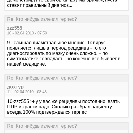
ставят правильный диагноз...
Re: Кто нибудь излечил герпес?
zzz555
10 - 02.04.2010 - 07:50
9 - слышал диаметральное мнение. Тк вирус
появляется лишь в период рецидива - то его
диагностировать по мазку очень сложно. + по
симптоматике совпадает... но конечно все бывает в
нашей медицине.
Re: Кто нибудь излечил герпес?
дохтур
11 - 02.04.2010 - 08:43
10-zzz555 >ну у вас же рецидивы постоянно. взять
ПЦР из ранки надо. Сколько раз брал пациенту,
всегда 100% подтверждался герпес
Re: Кто нибудь излечил герпес?