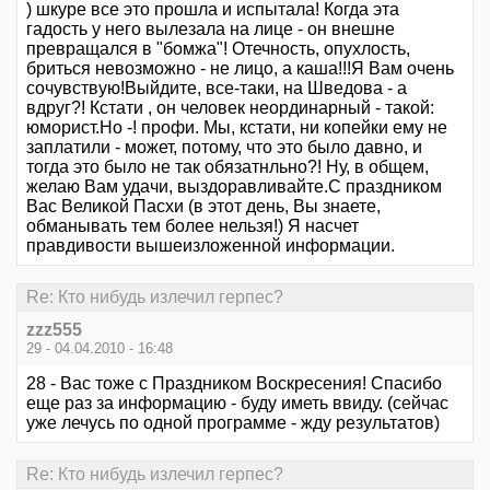
) шкуре все это прошла и испытала! Когда эта
гадость у него вылезала на лице - он внешне
превращался в "бомжа"! Отечность, опухлость,
бриться невозможно - не лицо, а каша!!!Я Вам очень
сочувствую!Выйдите, все-таки, на Шведова - а
вдруг?! Кстати , он человек неординарный - такой:
юморист.Но -! профи. Мы, кстати, ни копейки ему не
заплатили - может, потому, что это было давно, и
тогда это было не так обязатнльно?! Ну, в общем,
желаю Вам удачи, выздоравливайте.С праздником
Вас Великой Пасхи (в этот день, Вы знаете,
обманывать тем более нельзя!) Я насчет
правдивости вышеизложенной информации.
Re: Кто нибудь излечил герпес?
zzz555
29 - 04.04.2010 - 16:48
28 - Вас тоже с Праздником Воскресения! Спасибо
еще раз за информацию - буду иметь ввиду. (сейчас
уже лечусь по одной программе - жду результатов)
Re: Кто нибудь излечил герпес?