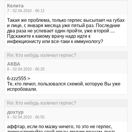
Келита
7 - 02.04.2010 - 06:12
Такая же проблема, только герпес высыпает на губах
и лице, с января месяца уже пятый раз. Последние
два раза не успевает один пройти, уже второй ....
Пдскажите к какому врачу надо идти к
инфекционисту или все-таки к иммунологу?
Re: Кто нибудь излечил герпес?
АКВА
8 - 02.04.2010 - 06:20
6-zzz555 >
Те, кто лечил, пользовался схемой, которую Вы уже
испробовали.
Re: Кто нибудь излечил герпес?
дохтур
9 - 02.04.2010 - 06:55
аффтар, если по мазку ничего, то это не герпес,
демонстрируйте свой орган другим врачам, пусть