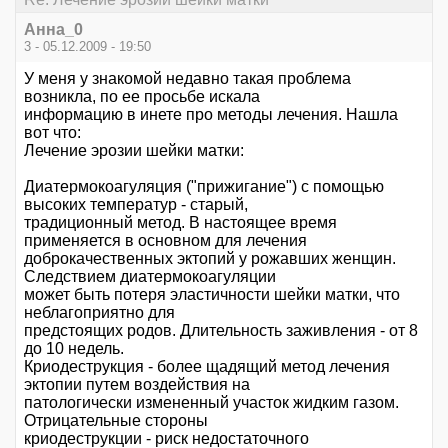
Анна_0
3 - 05.12.2009 - 19:50
У меня у знакомой недавно такая проблема
возникла, по ее просьбе искала
информацию в инете про методы лечения. Нашла
вот что:
Лечение эрозии шейки матки:
Диатермокоагуляция ("прижигание") с помощью
высоких температур - старый,
традиционный метод. В настоящее время
применяется в основном для лечения
доброкачественных эктопий у рожавших женщин.
Следствием диатермокоагуляции
может быть потеря эластичности шейки матки, что
неблагоприятно для
предстоящих родов. Длительность заживления - от 8
до 10 недель.
Криодеструкция - более щадящий метод лечения
эктопии путем воздействия на
патологически измененный участок жидким газом.
Отрицательные стороны
криодеструкции - риск недостаточного