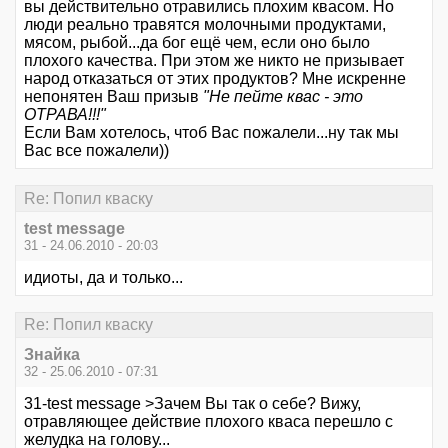
вы действительно отравились плохим квасом. Но
люди реально травятся молочными продуктами,
мясом, рыбой...да бог ещё чем, если оно было
плохого качества. При этом же никто не призывает
народ отказаться от этих продуктов? Мне искренне
непонятен Ваш призыв
"Не пейте квас - это
ОТРАВА!!!"
Если Вам хотелось, чтоб Вас пожалели...ну так мы
Вас все пожалели))
Re: Попил кваску
test message
31 - 24.06.2010 - 20:03
идиоты, да и только...
Re: Попил кваску
Знайка
32 - 25.06.2010 - 07:31
31-test message >Зачем Вы так о себе? Вижу,
отравляющее действие плохого кваса перешло с
желудка на голову...