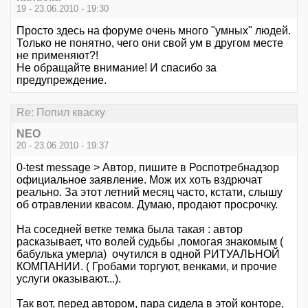
19 - 23.06.2010 - 19:30
Просто здесь на форуме очень много "умных" людей.
Только не понятно, чего они свой ум в другом месте
не применяют?!
Не обращайте внимание! И спасибо за
предупреждение.
Re: Попил кваску
NEO
20 - 23.06.2010 - 19:37
0-test message > Автор, пишите в Роспотребнадзор
официальное заявление. Мож их хоть вздрючат
реально. За этот летний месяц часто, кстати, слышу
об отравлении квасом. Думаю, продают просрочку.
На соседней ветке темка была такая : автор
расказывает, что волей судьбы ,помогая знакомым (
бабулька умерла) очутился в одной РИТУАЛЬНОЙ
КОМПАНИИ. ( Гробами торгуют, венками, и прочие
услуги оказывают...).
Так вот, перед автором, пара сидела в этой конторе,