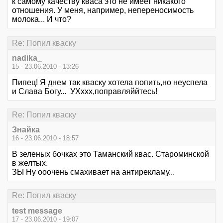
к самому качеству кваса это не имеет никакого
отношения. У меня, например, непереносимость
молока... И что?
Re: Попил кваску
nadika_
15 - 23.06.2010 - 13:26
Пипец! Я днем так кваску хотела попить,но неуспела
и Слава Богу... УХххх,поправляййтесь!
Re: Попил кваску
Знайка
16 - 23.06.2010 - 18:57
В зеленых бочках это Таманский квас. Староминской
в желтых.
ЗЫ Ну ооочень смахивает на антирекламу...
Re: Попил кваску
test message
17 - 23.06.2010 - 19:07