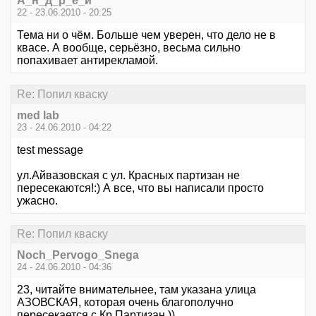
А_н_д_р_е_й
22 - 23.06.2010 - 20:25
Тема ни о чём. Больше чем уверен, что дело не в
квасе. А вообще, серьёзно, весьма сильно
попахивает антирекламой.
Re: Попил кваску
med lab
23 - 24.06.2010 - 04:22
test message
ул.Айвазовская с ул. Красных партизан не
пересекаются!:) А все, что вы написали просто
ужасно.
Re: Попил кваску
Noch_Pervogo_Snega
24 - 24.06.2010 - 04:36
23, читайте внимательнее, там указана улица
АЗОВСКАЯ, которая очень благополучно
пересекается с Кр.Партизан ))