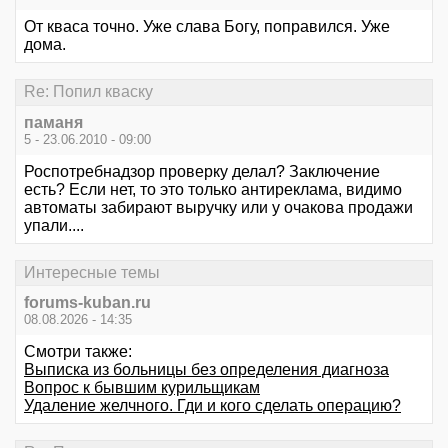
От кваса точно. Уже слава Богу, поправился. Уже
дома.
Re: Попил кваску
паманя
5 - 23.06.2010 - 09:00
Роспотребнадзор проверку делал? Заключение
есть? Если нет, то это только антиреклама, видимо
автоматы забирают выручку или у очакова продажи
упали....
Интересные темы
forums-kuban.ru
08.08.2026 - 14:35
Смотри также:
Выписка из больницы без определения диагноза
Вопрос к бывшим курильщикам
Удаление желчного. Гди и кого сделать операцию?