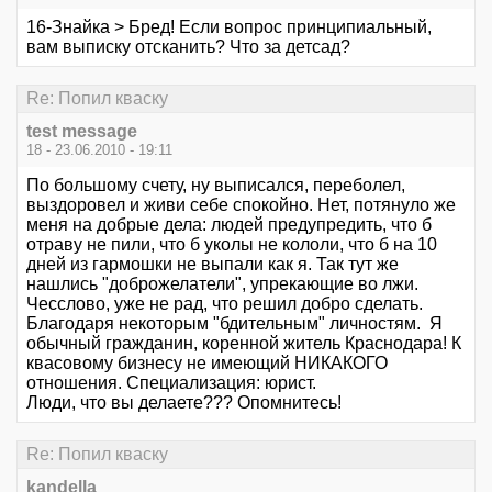
16-Знайка > Бред! Если вопрос принципиальный,
вам выписку отсканить? Что за детсад?
Re: Попил кваску
test message
18 - 23.06.2010 - 19:11
По большому счету, ну выписался, переболел,
выздоровел и живи себе спокойно. Нет, потянуло же
меня на добрые дела: людей предупредить, что б
отраву не пили, что б уколы не кололи, что б на 10
дней из гармошки не выпали как я. Так тут же
нашлись "доброжелатели", упрекающие во лжи.
Чесслово, уже не рад, что решил добро сделать.
Благодаря некоторым "бдительным" личностям. Я
обычный гражданин, коренной житель Краснодара! К
квасовому бизнесу не имеющий НИКАКОГО
отношения. Специализация: юрист.
Люди, что вы делаете??? Опомнитесь!
Re: Попил кваску
kandella