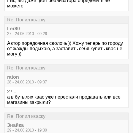
ГЫ:, вы даже цвет реализатора определить не
можете!
Re: Попил кваску
Ler80
27 - 24.06.2010 - 09:26
Автор порядочная сволочь )) Хожу теперь по городу,
от жажды подыхаю, а заставить себя купить квас не
могу ))
Re: Попил кваску
raton
28 - 24.06.2010 - 09:37
27...
а в бутылях квас уже перестали продавать или все
магазины закрыли?
Re: Попил кваску
Знайка
29 - 24.06.2010 - 19:30