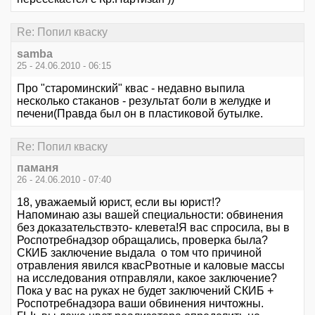
Re: Попил кваску
samba
25 - 24.06.2010 - 06:15
Про "староминский" квас - недавно выпила
несколько стаканов - результат боли в желудке и
печени(Правда был он в пластиковой бутылке.
Re: Попил кваску
паманя
26 - 24.06.2010 - 07:40
18, уважаемый юрист, если вы юрист!?
Напоминаю азы вашей специальности: обвинения
без доказательствэто- клевета!Я вас спросила, вы в
Роспотребнадзор обращались, проверка была?
СКИБ заключение выдала о том что причиной
отравления явился квасРвотные и каловые массы
на исследования отправляли, какое заключение?
Пока у вас на руках не будет заключений СКИБ +
Роспотребнадзора ваши обвинения ничтожны.