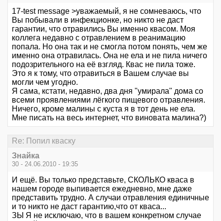
17-test message >уважаемый, я не сомневаюсь, что
Вы побывали в инфекционке, но никто не даст
гарантии, что отравились Вы именно квасом. Моя
коллега недавно с отравлением в реанимацию
попала. Но она так и не смогла потом понять, чем же
именно она отравилась. Она не ела и не пила ничего
подозрительного на её взгляд. Квас не пила тоже.
Это я к тому, что отравиться в Вашем случае вы
могли чем угодно.
Я сама, кстати, недавно, два дня "умирала" дома со
всеми проявлениями лёгкого пищевого отравления.
Ничего, кроме малины с куста я в тот день не ела.
Мне писать на весь интернет, что виновата малина?)
Re: Попил кваску
Знайка
30 - 24.06.2010 - 19:35
И ещё. Вы только представьте, СКОЛЬКО кваса в
нашем городе выпивается ежедневно, мне даже
представить трудно. А случаи отравления единичные
и то никто не даст гарантию,что от кваса...
ЗЫ Я не исключаю, что в вашем конкретном случае