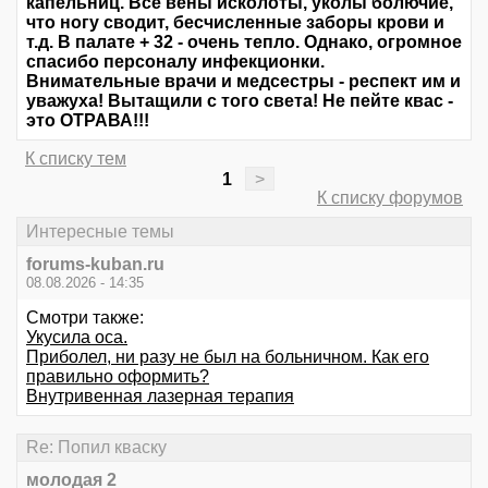
капельниц. Все вены исколоты, уколы болючие,
что ногу сводит, бесчисленные заборы крови и
т.д. В палате + 32 - очень тепло. Однако, огромное
спасибо персоналу инфекционки.
Внимательные врачи и медсестры - респект им и
уважуха! Вытащили с того света! Не пейте квас -
это ОТРАВА!!!
К списку тем
1
>
К списку форумов
Интересные темы
forums-kuban.ru
08.08.2026 - 14:35
Смотри также:
Укусила оса.
Приболел, ни разу не был на больничном. Как его
правильно оформить?
Внутривенная лазерная терапия
Re: Попил кваску
молодая 2