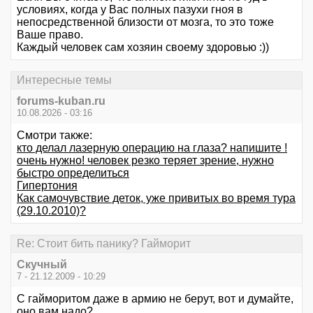
условиях, когда у Вас полных пазухи гноя в
непосредственной близости от мозга, то это тоже
Ваше право.
Каждый человек сам хозяин своему здоровью :))
Интересные темы
forums-kuban.ru
10.08.2026 - 03:16
Смотри также:
кто делал лазерную операцию на глаза? напишите !
очень нужно! человек резко теряет зрение, нужно
быстро определиться
Гипертония
Как самочувствие деток, уже привитых во время тура
(29.10.2010)?
Re: Стоит бить панику? Гайморит
Скучный
7 - 21.12.2009 - 10:29
С гайморитом даже в армию не берут, вот и думайте,
оно вам надо?