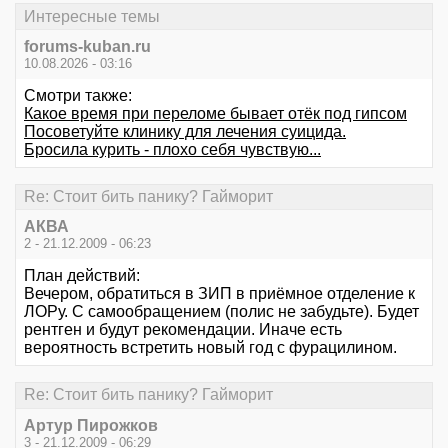
Интересные темы
forums-kuban.ru
10.08.2026 - 03:16
Смотри также:
Какое время при переломе бывает отёк под гипсом
Посоветуйте клинику для лечения суицида.
Бросила курить - плохо себя чувствую...
Re: Стоит бить панику? Гайморит
АКВА
2 - 21.12.2009 - 06:23
План действий:
Вечером, обратиться в ЗИП в приёмное отделение к
ЛОРу. С самообращением (полис не забудьте). Будет
рентген и будут рекомендации. Иначе есть
вероятность встретить новый год с фурацилином.
Re: Стоит бить панику? Гайморит
Артур Пирожков
3 - 21.12.2009 - 06:29