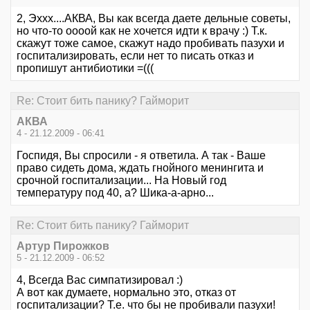
2, Эххх....АКВА, Вы как всегда даете дельные советы,
но что-то оооой как не хочется идти к врачу :) Т.к.
скажут тоже самое, скажут надо пробивать пазухи и
госпитализировать, если нет то писать отказ и
пропишут антибиотики =(((
Re: Стоит бить панику? Гайморит
АКВА
4 - 21.12.2009 - 06:41
Госпидя, Вы спросили - я ответила. А так - Ваше
право сидеть дома, ждать гнойного менингита и
срочной госпитализации... На Новый год
температуру под 40, а? Шика-а-арно...
Re: Стоит бить панику? Гайморит
Артур Пирожков
5 - 21.12.2009 - 06:52
4, Всегда Вас симпатизировал :)
А вот как думаете, нормально это, отказ от
госпитализации? Т.е. что бы не пробивали пазухи!