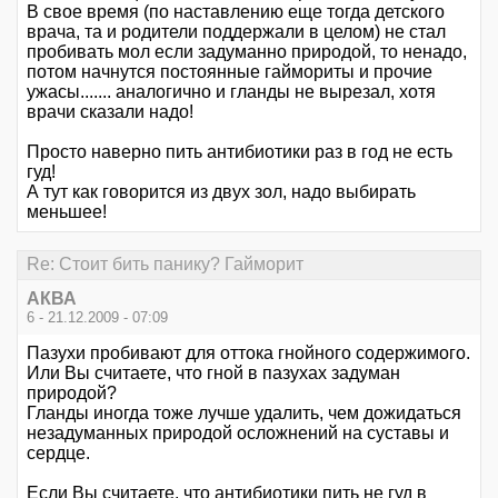
В свое время (по наставлению еще тогда детского
врача, та и родители поддержали в целом) не стал
пробивать мол если задуманно природой, то ненадо,
потом начнутся постоянные гаймориты и прочие
ужасы....... аналогично и гланды не вырезал, хотя
врачи сказали надо!
Просто наверно пить антибиотики раз в год не есть
гуд!
А тут как говорится из двух зол, надо выбирать
меньшее!
Re: Стоит бить панику? Гайморит
АКВА
6 - 21.12.2009 - 07:09
Пазухи пробивают для оттока гнойного содержимого.
Или Вы считаете, что гной в пазухах задуман
природой?
Гланды иногда тоже лучше удалить, чем дожидаться
незадуманных природой осложнений на суставы и
сердце.
Если Вы считаете, что антибиотики пить не гуд в