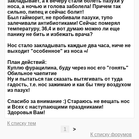
закладывает, а к вечеру стали болеть пазухи у
носа, а ночью и голова заболела! Причем так
сильно, пипец и сейчас болит!
Был гайморит, не пробивали пазухи, тупо
залечивали антибиотиками! Сейчас померял
температуру, 36,4 и вот думаю можно ли еще
панику не бить и избежать врача?
Нос стало закладывать каждые два часа, ниче не
выходит "особенное" из носа =/
План действий:
Куплю фурацилина, буду через нос его "гонять"
Обильное чаепитие
Ну и пытаться так сказать вытягивать от туда
гадость, т.е. нос зажимаю и как бы тяну воздухом
из пазух!
Спасибо за внимание :) Стараюсь не вещать нос
и Всех с наступающими праздниками!
Здоровья Вам!
К списку тем
1
>
К списку форумов