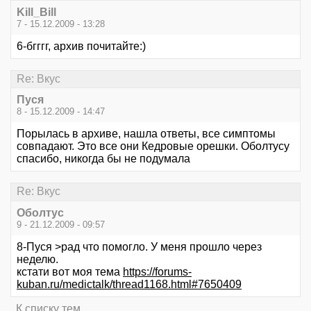
Kill_Bill
7 - 15.12.2009 - 13:28
6-бгггг, архив почитайте:)
Re: Вкус
Пуся
8 - 15.12.2009 - 14:47
Порылась в архиве, нашла ответы, все симптомы
совпадают. Это все они Кедровые орешки. Оболтусу
спасибо, никогда бы не подумала
Re: Вкус
Оболтус
9 - 21.12.2009 - 09:57
8-Пуся >рад что помогло. У меня прошло через
неделю.
кстати вот моя тема
https://forums-
kuban.ru/medictalk/thread1168.html#7650409
К списку тем