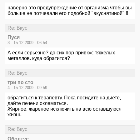
наверно это предупреждение от организма чтобы вы
больше не потчевали его подобной "вкуснятиной"!!!
Re: Вкус
Пуся
3 - 15.12.2009 - 06:54
А если серьезно? до сих пор привкус тяжелых
металлов. куда обратится?
Re: Вкус
три по сто
4 - 15.12.2009 - 09:59
обратиться к терапевту. Пока посидите на диете,
дайте печени оклематься.
Жирное, жареное исключить на всю оставшуюся
жизнь.
Re: Вкус
Оболтус