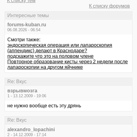
К списку тем
К списку форумов
Интересные темы
forums-kuban.ru
06.08.2026 - 06:54
Смотри также:
эндоскопическая операция или лапароскопия
(аппендикс) делают в Краснодаре?
подскажите что это на половом члене
Повторное образование кисты через 2 недели после
лапароскопии на другом яйчнике
Re: Вкус
взрывмозга
1 - 13.12.2009 - 19:06
не нужно вообще есть эту дрянь
Re: Вкус
alexandro_lopachini
2 - 14.12.2009 - 17:14