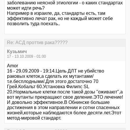
заболеванию неясной этиологии - о каких стандартах
может идти речь?
Например в израиле, да, стандарты есть, там
эффективно лечат рак, но не каждый может себе
позволить туда поехать..
Re: АСД проттив рака?????
Кузьмич
17 - 13.10.2009 - 01:00
Amor
16 - 29.09.2009 - 19:14.Цель ДЛТ не убийство
раковых клеток,а сделать их мутантами/
т.е.бесплодными/.Для этого достаточно 70
Грей.Кобальт 60.Установка Филипс SL
20.Нормальные клетки после такой дозы "оживают",а
вот мутанты прекращают свое деление.ЭТО лечение!
И довольно эффективное.В Обнинске большие
достижения в этом направлении и сотни спасенных
жизней,которые наблюдаются более десяти лет.Этот
метод-мировой стандарт.