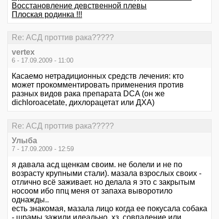
Восстановление девственной плевы
Плоская родинка !!!
Re: АСД проттив рака?????
vertex
6 - 17.09.2009 - 11:00
Касаемо нетрадиционных средств лечения: кто
может прокомментировать применения против
разных видов рака препарата DCA (он же
dichloroacetate, дихлорацетат или ДХА)
Re: АСД проттив рака?????
Улыба
7 - 17.09.2009 - 12:59
я давала асд щенкам своим. не болели и не по
возрасту крупными стали). мазала взрослых своих -
отлично всё заживает. но делала я это с закрытым
носоом ибо ппц меня от запаха выворотило
однажды..
есть знакомая, мазала лицо когда ее покусала собака
- шрамы зажили идеально. хз. совпадение или