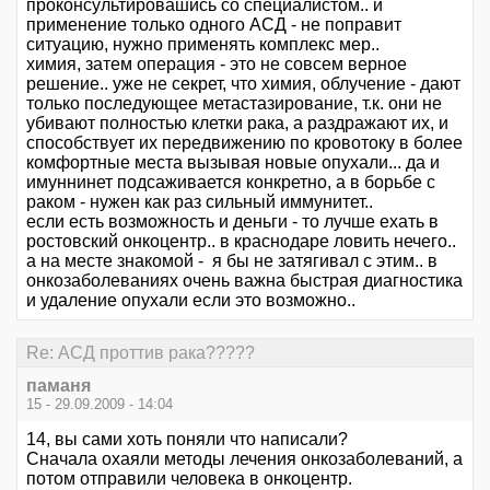
проконсультировашись со специалистом.. и
применение только одного АСД - не поправит
ситуацию, нужно применять комплекс мер..
химия, затем операция - это не совсем верное
решение.. уже не секрет, что химия, облучение - дают
только последующее метастазирование, т.к. они не
убивают полностью клетки рака, а раздражают их, и
способствует их передвижению по кровотоку в более
комфортные места вызывая новые опухали... да и
имуннинет подсаживается конкретно, а в борьбе с
раком - нужен как раз сильный иммунитет..
если есть возможность и деньги - то лучше ехать в
ростовский онкоцентр.. в краснодаре ловить нечего..
а на месте знакомой - я бы не затягивал с этим.. в
онкозаболеваниях очень важна быстрая диагностика
и удаление опухали если это возможно..
Re: АСД проттив рака?????
паманя
15 - 29.09.2009 - 14:04
14, вы сами хоть поняли что написали?
Сначала охаяли методы лечения онкозаболеваний, а
потом отправили человека в онкоцентр.