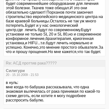
будет современнейшее оборудование для лечения
этой болезни. Ткачев тоже обещал.И это они
обязательно сделают! Порханов почти закончил
строительство европейского медицинского центра на
базе краевой больницы.Осталось не так уж много
потерпеть.Будет и у нас онкологический
центр,где лечить будут по современному.Будут
установки не только SL 20 и SL 80,но и современное
конформное лечение,брахитерапия, криогенная
установка,и HIFU...т.е.будут лечить нормально и
успешно. Конечно,это мнение простого обывателя.За
что и прошу прощения.Но мне кажется,что так будет.
Re: АСД проттив рака?????
Силигури
20 - 15.10.2009 - 21:53
в нуль:
мне когда-то бабушка рассказывала, что одна
знакомая вылечилась от рака принимая по какой-то
схеме деготь, если хотите я могу подробнее
расспросить бабулю.