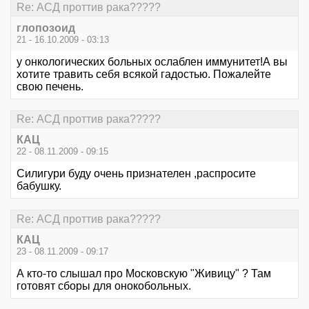
Re: АСД проттив рака?????
глопозоид
21 - 16.10.2009 - 03:13
у онкологических больных ослаблен иммунитет!А вы
хотите травить себя всякой гадостью. Пожалейте
свою печень.
Re: АСД проттив рака?????
КАЦ
22 - 08.11.2009 - 09:15
Силигури буду очень признателен ,распросите
бабушку.
Re: АСД проттив рака?????
КАЦ
23 - 08.11.2009 - 09:17
А кто-то слышал про Московскую "Живицу" ? Там
готовят сборы для онокобольных.