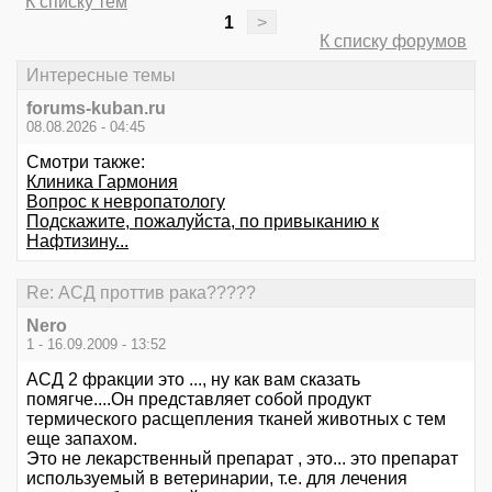
К списку тем
1
>
К списку форумов
Интересные темы
forums-kuban.ru
08.08.2026 - 04:45
Смотри также:
Клиника Гармония
Вопрос к невропатологу
Подскажите, пожалуйста, по привыканию к
Нафтизину...
Re: АСД проттив рака?????
Nero
1 - 16.09.2009 - 13:52
АСД 2 фракции это ..., ну как вам сказать
помягче....Он представляет собой продукт
термического расщепления тканей животных с тем
еще запахом.
Это не лекарственный препарат , это... это препарат
используемый в ветеринарии, т.е. для лечения