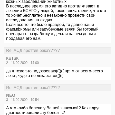
кожных заболеваний животных.
В последнее время его активно проталкивают в
лечении ВСЕГО у людей, такое впечатление, что кто-
то хочет бесплатно и незаконно провести свои
исследования на людях.
Если все то что было правдой, то давно наши
фармфирмы или зарубежные взяли бы готовый
препарат в разработку и делали на нем деньги
продавая его нам.
Re: АСД проттив рака?????
КоТиК
2 - 16.09.2009 - 14:00
да я тоже это подозреваю(((((( прям от всего-всего
лечит, чудо а не лекарство(((((
Re: АСД проттив рака?????
NEO
3 - 16.09.2009 - 19:54
А что -либо болело у Вашей знакомой? Как вдруг
диагностировали эту болезнь?