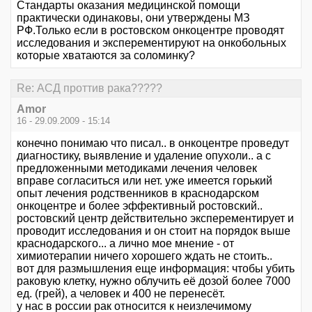
Стандарты оказания медицинской помощи
практически одинаковы, они утверждены МЗ
РФ.Только если в ростовском онкоцентре проводят
исследования и эксперементируют на онкобольных
которые хватаются за соломинку?
Re: АСД проттив рака?????
Amor
16 - 29.09.2009 - 15:14
конечно понимаю что писал.. в онкоцентре проведут
диагностику, выявление и удаление опухоли.. а с
предложенными методиками лечения человек
вправе согласиться или нет. уже имеется горький
опыт лечения родственников в краснодарском
онкоцентре и более эффективный ростовский..
ростовский центр действительно эксперементирует и
проводит исследования и он стоит на порядок выше
краснодарского... а лично мое мнение - от
химиотерапии ничего хорошего ждать не стоить..
вот для размышления еще информация: чтобы убить
раковую клетку, нужно облучить её дозой более 7000
ед. (грей), а человек и 400 не перенесёт.
у нас в россии рак относится к неизлечимому