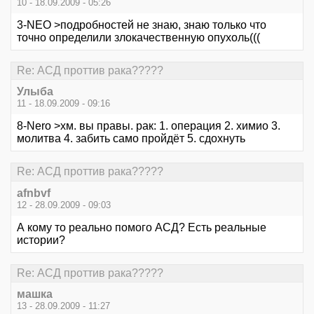
10 - 18.09.2009 - 05:26
3-NEO >подробностей не знаю, знаю только что
точно определили злокачественную опухоль(((
Re: АСД проттив рака?????
Улыба
11 - 18.09.2009 - 09:16
8-Nero >хм. вы правы. рак: 1. операция 2. химио 3.
молитва 4. забить само пройдёт 5. сдохнуть
Re: АСД проттив рака?????
afnbvf
12 - 28.09.2009 - 09:03
А кому то реально помого АСД? Есть реальные
истории?
Re: АСД проттив рака?????
машка
13 - 28.09.2009 - 11:27