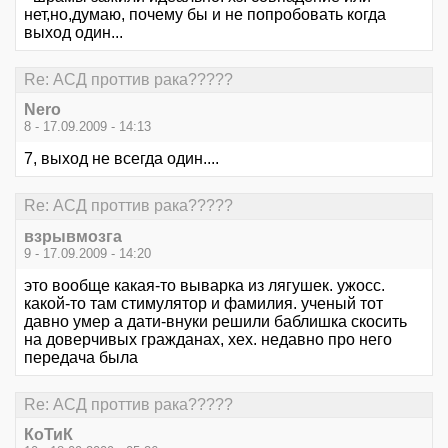
нет,но,думаю, почему бы и не попробовать когда
выход один...
Re: АСД проттив рака?????
Nero
8 - 17.09.2009 - 14:13
7, выход не всегда один....
Re: АСД проттив рака?????
взрывмозга
9 - 17.09.2009 - 14:20
это вообще какая-то выварка из лягушек. ужосс.
какой-то там стимулятор и фамилия. ученый тот
давно умер а дати-внуки решили баблишка скосить
на доверчивых гражданах, хех. недавно про него
передача была
Re: АСД проттив рака?????
КоТиК