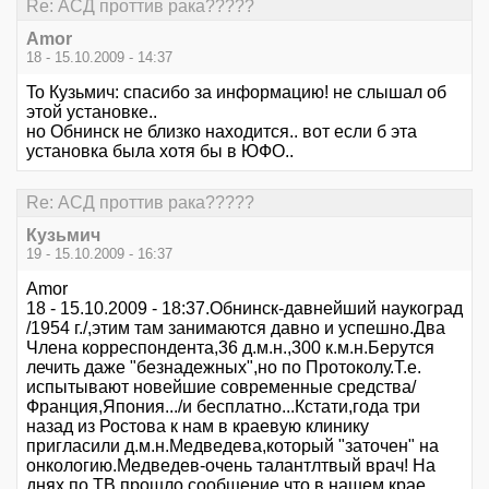
Re: АСД проттив рака?????
Amor
18 - 15.10.2009 - 14:37
To Кузьмич: спасибо за информацию! не слышал об
этой установке..
но Обнинск не близко находится.. вот если б эта
установка была хотя бы в ЮФО..
Re: АСД проттив рака?????
Кузьмич
19 - 15.10.2009 - 16:37
Amor
18 - 15.10.2009 - 18:37.Обнинск-давнейший наукоград
/1954 г./,этим там занимаются давно и успешно.Два
Члена корреспондента,36 д.м.н.,300 к.м.н.Берутся
лечить даже "безнадежных",но по Протоколу.Т.е.
испытывают новейшие современные средства/
Франция,Япония.../и бесплатно...Кстати,года три
назад из Ростова к нам в краевую клинику
пригласили д.м.н.Медведева,который "заточен" на
онкологию.Медведев-очень талантлтвый врач! На
днях по ТВ прошло сообщение,что в нашем крае