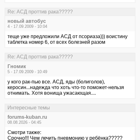
Re: АСД проттив рака?????
новый автобус
4 - 17.09.2009 - 10:04
теще уже предложили АСД от псориаза))) воистину
таблетка номер 6, от всех болезней разом
Re: АСД проттив рака?????
Гномик
5 - 17.09.2009 - 10:49
у кого рак-пью все. АСД, яды (болиголов),
керосин...надежда что хоть что-то поможет-нельзя
отнимать. Хотя вонища ужасающая....
Интересные темы
forums-kuban.ru
08.08.2026 - 04:45
Смотри также:
Срочно!!! Чем лечить пневмонию у ребёнка?????