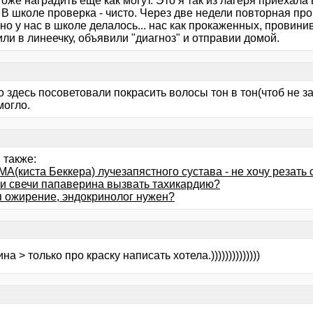
оже наградить еще как могут. Это я так из лагеря приехала 
. В школе проверка - чисто. Через две недели повторная пров
но у нас в школе делалось... нас как прокаженных, провин
ли в линеечку, объявили "диагноз" и отправии домой.
о здесь посоветовали покрасить волосы тон в тон(чтоб не 
могло.
 также:
(киста Беккера) лучезапястного сустава - не хочу резать 
ли свечи папаверина вызвать тахикардию?
я ожирение, эндокринолог нужен?
ина > только про краску написать хотела.))))))))))))))