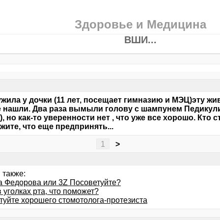
Здоровье и Медицина
ВШИ...
жила у дочки (11 лет, посещает гимназию и МЭЦ)эту жи
е нашли. Два раза вымыли голову с шампунем Педикул
), но как-то уверенности нет , что уже все хорошо. Кто
жите, что еще предпринять...
1
>
 также:
а Федорова или 3Z Посоветуйте?
 уголках рта, что поможет?
туйте хорошего стомотолога-протезиста