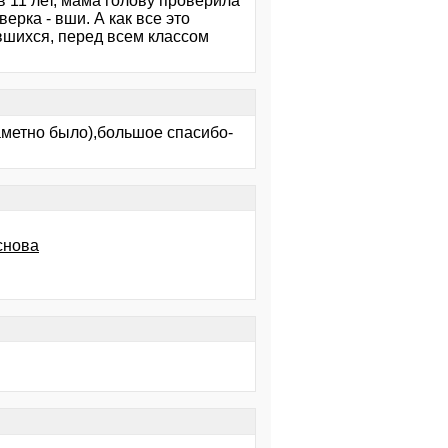
в 11 лет, мама голову проверила
ерка - вши. А как все это
ившихся, перед всем классом
заметно было),большое спасибо-
снова