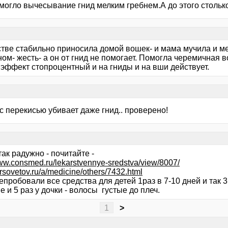
могло вычесывание гнид мелким гребнем.А до этого столько
тстве стабильно приносила домой вошек- и мама мучила и м
ом- жесть- а он от гнид не помогает. Помогла черемичная в
 эффект стопроцентный и на гниды и на вши действует.
с перекисью убивает даже гнид.. проверено!
так радужно - почитайте -
www.consmed.ru/lekarstvennye-sredstva/view/8007/
irsovetov.ru/a/medicine/others/7432.html
пробовали все средства для детей 1раз в 7-10 дней и так 
е и 5 раз у дочки - волосы густые до плеч.
1
>