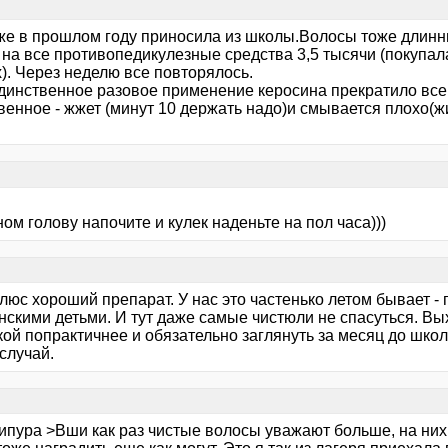
же в прошлом году приносила из школы.Волосы тоже длинны
на все противопедикулезные средства 3,5 тысячи (покупала
). Через неделю все повторялось.
динственное разовое применение керосина прекратило все 
венное - жжет (минут 10 держать надо)и смывается плохо(
ом голову напочите и кулек наденьте на пол часа)))
юс хороший препарат. У нас это частенько летом бывает - 
скими детьми. И тут даже самые чистюли не спасуться. Вых
кой попрактичнее и обязательно заглянуть за месяц до шко
случай.
ипура >Вши как раз чистые волосы уважают больше, на них