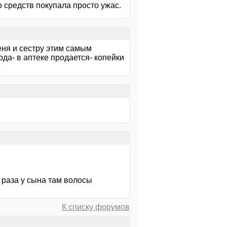
 средств покупала просто ужас.
еня и сестру этим самым
ода- в аптеке продается- копейки
3 раза у сына там волосы
К списку форумов