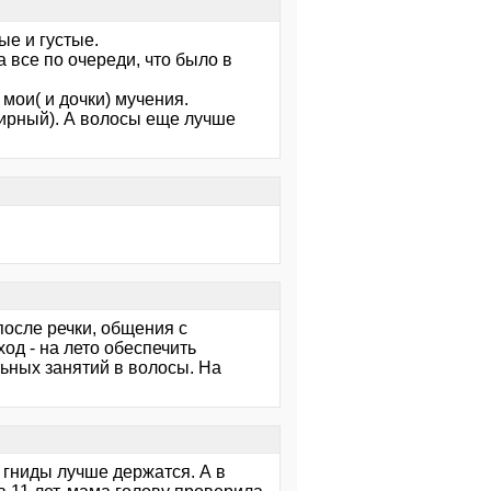
е и густые.
 все по очереди, что было в
мои( и дочки) мучения.
жирный). А волосы еще лучше
после речки, общения с
од - на лето обеспечить
льных занятий в волосы. На
 гниды лучше держатся. А в