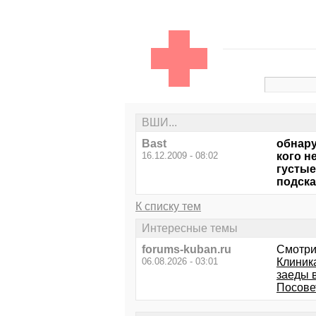
ВШИ...
Bast
обнару
16.12.2009 - 08:02
кого н
густые
подска
К списку тем
Интересные темы
forums-kuban.ru
Смотри
06.08.2026 - 03:01
Клиник
заеды в
Посове