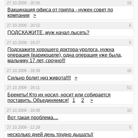
27.10.2009 - 20:56
18
Вакцинация офиса от гриппа - нужен совет по
компании
>
27.10.2009 - 20:52
6
ПОДСКАЖИТЕ, муж начал лысеть?
27.10.2009 - 19:27
5
Подскажите хорошего доктора-уролога, нужна
операция (варикоцеле), одна операция уже была,
мальчику 17 лет, срочно!!!
27.10.2009 - 18:38
16
Сильно болит низ живота!!!!
>
27.10.2009 - 18:11
51
Брекеты! Кто их носил, носит или собирается
поставить. Объединяемся!
1
2
>
27.10.2009 - 18:08
10
Вот такая проблема....
27.10.2009 - 12:29
5
несколько дней день трудно дышать!(