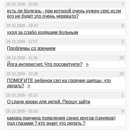
28.10.2009 - 20:08
7
есть ли болезнь - при которой очень нужен секс,если
его не будет это очень черевато?
28.10.2009 - 19:43
4
уход за слабо ходящим больным
28.10.2009 - 12:57
3
Проблемы со зрением
28.10.2009 - 11:06
24
Йога интересует. Что посоветуете?
>
28.10.2009 - 10:38
23
ПОМОГИТЕ ребенок сел на горячие щипцы, что
делать?
>
28.10.2009 - 05:25
1
О сдаче крови для детей. Прошу зайти
28.10.2009 - 05:03
9
какова причина появления синих кругов (синяков)
под глазами ? кто знает что делать ?