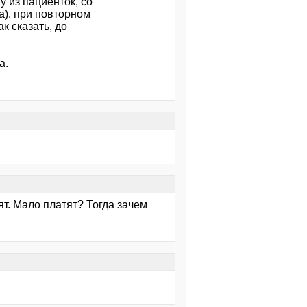
у из пациенток, со
а), при повторном
к сказать, до
а.
ят. Мало платят? Тогда зачем