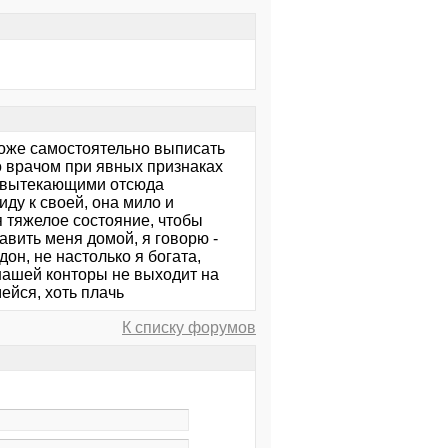
 тоже самостоятельно выписать
о врачом при явных признаках
 вытекающими отсюда
иду к своей, она мило и
я тяжелое состояние, чтобы
авить меня домой, я говорю -
он, не настолько я богата,
 нашей конторы не выходит на
мейся, хоть плачь
К списку форумов