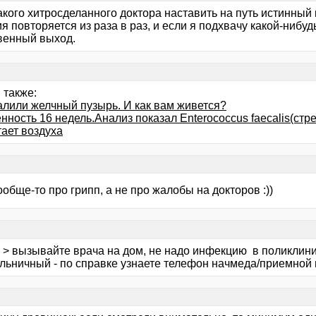
акого хитросделанного доктора наставить на путь истинный
я повторяется из раза в раз, и если я подхвачу какой-нибу
венный выход.
 также:
алили желчный пузырь. И как вам живется?
ность 16 недель.Анализ показал Enterococcus faecalis(стре
тает воздуха
обще-то про грипп, а не про жалобы на докторов :))
> вызывайте врача на дом, не надо инфекцию в поликлинику
ольничный - по справке узнаете телефон начмеда/приемной 