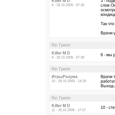
Killer M D
3 - под
8 - 28.10.2009 - 07:36
слов О
осмотре
кондици
Так что
Врачи-у
Re: Грипп
Killer M D
6 - мы 
9 - 28.10.2009 - 07:38
Re: Грипп
ИгрыРазума
Врачи т
10 - 28.10.2009 - 14:29
работат
Выход-
Re: Грипп
Killer M D
10 - ст
11 - 28.10.2009 - 17:57