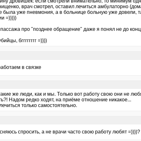
кину дровишек: если смотрели внимательно, то минимум одн
нищенко, врач смотрел, оставил лечиться амбулаторно (дом
 была уже пневмония, а в больнице больную уже довели, та
и =)))))
 пассажа про "позднее обращение" даже я понял не до конц
бийцы, бгггггггг =))))
работаем в связке
акие же люди, как и мы. Только вот работу свою они не люб
ь?! Надом редко ходят, на приёме отношение никакое...
лечиться только самостоятельно.
есняюсь спросить, а не врачи часто свою работу любят =))))?