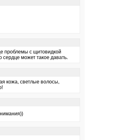
Еще проблемы с щитовидкой
о сердце может такое давать.
ная кожа, светлые волосы,
о!
внимания))