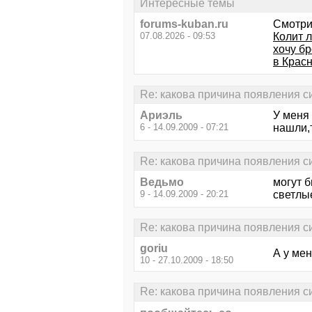
Интересные темы
forums-kuban.ru
Смотри
07.08.2026 - 09:53
Колит л
хочу бр
в Крас
Re: какова причина появления син
Ариэль
У меня
6 - 14.09.2009 - 07:21
нашли,т
Re: какова причина появления син
Ведьмо
могут б
9 - 14.09.2009 - 20:21
светлые
Re: какова причина появления син
goriu
А у ме
10 - 27.10.2009 - 18:50
Re: какова причина появления син