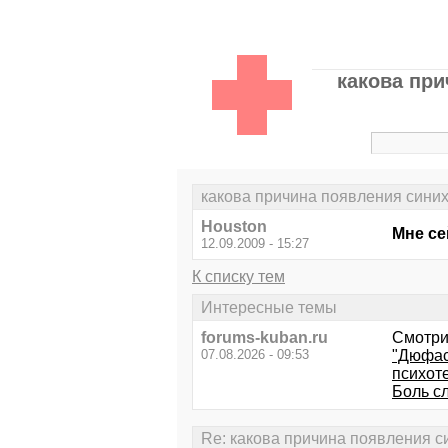
какова при
какова причина появления синих к
Houston
Мне се
12.09.2009 - 15:27
К списку тем
Интересные темы
forums-kuban.ru
Смотри
07.08.2026 - 09:53
"Дюфаст
психот
Боль сл
Re: какова причина появления син