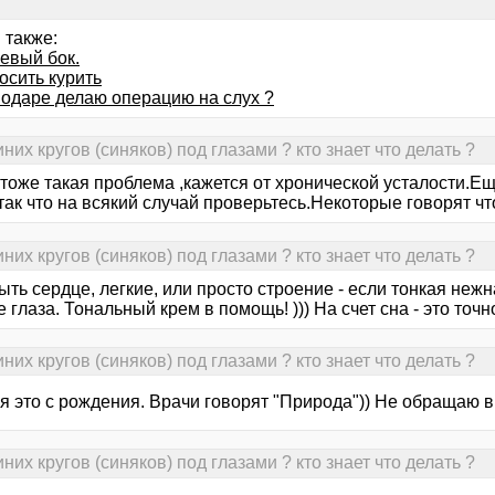
 также:
евый бок.
осить курить
нодаре делаю операцию на слух ?
их кругов (синяков) под глазами ? кто знает что делать ?
 тоже такая проблема ,кажется от хронической усталости.
ак что на всякий случай проверьтесь.Некоторые говорят чт
их кругов (синяков) под глазами ? кто знает что делать ?
ыть сердце, легкие, или просто строение - если тонкая неж
 глаза. Тональный крем в помощь! ))) На счет сна - это точн
их кругов (синяков) под глазами ? кто знает что делать ?
ня это с рождения. Врачи говорят "Природа")) Не обращаю 
их кругов (синяков) под глазами ? кто знает что делать ?