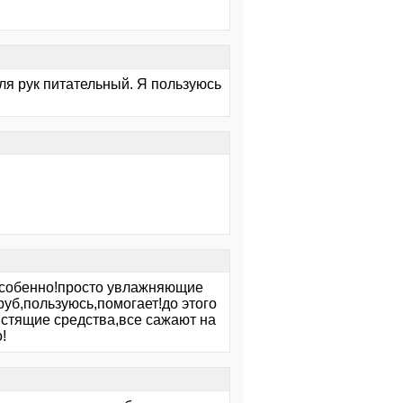
ля рук питательный. Я пользуюсь
 особенно!просто увлажняющие
руб,пользуюсь,помогает!до этого
истящие средства,все сажают на
!