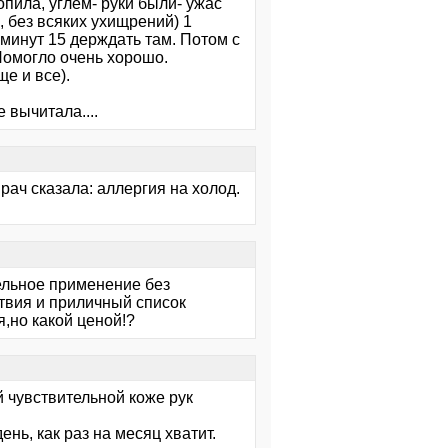
опила, углем- руки были- ужас
 без всяких ухищрений) 1
 минут 15 держдать там. Потом с
 Помогло очень хорошо.
е и все).
 вычитала....
врач сказала: аллергия на холод.
ельное применение без
твия и приличный список
,но какой ценой!?
й чувствительной коже рук
нь, как раз на месяц хватит.