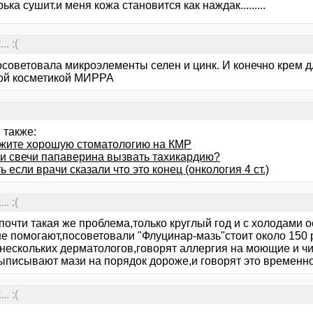
ька сушит.и меня кожа становится как наждак.........
. :(
осоветовала микроэлементы селен и цинк. И конечно крем д
ой косметикой МИРРА
 также:
жите хорошую стоматологию на КМР
ли свечи папаверина вызвать тахикардию?
ь если врачи сказали что это конец (онкология 4 ст.)
. :(
 почти такая же проблема,только круглый год и с холодами
не помогают,посоветовали "Флуцинар-мазь"стоит около 150 
 нескольких дерматологов,говорят аллергия на моющие и ч
выписывают мази на порядок дороже,и говорят это временно
. :(