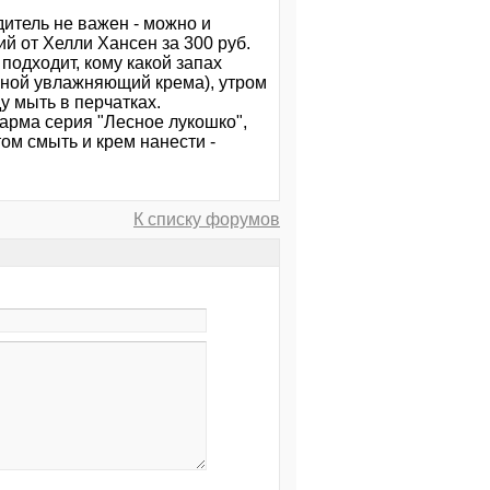
итель не важен - можно и
й от Хелли Хансен за 300 руб.
 подходит, кому какой запах
евной увлажняющий крема), утром
у мыть в перчатках.
Фарма серия "Лесное лукошко",
ом смыть и крем нанести -
К списку форумов