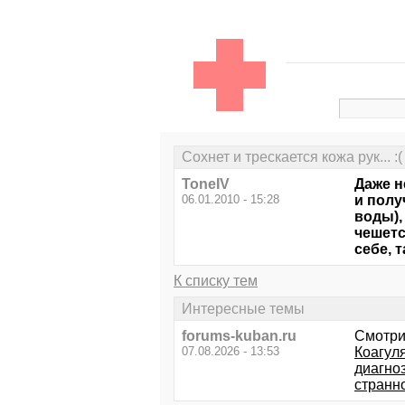
Сохнет и трескается кожа рук... :(
ToneIV
Даже н
06.01.2010 - 15:28
и полу
воды),
чешетс
себе, 
К списку тем
Интересные темы
forums-kuban.ru
Смотри
07.08.2026 - 13:53
Коагул
диагно
странно