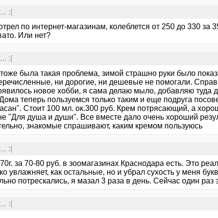
. :(
трел по интернет-магазинам, колеблется от 250 до 330 за 35
ато. Или нет?
. :(
 тоже была такая проблема, зимой страшно руки было показ
речисленные, ни дорогие, ни дешевые не помогали. Справи
оявилось новое хобби, я сама делаю мыло, добавляю туда 
Дома теперь пользуемся только таким и еще подруга посове
асан". Стоит 100 мл. ок.300 руб. Крем потрясающий, а хор
е "Для душа и души". Все вместе дало очень хороший резул
тельно, знакомые спрашивают, каким кремом пользуюсь
. :(
70г. за 70-80 руб. в зоомагазинах Краснодара есть. Это р
ко увлажняет, как остальные, но и убрал сухость у меня бук
льно потрескались, я мазал 3 раза в день. Сейчас один раз 
. :(