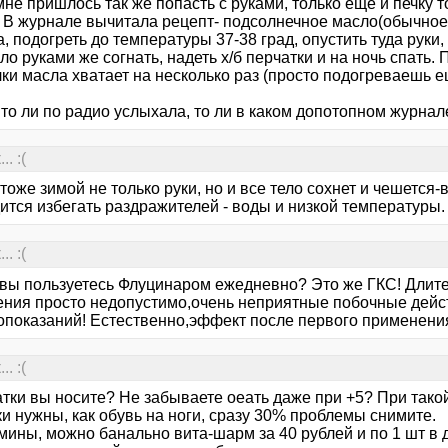
мне пришлось так же попасть с руками, только еще и печку т
. В журнале вычитала рецепт- подсолнечное масло(обычное,
, подогреть до температуры 37-38 град, опустить туда руки,
ло руками же согнать, надеть х/б перчатки и на ночь спать.
ки масла хватает на несколько раз (просто подогреваешь ещ
то ли по радио услыхала, то ли в каком допотопном журнале
. :(
тоже зимой не только руки, но и все тело сохнет и чешется-
ится избегать раздражителей - воды и низкой температуры.
. :(
,вы пользуетесь Флуцинаром ежедневно? Это же ГКС! Длит
ения просто недопустимо,очень неприятные побочные дейс
опоказаний! Естественно,эффект после первого применения
. :(
атки вы носите? Не забываете оеать даже при +5? При тако
и нужны, как обувь на ноги, сразу 30% проблемы снимите.
мины, можно банально вита-шарм за 40 рублей и по 1 шт в де