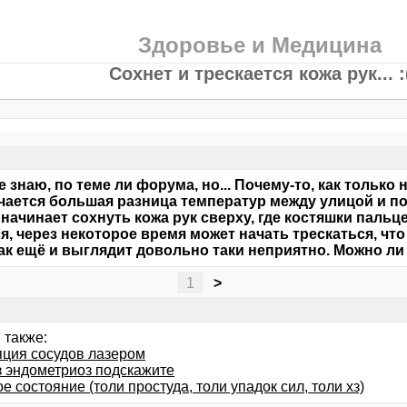
Здоровье и Медицина
Сохнет и трескается кожа рук... :
е знаю, по теме ли форума, но... Почему-то, как только
чается большая разница температур между улицой и п
 начинает сохнуть кожа рук сверху, где костяшки пальце
я, через некоторое время может начать трескаться, чт
так ещё и выглядит довольно таки неприятно. Можно ли 
1
>
 также:
яция сосудов лазером
з эндометриоз подскажите
е состояние (толи простуда, толи упадок сил, толи хз)