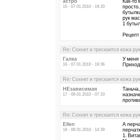
астро
Как-то 
15 - 07.01.2010 - 19:20
просто
бутылка
рук мас
1 бутыл
Рецепт 
Re: Сохнет и трескается кожа рук..
Галка
У меня 
16 - 07.01.2010 - 19:36
Приход
Re: Сохнет и трескается кожа рук..
НЕзависимая
Таньча
17 - 08.01.2010 - 07:33
назнач
против
Re: Сохнет и трескается кожа рук..
Ellen
А перч
18 - 08.01.2010 - 14:39
перчатк
1. Вита