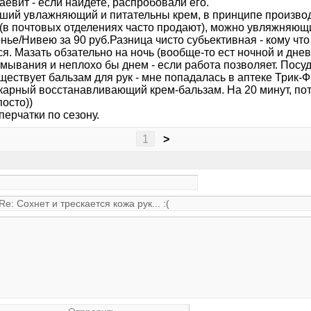
евит - если найдете, распробовали его.
оший увлажняющий и питательны крем, в принципе производ
 (в почтовых отделениях часто продают), можно увляжняющи
нье/Нивею за 90 руб.Разница чисто субьективная - кому что
ся. Мазать обзательно на ночь (вообще-то ест ночной и дн
мывания и неплохо бы днем - если работа позволяет. Посуд
ществует бальзам для рук - мне попадалась в аптеке Трик-
карный восстанавливающий крем-бальзам. На 20 минут, пот
посто))
 перчатки по сезону.
1
>