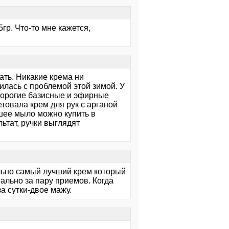
гр. Что-то мне кажется,
ать. Никакие крема ни
лась с проблемой этой зимой. У
дорогие базисные и эфирные
товала крем для рук с арганой
ошее мыло можно купить в
ьтат, ручки выглядят
еально самый лучший крем который
вально за пару приемов. Когда
за сутки-двое мажу.