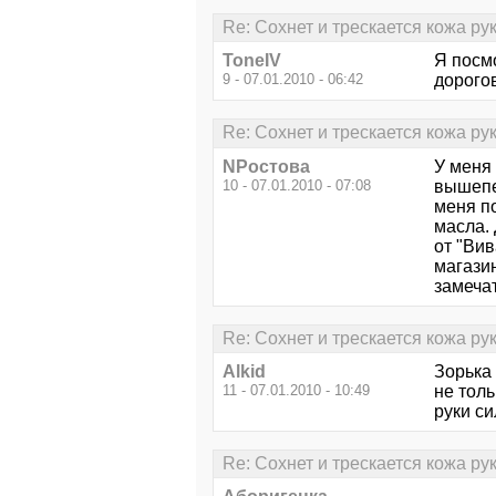
Re: Сохнет и трескается кожа рук..
ToneIV
Я посмо
9 - 07.01.2010 - 06:42
дорогов
Re: Сохнет и трескается кожа рук..
NРостова
У меня
10 - 07.01.2010 - 07:08
вышепе
меня п
масла. 
от "Вив
магазин
замеча
Re: Сохнет и трескается кожа рук..
Alkid
Зорька 
11 - 07.01.2010 - 10:49
не толь
руки си
Re: Сохнет и трескается кожа рук..