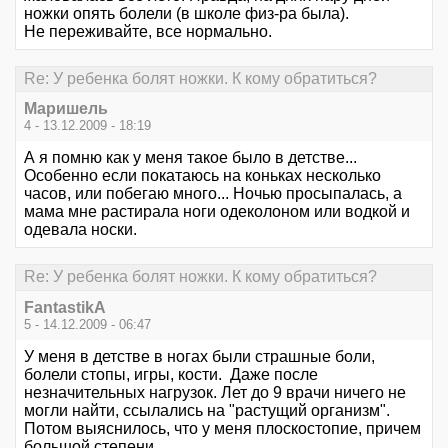
ножки опять болели (в школе физ-ра была).
Не переживайте, все нормально.
Re: У ребенка болят ножки. К кому обратиться?
Маришель
4 - 13.12.2009 - 18:19
А я помню как у меня такое было в детстве...
Особенно если покатаюсь на коньках несколько
часов, или побегаю много... Ночью просыпалась, а
мама мне растирала ноги одеколоном или водкой и
одевала носки.
Re: У ребенка болят ножки. К кому обратиться?
FantastikA
5 - 14.12.2009 - 06:47
У меня в детстве в ногах были страшные боли,
болели стопы, игры, кости. Даже после
незначительных нагрузок. Лет до 9 врачи ничего не
могли найти, ссылались на "растущий организм".
Потом выяснилось, что у меня плоскостопие, причем
большой степени.