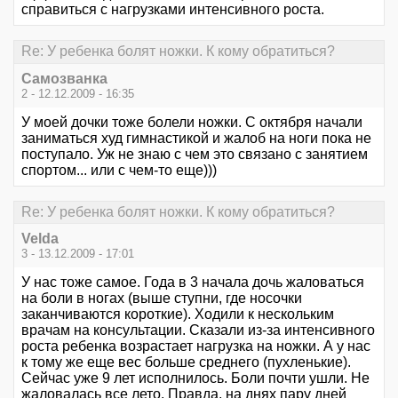
справиться с нагрузками интенсивного роста.
Re: У ребенка болят ножки. К кому обратиться?
Самозванка
2 - 12.12.2009 - 16:35
У моей дочки тоже болели ножки. С октября начали
заниматься худ гимнастикой и жалоб на ноги пока не
поступало. Уж не знаю с чем это связано с занятием
спортом... или с чем-то еще)))
Re: У ребенка болят ножки. К кому обратиться?
Velda
3 - 13.12.2009 - 17:01
У нас тоже самое. Года в 3 начала дочь жаловаться
на боли в ногах (выше ступни, где носочки
заканчиваются короткие). Ходили к нескольким
врачам на консультации. Сказали из-за интенсивного
роста ребенка возрастает нагрузка на ножки. А у нас
к тому же еще вес больше среднего (пухленькие).
Сейчас уже 9 лет исполнилось. Боли почти ушли. Не
жаловалась все лето. Правда, на днях пару дней