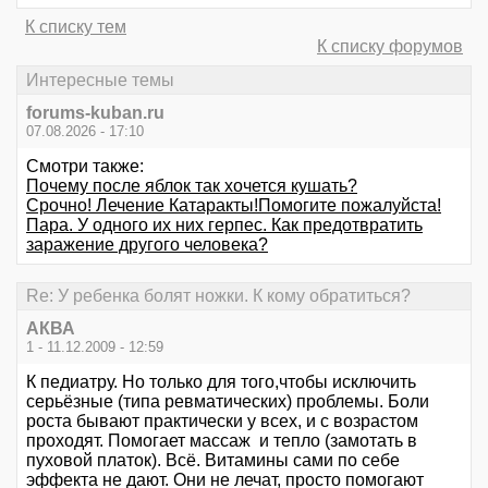
К списку тем
К списку форумов
Интересные темы
forums-kuban.ru
07.08.2026 - 17:10
Смотри также:
Почему после яблок так хочется кушать?
Срочно! Лечение Катаракты!Помогите пожалуйста!
Пара. У одного их них герпес. Как предотвратить
заражение другого человека?
Re: У ребенка болят ножки. К кому обратиться?
АКВА
1 - 11.12.2009 - 12:59
К педиатру. Но только для того,чтобы исключить
серьёзные (типа ревматических) проблемы. Боли
роста бывают практически у всех, и с возрастом
проходят. Помогает массаж и тепло (замотать в
пуховой платок). Всё. Витамины сами по себе
эффекта не дают. Они не лечат, просто помогают