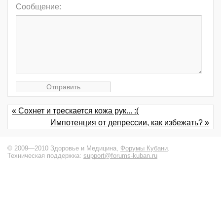
Сообщение:
« Сохнет и трескается кожа рук... :(
Импотенция от депрессии, как избежать? »
© 2009—2010 Здоровье и Медицина,
Форумы Кубани
.
Техническая поддержка:
support@forums-kuban.ru