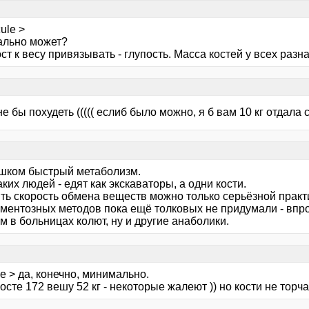
ule >
льно может?
ст к весу привязывать - глупость. Масса костей у всех разна
не бы похудеть ((((( еслиб было можно, я б вам 10 кг отдала 
ишком быстрый метаболизм.
ких людей - едят как экскаваторы, а одни кости.
ть скорость обмена веществ можно только серьёзной практи
ментозных методов пока ещё толковых не придумали - впроч
 в больницах колют, ну и другие анаболики.
e > да, конечно, минимально.
осте 172 вешу 52 кг - некоторые жалеют )) но кости не торча