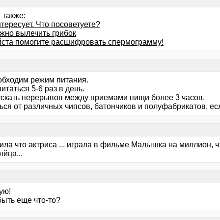
 также:
тересует. Что посоветуете?
жно вылечить грибок
ста помогите расшифровать спермограмму!
обходим режим питания.
итаться 5-6 раз в день.
ускать перерывов между приемами пищи более 3 часов.
ься от различных чипсов, батончиков и полуфабрикатов, ес
ла что актриса ... играла в фильме Малышка на миллион, ч
йца...
ую!
быть еще что-то?