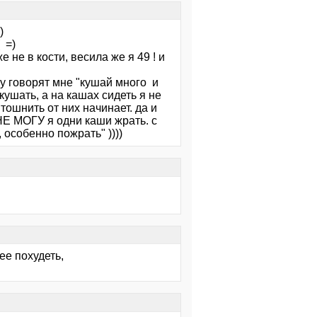
)
 =)
 не в кости, весила же я 49 ! и
 ну говорят мне "кушай много и
кушать, а на кашах сидеть я не
ошнить от них начинает. да и
 НЕ МОГУ я одни каши жрать. с
 особенно пожрать" ))))
ее похудеть,