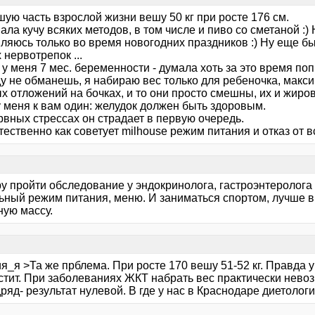
ую часть взрослой жизни вешу 50 кг при росте 176 см.
ла кучу всяких методов, в том числе и пиво со сметаной :) 
ляюсь только во время новогодних праздников :) Ну еще бы
 нервотрепок ...
у меня 7 мес. беременности - думала хоть за это время поп
 не обманешь, я набираю вес только для ребеночка, максим
х отложений на бочках, и то они просто смешны, их и жиро
у меня к вам один: желудок должен быть здоровым.
рвных стрессах он страдает в первую очередь.
тественно как советует milhouse режим питания и отказ от в
у пройти обследование у эндокринолога, гастроэнтеролога 
ьный режим питания, меню. И заниматься спортом, лучше в
ую массу.
я_я >Та же прблема. При росте 170 вешу 51-52 кг. Правда у 
стит. При заболеваниях ЖКТ набрать вес практически нев
ряд- результат нулевой. В где у нас в Краснодаре диетоло