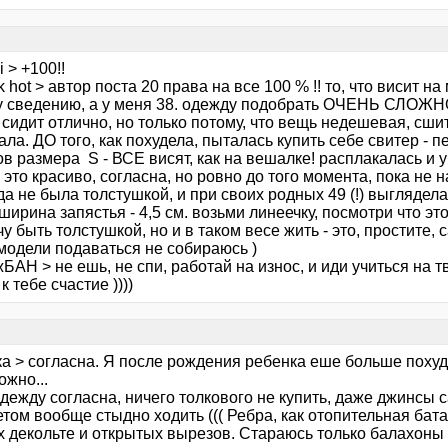
i > +100!!
k hot > автор поста 20 права на все 100 % !! то, что висит н
 сведению, а у меня 38. одежду подобрать ОЧЕНЬ СЛОЖНО
, сидит отлично, но только потому, что вещь недешевая, сш
ла. ДО того, как похудела, пыталась купить себе свитер - п
в размера S - ВСЕ висят, как на вешалке! расплакалась и 
 это красиво, согласна, но ровно до того момента, пока не 
да не была толстушкой, и при своих родных 49 (!) выглядел
ширина запястья - 4,5 см. возьми линеечку, посмотри что это .
чу быть толстушкой, но и в таком весе жить - это, простите,
в модели подаваться не собираюсь )
БАН > не ешь, не спи, работай на износ, и иди учиться на т
к тебе счастие ))))
а > согласна. Я после рождения ребенка еше больше похуде
жно...
одежду согласна, ничего толкового не купить, даже джинсы
том вообще стыдно ходить ((( Ребра, как отопительная бата
х декольте и открытых вырезов. Стараюсь только балахоны