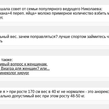
ышала совет от семьи популярного ведущего Николаева:
нана+4 переп. яйца+ молоко примерное количество взбить м
т.
ьный вес. зачем поправляться? лучше спортом займитесь
ть
 также:
ивый вопрос к женщинам.
 Виагра для женщин? или...
инеколог хирург
е я > при росте 170 см вес в 40 кг не нормален - это анорек
льно допустимый вес при этом росту 48-50 кг.