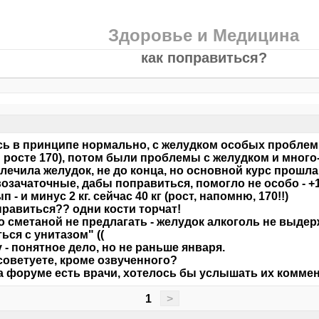
Здоровье и Медицина
как поправиться?
ь в принципе нормально, с желудком особых проблем
и росте 170), потом были проблемы с желудком и много
олечила желудок, не до конца, но основной курс прошл
озачаточные, дабы поправиться, помогло не особо - +1
 - и минус 2 кг. сейчас 40 кг (рост, напомню, 170!!)
правиться?? одни кости торчат!
о сметаной не предлагать - желудок алкоголь не выдерж
ься с унитазом" ((
у - понятное дело, но не раньше января.
советуете, кроме озвученного?
а форуме есть врачи, хотелось бы услышать их комме
1
>