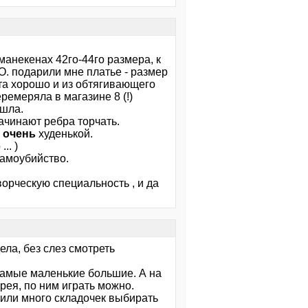
а манекенах 42го-44го размера, к
. подарили мне платье - размер
ита хорошо и из обтягивающего
еремеряла в магазине 8 (!)
ушла.
начинают ребра торчать.
а
очень
худенькой.
.. )
 самоубийство.
ворческую специальность , и да
ла, без слез смотреть
 самые маленькие большие. А на
рея, по ним играть можно.
 или много складочек выбирать