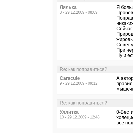
Лялька
Я больш
8 - 29.12.2009 - 08:09
Пробова
Поправ
никаких
Сейчас 
Природу
жировы
Совет 
При не
Ну и ес
Re: как поправиться?
Caracule
А автор
9 - 29.12.2009 - 09:12
правил
мышечн
Re: как поправиться?
Уллитка
0-Бести
10 - 29.12.2009 - 12:48
холеци
все под