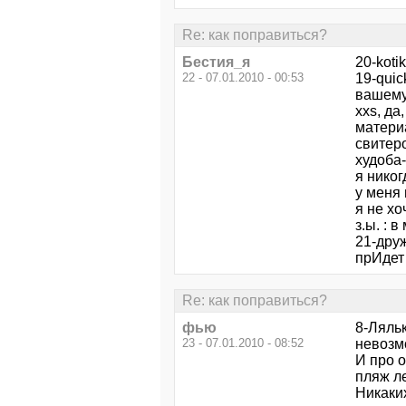
Re: как поправиться?
Бестия_я
20-kotik
22 - 07.01.2010 - 00:53
19-quic
вашему
xxs, да
материа
свитеро
худоба-
я никог
у меня 
я не хо
з.ы. : 
21-друж
прИдет 
Re: как поправиться?
фью
8-Ляльк
23 - 07.01.2010 - 08:52
невозмо
И про 
пляж ле
Никаки