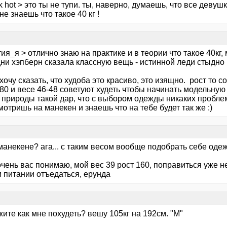
k hot > это ты не тупи. ты, наверно, думаешь, что все девуш
не знаешь что такое 40 кг !
ия_я > отлично знаю на практике и в теории что такое 40кг
ни хэпберн сказала классную вещь - истинной леди стыдно 
хочу сказать, что худоба это красиво, это изящно. рост то
80 и весе 46-48 советуют худеть чтобы начинать модельную
т природы такой дар, что с выбором одежды никаких пробле
мотришь на манекен и знаешь что на тебе будет так же :)
манекене? ага... с таким весом вообще подобрать себе оде
очень вас понимаю, мой вес 39 рост 160, поправиться уже 
м питании отъедаться, ерунда
ите как мне похудеть? вешу 105кг на 192см. "М"