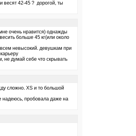
ки весят 42-45 ? дорогой, ты
, мне очень нравится) однажды
весить больше 45 кг(или около
 совсем невысокий. девушкам при
 карьеру
м, не думай себе что скрывать
жду сложно. XS и то большой
не надеюсь, пробовала даже на