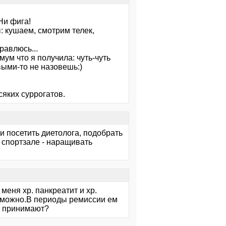
Ни фига!
: кушаем, смотрим телек,
равлюсь...
ум что я получила: чуть-чуть
выми-то не назовешь:)
сяких суррогатов.
и посетить диетолога, подобрать
 спортзале - наращивать
меня хр. панкреатит и хр.
озможно.В периоды ремиссии ем
ги принимают?