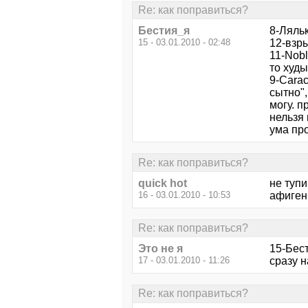
Re: как поправиться?
Бестия_я
8-Ляльк
15 - 03.01.2010 - 02:48
12-взры
11-Nobl
то худ
9-Carac
сытно",
могу. п
нельзя 
ума про
Re: как поправиться?
quick hot
не тупи
16 - 03.01.2010 - 10:53
афиген
Re: как поправиться?
Это не я
15-Бест
17 - 03.01.2010 - 11:26
сразу 
Re: как поправиться?