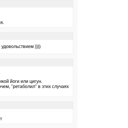
я.
с удовольствием ))))
кой йоги или цигун.
ем, "ретаболил" в этих случаях
т