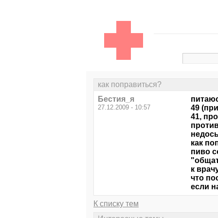
как поправиться?
Бестия_я
питаюс
27.12.2009 - 10:57
49 (пр
41, пр
против
недосып
как по
пиво с
"общат
к врач
что по
если н
К списку тем