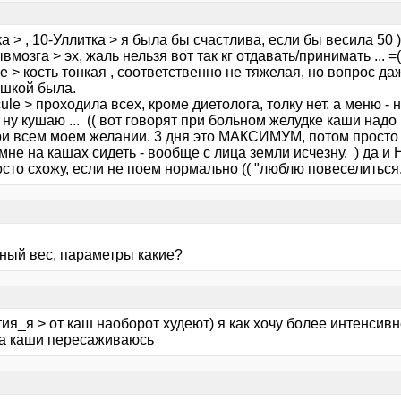
а > , 10-Уллитка > я была бы счастлива, если бы весила 50 )
вмозга > эх, жаль нельзя вот так кг отдавать/принимать ... =(
e > кость тонкая , соответственно не тяжелая, но вопрос даже
ышкой была.
ule > проходила всех, кроме диетолога, толку нет. а меню -
 ну кушаю ... (( вот говорят при больном желудке каши надо 
ри всем моем желании. 3 дня это МАКСИМУМ, потом просто т
мне на кашах сидеть - вообще с лица земли исчезну. ) да и
сто схожу, если не поем нормально (( "люблю повеселиться,
ный вес, параметры какие?
ия_я > от каш наоборот худеют) я как хочу более интенсивн
на каши пересаживаюсь