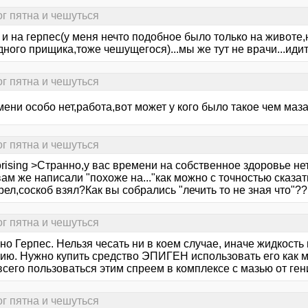
ог пятна и чешуться
 и на герпес(у меня нечто подобное было только на животе
ного прищика,тоже чешущегося)...мы же тут не врачи...идит
ог пятна и чешуться
ени особо нет,работа,вот может у кого было такое чем маз
ог пятна и чешуться
rising >Странно,у вас времени на собственное здоровье нет.
ам же написали "похоже на..."как можно с точностью сказа
ел,соскоб взял?Как вы собрались "лечить то не зная что"??
ог пятна и чешуться
но Герпес. Нельзя чесать ни в коем случае, иначе жидкость
ию. Нужно купить средство ЭПИГЕН использовать его как мо
сего пользоваться этим спреем в комплексе с мазью от ген
ог пятна и чешуться