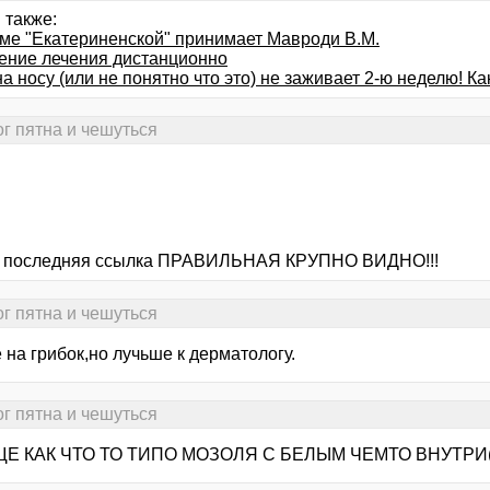
 также:
оме "Екатериненской" принимает Мавроди В.М.
ение лечения дистанционно
 носу (или не понятно что это) не заживает 2-ю неделю! Ка
ог пятна и чешуться
о последняя ссылка ПРАВИЛЬНАЯ КРУПНО ВИДНО!!!
ог пятна и чешуться
на грибок,но лучьше к дерматологу.
ог пятна и чешуться
ЩЕ КАК ЧТО ТО ТИПО МОЗОЛЯ С БЕЛЫМ ЧЕМТО ВНУТРИ(