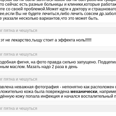
что сейчас есть разные больницы и клиники,которые работа
ите со своей проблемой.Может идти к доктору и страшноват
ее,если Вы не будете лечиться,либо лечить совсем др.забо
 указали несколько вариантов,что это может быть.
ог пятна и чешуться
эт не лекарство,тыщу стоит а эффекта ноль!!!!!!
ог пятна и чешуться
одобная фигня, на фото правда сильно запущено. Подцепил
ным маслом. Мазать надо 2 раза в день
ог пятна и чешуться
авлена неважная фотография - непонятно как расположен 
ложительно кожа была повреждена
механически
, наприме
дённую кожу попала инфекция и начался воспалительный п
ог пятна и чешуться