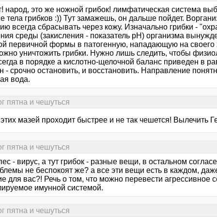
т! народ, это же ножной грибок! лимфатическая система вы
 тела грибков :)) Тут замажешь, он дальше пойдет. Воргани
ю всегда сбрасывать через кожу. Изначально грибки - "охр
ния среды (закисления - показатель рН) организма вынужд
ой первичной формы в патогенную, нападающую на своего 
ожно уничтожить грибки. Нужно лишь следить, чтобы физио
сегда в порядке а кислотно-щелочной баланс приведен в ра
 - срочно остановить, и восстановить. Направление понятн
ая вода.
ог пятна и чешуться
т этих мазей проходит быстрее и не так чешется! Вылечить
ог пятна и чешуться
пес - вирус, а тут грибок - разные вещи, в остальном согла
блемы не беспокоят же? а все эти вещи есть в каждом, даже
е для вас?! Речь о том, что можно перевести агрессивное с
лируемое имунной системой.
ог пятна и чешуться