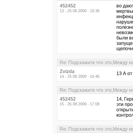
452452
во даю
13 - 25.08.2009 - 10:36
мертвые
инфекци
наруше
полезн
невозм
были в
запущен
щелочн
Re: Подскажите что это,Между н
Zvizda
13 А о
14 - 25.08.2009 - 10:46
Re: Подскажите что это,Между н
452452
14, Гер
15 - 26.08.2009 - 17:08
эти про
открыти
контро
Re: Подскажите что это,Между н