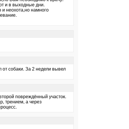
ют и в выходные дни.
о и неохота,но намного
левание.
 от собаки. За 2 недели вывел
второй повреждённый участок.
р, трением, а через
роцесс.