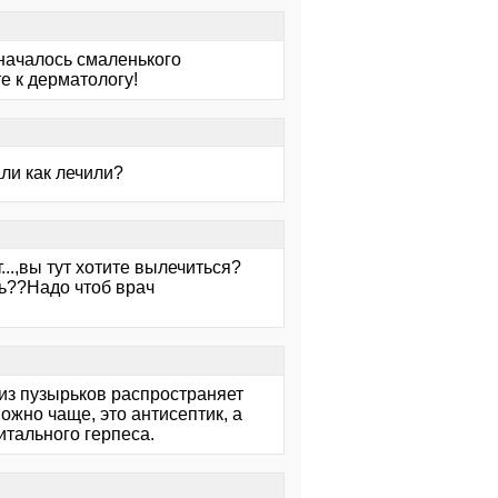
,началось смаленького
е к дерматологу!
али как лечили?
..,вы тут хотите вылечиться?
ть??Надо чтоб врач
 из пузырьков распространяет
жно чаще, это антисептик, а
итального герпеса.