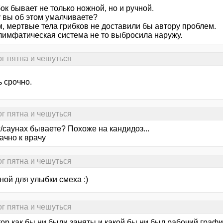
ок бывает не только ножной, но и ручной.
 вы об этом умалчиваете?
м, мертвые тела грибков не доставили бы автору проблем.
лимфатическая система не то выбросила наружу.
ог пятна и чешуться
 срочно.
ог пятна и чешуться
/саунах бываете? Похоже на кандидоз...
ачно к врачу
ог пятна и чешуться
ной для улыбки смеха :)
ог пятна и чешуться
тор,как бы ни были заняты,и какой бы ни был рабочий графи