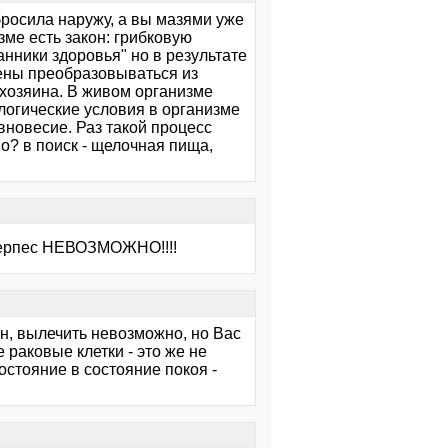
бросила наружу, а вы мазями уже
зме есть закон: грибковую
анники здоровья" но в результате
ены преобразовываться из
хозяина. В живом организме
логические условия в организме
вновесие. Раз такой процесс
о? в поиск - щелочная пища,
 Герпес НЕВОЗМОЖНО!!!!
сен, вылечить невозможно, но Вас
 раковые клетки - это же не
остояние в состояние покоя -