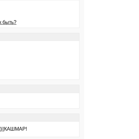
к быть?
((КАШМАР!