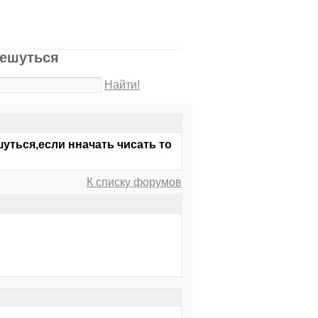
чешуться
Найти!
уться,если нначать чисать то
К списку форумов