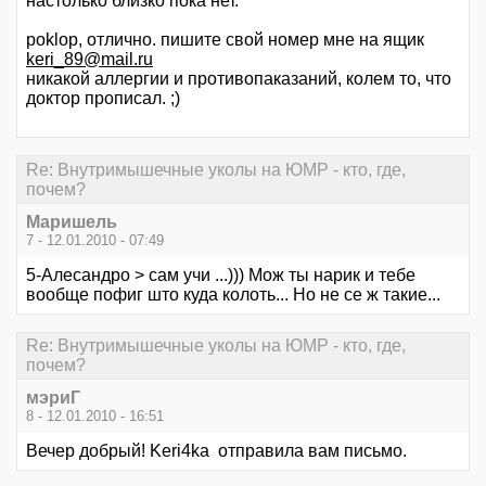
настолько близко пока нет.
poklop, отлично. пишите свой номер мне на ящик
keri_89@mail.ru
никакой аллергии и противопаказаний, колем то, что
доктор прописал. ;)
Re: Внутримышечные уколы на ЮМР - кто, где,
почем?
Маришель
7 - 12.01.2010 - 07:49
5-Алесандро > сам учи ...))) Мож ты нарик и тебе
вообще пофиг што куда колоть... Но не се ж такие...
Re: Внутримышечные уколы на ЮМР - кто, где,
почем?
мэриГ
8 - 12.01.2010 - 16:51
Вечер добрый! Keri4ka отправила вам письмо.