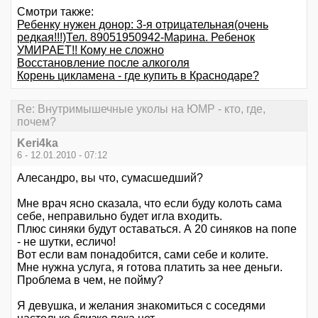
Смотри также:
Ребенку нужен донор: 3-я отрицательная(очень
редкая!!!)Тел. 89051950942-Марина. Ребенок
УМИРАЕТ!! Кому не сложно
Восстановление после алкоголя
Корень цикламена - где купить в Краснодаре?
Re: Внутримышечные уколы на ЮМР - кто, где,
почем?
Keri4ka
6 - 12.01.2010 - 07:12
Алесандро, вы что, сумасшедший?
Мне врач ясно сказала, что если буду колоть сама
себе, неправильно будет игла входить.
Плюс синяки будут оставаться. А 20 синяков на попе
- не шутки, есличо!
Вот если вам понадобится, сами себе и колите.
Мне нужна услуга, я готова платить за нее деньги.
Проблема в чем, не пойму?
Я девушка, и желания знакомиться с соседями