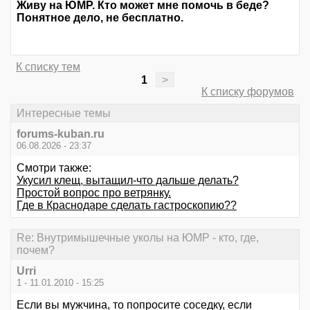
Живу на ЮМР. Кто может мне помочь в беде?
Понятное дело, не бесплатно.
К списку тем
1
>
К списку форумов
Интересные темы
forums-kuban.ru
06.08.2026 - 23:37
Смотри также:
Укусил клещ, вытащил-что дальше делать?
Простой вопрос про ветрянку.
Где в Краснодаре сделать гастроскопию??
Re: Внутримышечные уколы на ЮМР - кто, где,
почем?
Urri
1 - 11.01.2010 - 15:25
Если вы мужчина, то попросите соседку, если