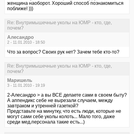
женщина наоборот. Хороший способ познакомиться
поближе! )))
Re: Внутримышечные уколы на ЮМР - кто, где,
почем?
Алесандро
2 - 11.01.2010 - 18:50
Что за вопрос? Своих рук нет? Зачем тебе кто-то?
Re: Внутримышечные уколы на ЮМР - кто, где,
почем?
Маришель
3 - 11.01.2010 - 19:19
2-Алесандро > а вы ВСЕ делаете сами в своем быту?
А аппендикс себе не вырезали случаем, между
завтраком и утренней газеткой?
Представьте на минутку, что есть люди, которые не
могут сами себе уколы колоть... Мало того, даже
среди мед.персонала такие есть...)