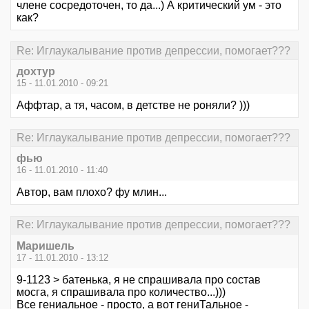
члене сосредоточен, то да...) А критический ум - это
как?
Re: Иглаукалывание против депрессии, помогает???
дохтур
15 - 11.01.2010 - 09:21
Аффтар, а тя, часом, в детстве не роняли? )))
Re: Иглаукалывание против депрессии, помогает???
фью
16 - 11.01.2010 - 11:40
Автор, вам плохо? фу млин...
Re: Иглаукалывание против депрессии, помогает???
Маришель
17 - 11.01.2010 - 13:12
9-1123 > батенька, я не спрашивала про состав
мосга, я спрашивала про количество...)))
Все гениальное - просто, а вот гениТальное -