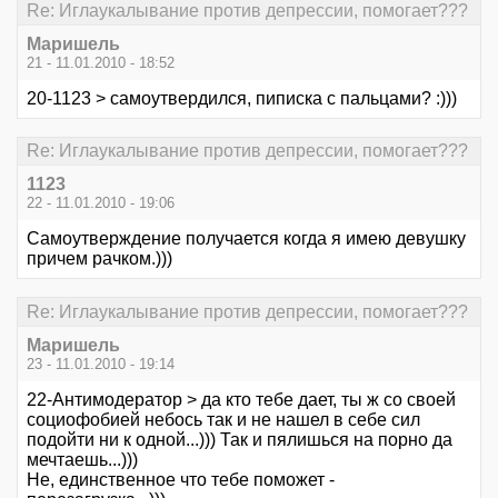
Re: Иглаукалывание против депрессии, помогает???
Маришель
21 - 11.01.2010 - 18:52
20-1123 > самоутвердился, пиписка с пальцами? :)))
Re: Иглаукалывание против депрессии, помогает???
1123
22 - 11.01.2010 - 19:06
Самоутверждение получается когда я имею девушку
причем рачком.)))
Re: Иглаукалывание против депрессии, помогает???
Маришель
23 - 11.01.2010 - 19:14
22-Антимодератор > да кто тебе дает, ты ж со своей
социофобией небось так и не нашел в себе сил
подойти ни к одной...))) Так и пялишься на порно да
мечтаешь...)))
Не, единственное что тебе поможет -