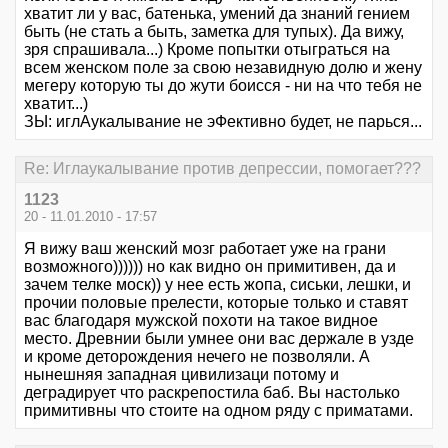
хватит ли у вас, батенька, умений да знаний гением
быть (не стать а быть, заметка для тупых). Да вижу,
зря спрашивала...) Кроме попытки отыграться на
всем женском поле за свою незавидную долю и жену
мегеру которую ты до жути боисся - ни на что тебя не
хватит...)
ЗЫ: иглАукалывание не эФективно будет, не парься...
Re: Иглаукалывание против депрессии, помогает???
1123
20 - 11.01.2010 - 17:57
Я вижу ваш женский мозг работает уже на грани
возможного)))))) но как видно он примитивен, да и
зачем телке моск)) у нее есть жопа, сиськи, лешки, и
прочии половые прелести, которые только и ставят
вас благодаря мужской похоти на такое видное
место. Древнии были умнее они вас держале в узде
и кроме деторождения нечего не позволяли. А
нынешняя западная цивилизаци потому и
деградирует что раскрепостила баб. Вы настолько
примитивны что стоите на одном ряду с приматами.