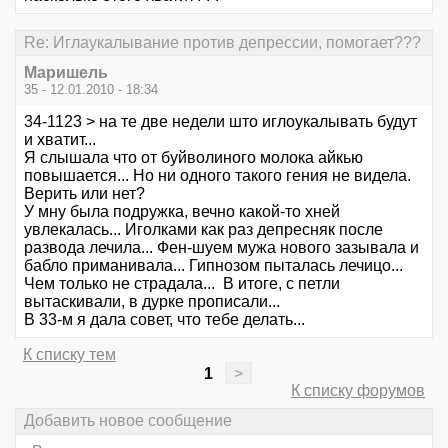
Re: Иглаукалывание против депрессии, помогает???
Маришель
35 - 12.01.2010 - 18:34
34-1123 > на те две недели што иглоукалывать будут
и хватит...
Я слышала что от буйволиного молока айкью
повышается... Но ни одного такого гения не видела.
Верить или нет?
У мну была подружка, вечно какой-то хней
увлекалась... Иголками как раз депресняк после
развода лечила... Фен-шуем мужа нового зазывала и
бабло приманивала... Гипнозом пыталась лечицо...
Чем только не страдала... В итоге, с петли
вытаскивали, в дурке прописали...
В 33-м я дала совет, что тебе делать...
К списку тем
1
>
К списку форумов
Добавить новое сообщение