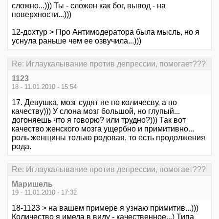
сложно...))) Ты - сложен как бог, вывод - на
поверхности...)))
12-дохтур > Про Антимодератора была мысль, но я
уснула раньше чем ее озвучила...)))
Re: Иглаукалывание против депрессии, помогает???
1123
18 - 11.01.2010 - 15:54
17. Девушка, мозг судят не по количесву, а по
качеству))) У слона мозг большой, но глупый...
догоняешь что я говорю? или трудно?))) Так вот
качество женского мозга ущербно и примитивно...
роль женщины только родовая, то есть продолжения
рода.
Re: Иглаукалывание против депрессии, помогает???
Маришель
19 - 11.01.2010 - 17:32
18-1123 > на вашем примере я узнаю примитив...)))
Количество я имела в виду - качественное...) Типа