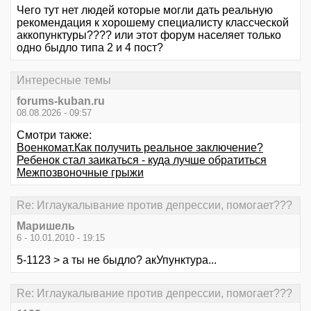
Чего тут нет людей которые могли дать реальную
рекомендация к хорошему специалисту классческой
аккопунктуры???? или этот форум населяет только
одно быдло типа 2 и 4 пост?
Интересные темы
forums-kuban.ru
08.08.2026 - 09:57
Смотри также:
Военкомат.Как получить реальное заключение?
Ребенок стал заикаться - куда лучше обратиться
Межпозвоночные грыжи
Re: Иглаукалывание против депрессии, помогает???
Маришель
6 - 10.01.2010 - 19:15
5-1123 > а ты не быдло? акУпунктура...
Re: Иглаукалывание против депрессии, помогает???