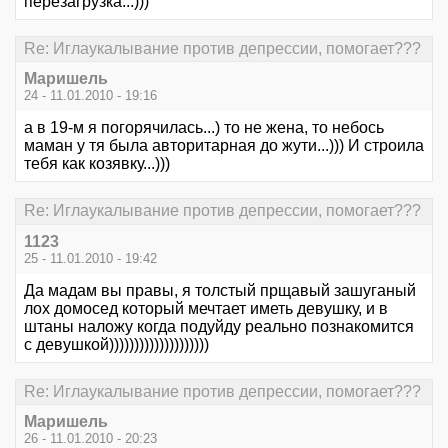
перезагрузка...)))
Re: Иглаукалывание против депрессии, помогает???
Маришель
24 - 11.01.2010 - 19:16
а в 19-м я погорячилась...) то не жена, то небось
маман у тя была авторитарная до жути...))) И строила
тебя как козявку...)))
Re: Иглаукалывание против депрессии, помогает???
1123
25 - 11.01.2010 - 19:42
Да мадам вы правы, я толстый прщавый зашуганый
лох домосед который мечтает иметь девушку, и в
штаны наложу когда подуйду реально познакомится
с девушкой))))))))))))))))))))
Re: Иглаукалывание против депрессии, помогает???
Маришель
26 - 11.01.2010 - 20:23