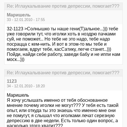
Re: Иглаукалывание против депрессии, помогает???
Маришель
33 - 12.01.2010 - 17:55
32-1123 >Солнышко ты наше гени(Т)альное...))) тебе
уже говорили тут, что иголки хоть в ноздрю пачками
суй, не поможет... Но тебе не это надо, тебе надо
посрацца с кем-нить. И вот в этом-то мы тебе и
помогаем, вдруг тебе, касСатику, легче станет...)))
Пойди, найди себе работу, заведи бабу и не иппи нам
моск...)))
Re: Иглаукалывание против депрессии, помогает???
1123
34 - 12.01.2010 - 18:20
Маришель
Я хочу услышать именно от тебя обоснованное
мнение почему иголки не могут??? У тебя есть такой
опыт, или откуда ты это знаешь что именно мне они
не помугут, я слышал что иголками лечат серезную
депрессию в две недели. Есть только один вопрос, а
насколько этого хватит???