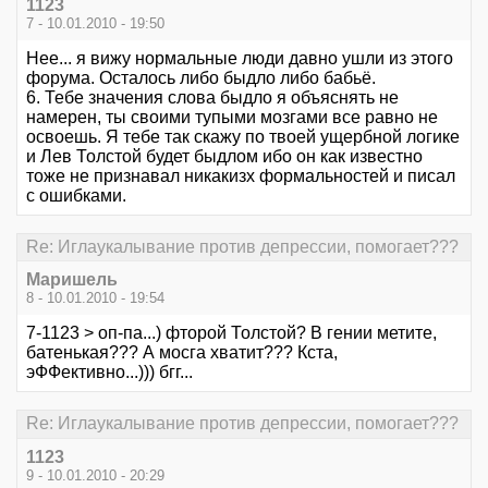
1123
7 - 10.01.2010 - 19:50
Нее... я вижу нормальные люди давно ушли из этого
форума. Осталось либо быдло либо бабьё.
6. Тебе значения слова быдло я объяснять не
намерен, ты своими тупыми мозгами все равно не
освоешь. Я тебе так скажу по твоей ущербной логике
и Лев Толстой будет быдлом ибо он как известно
тоже не признавал никакизх формальностей и писал
с ошибками.
Re: Иглаукалывание против депрессии, помогает???
Маришель
8 - 10.01.2010 - 19:54
7-1123 > оп-па...) фторой Толстой? В гении метите,
батенькая??? А мосга хватит??? Кста,
эФФективно...))) бгг...
Re: Иглаукалывание против депрессии, помогает???
1123
9 - 10.01.2010 - 20:29