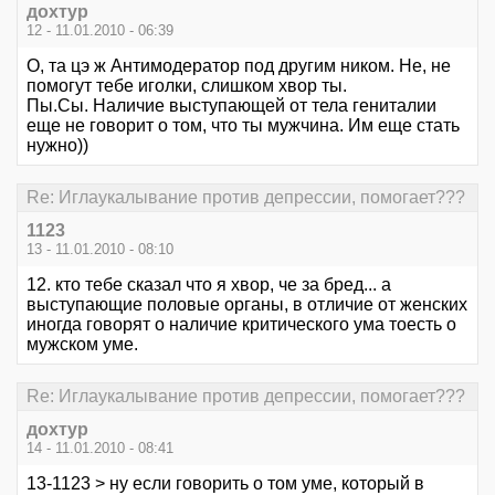
дохтур
12 - 11.01.2010 - 06:39
О, та цэ ж Антимодератор под другим ником. Не, не
помогут тебе иголки, слишком хвор ты.
Пы.Сы. Наличие выступающей от тела гениталии
еще не говорит о том, что ты мужчина. Им еще стать
нужно))
Re: Иглаукалывание против депрессии, помогает???
1123
13 - 11.01.2010 - 08:10
12. кто тебе сказал что я хвор, че за бред... а
выступающие половые органы, в отличие от женских
иногда говорят о наличие критического ума тоесть о
мужском уме.
Re: Иглаукалывание против депрессии, помогает???
дохтур
14 - 11.01.2010 - 08:41
13-1123 > ну если говорить о том уме, который в