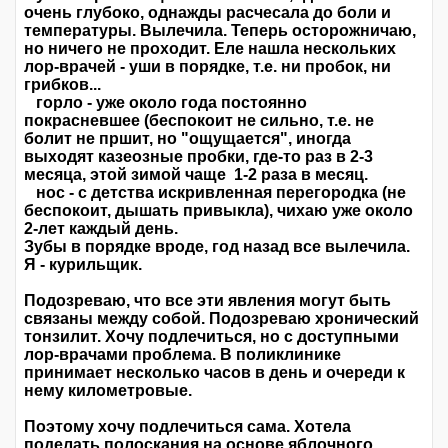
очень глубоко, однажды расчесала до боли и
температуры. Вылечила. Теперь осторожничаю,
но ничего не проходит. Еле нашла нескольких
лор-врачей - уши в порядке, т.е. ни пробок, ни
грибков...
горло - уже около года постоянно
покрасневшее (беспокоит не сильно, т.е. не
болит не пршит, но "ощущается", иногда
выходят казеозные пробки, где-то раз в 2-3
месяца, этой зимой чаще 1-2 раза в месяц.
нос - с детства искривленная перегородка (не
беспокоит, дышать привыкла), чихаю уже около
2-лет каждый день.
Зубы в порядке вроде, год назад все вылечила.
Я - курильщик.
Подозреваю, что все эти явления могут быть
связаны между собой. Подозреваю хронический
тонзилит. Хочу подлечиться, но с доступными
лор-врачами проблема. В поликлинике
принимает несколько часов в день и очереди к
нему километровые.
Поэтому хочу подлечиться сама. Хотела
поделать полоскания на основе яблочного