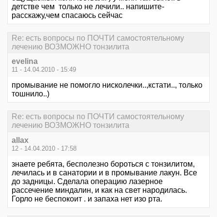
детстве чем только не лечили.. напишите-
расскажу,чем спасаюсь сейчас
Re: есть вопросы по ПОЧТИ самостоятельному
лечению ВОЗМОЖНО тонзилита
evelina
11 - 14.04.2010 - 15:49
промывание не помогло нисколечки..,кстати.., только
тошнило..)
Re: есть вопросы по ПОЧТИ самостоятельному
лечению ВОЗМОЖНО тонзилита
allax
12 - 14.04.2010 - 17:58
знаете ребята, бесполезно бороться с тонзилитом,
лечилась и в санатории и в промывание лакун. Все
до задницы. Сделала операцию лазерное
рассечение миндалин, и как на свет народилась.
Горло не беспокоит . и запаха нет изо рта.