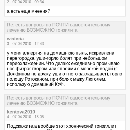
2 - 07.04.2010 - 09:34
а есть еще мнения?
Re: есть вопросы по ПОЧТИ самостоятельному
лечению ВОЗМОЖНО тонзилита
wisteria
3 - 07.04.2010 - 12:43
у меня аллергия на домашнюю пыль, искривлена
перегородка, уши-горло болят при небольшом
переохлаждении. Что делаю: ежедневно промываю
нос физраствором или спреями с морской водой (с
Долфином не дружу, уши от него закладывает), горло
полощу Ротоканом, при болях мажу Люголем,
использую домашний КУФ.
Re: есть вопросы по ПОЧТИ самостоятельному
лечению ВОЗМОЖНО тонзилита
kentova2010
4 - 07.04.2010 - 13:05
Подскажите,а вообще этот хронический тонзиллит