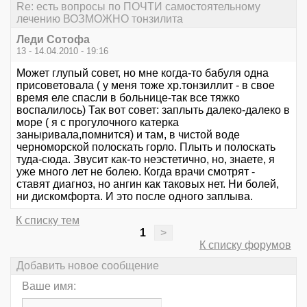
Re: есть вопросы по ПОЧТИ самостоятельному
лечению ВОЗМОЖНО тонзилита
Леди Сотофа
13 - 14.04.2010 - 19:16
Может глупый совет, но мне когда-то бабуля одна
присоветовала ( у меня тоже хр.тонзиллит - в свое
время еле спасли в больнице-так все тяжко
воспалилось) Так вот совет: заплыть далеко-далеко в
море ( я с прогулочного катерка
заныривала,помнится) и там, в чистой воде
черноморской полоскать горло. Плыть и полоскать
туда-сюда. Звусит как-то неэстетично, но, знаете, я
уже много лет не болею. Когда врачи смотрят -
ставят диагноз, но ангин как таковых нет. Ни болей,
ни дискомфорта. И это после одного заплыва.
К списку тем
1
>
К списку форумов
Добавить новое сообщение
Ваше имя: