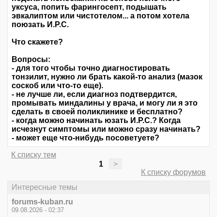
уксуса, попить фарингосепт, подышать
эвкалиптом или чистотелом... а потом хотела
поюзать И.Р.С.
Что скажете?
Вопросы:
- для того чтобы точно диагностировать
тонзилит, нужно ли брать какой-то анализ (мазок
соскоб или что-то еще).
- не лучше ли, если диагноз подтвердится,
промывать миндалины у врача, и могу ли я это
сделать в своей поликлинике и бесплатно?
- когда можно начинать юзать И.Р.С.? Когда
исчезнут симптомы или можно сразу начинать?
- может еще что-нибудь посоветуете?
К списку тем
1
>
К списку форумов
Интересные темы
forums-kuban.ru
09.08.2026 - 02:37