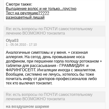
Смотри также:
Выпадение волос и не только...грустно
Тест на овуляцию?????
разноцветный лишай
Re: есть вопросы по ПОЧТИ самостоятельному
лечению ВОЗМОЖНО тонзилита
Olya03
1 - 05.04.2010 - 17:10
Аналогичные симптомы и у меня. + сезонная
аллергия. На сегод. день промывание носа
долфином, при першении горла полощу ротоканом +
таблетки для рассасывания - ГРАММИДИН и
ФАРИНГОСЕПТ. Ингаляции иногда с эвкалиптом.
Вообщем, системно не лечусь, хотелось бы тоже
почитать инфу от докторов-профессионалов либо
тех кто вылечил тонзилит.
Re: есть вопросы по ПОЧТИ самостоятельному
лечению ВОЗМОЖНО тонзилита
на воздушном шарике