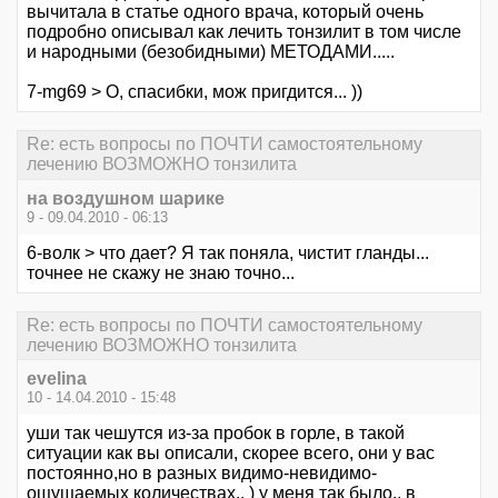
вычитала в статье одного врача, который очень
подробно описывал как лечить тонзилит в том числе
и народными (безобидными) МЕТОДАМИ.....
7-mg69 > О, спасибки, мож пригдится... ))
Re: есть вопросы по ПОЧТИ самостоятельному
лечению ВОЗМОЖНО тонзилита
на воздушном шарике
9 - 09.04.2010 - 06:13
6-волк > что дает? Я так поняла, чистит гланды...
точнее не скажу не знаю точно...
Re: есть вопросы по ПОЧТИ самостоятельному
лечению ВОЗМОЖНО тонзилита
evelina
10 - 14.04.2010 - 15:48
уши так чешутся из-за пробок в горле, в такой
ситуации как вы описали, скорее всего, они у вас
постоянно,но в разных видимо-невидимо-
ощущаемых количествах.. ) у меня так было.. в