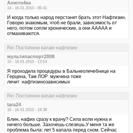
Анюто4ка
14 - 16.01.2010 - 06:41
И когда только народ перстанет брать этот Нафтизин.
Говорю знакомым, чтоб не брали, зависимость от
него, потом сопли хронические, а они ААААА и
отмахиваются.
Re: Постоянно капаю нафтизин
мультипаспорт2008
15 - 16.01.2010 - 13:53
Я проходила процедуры в Бальнеолечебнице на
Герцена, Там ЛОР мужчина тоже
лечит нафтизинозависимых
Re: Постоянно капаю нафтизин
tara24
16 - 16.01.2010 - 19:38
Блин, нафих сразу к врачу? Сила воли нужна и
ничего больше. Захочешь-слезешь.У меня та же
проблема была: лет 5 капала перед сном. Сейчас