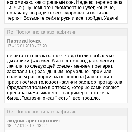
вспоминаю, как страшный сон. Неделю перетерпела
-и ВСе!) Ну немного некомфортно будет, конечно,
поначалу, но ради своего здоровья и не такое
терпят. Возьмите себя в руки и все пройдет. Удачи!
Re: Постоянно капаю нафтизин
ПартизаНочка
17 - 16.01.2010 - 23:20
не читая вышесказанное. когда были проблемы с
дыханием (заложен был постоянно, даже летом)
лечила по следующей схеме - меняем препарат,
закапали 1 (!) раз- дышим нормально- промыли
солевым раствором, мазь пиносол (или что нить
травяное/ ментоловое) - залили раствор протаргола
(продается только в аптеках, которые сами делают
препараты/мази/капли ... например в аптеке на
бывш. "магазин океан" есть ). все прошло.
Re: Постоянно капаю нафтизин
людвиг аристархович
18 - 17.01.2010 - 13:22