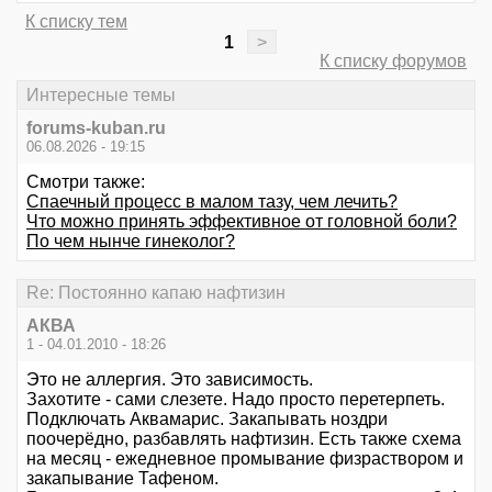
К списку тем
1
>
К списку форумов
Интересные темы
forums-kuban.ru
06.08.2026 - 19:15
Смотри также:
Спаечный процесс в малом тазу, чем лечить?
Что можно принять эффективное от головной боли?
По чем нынче гинеколог?
Re: Постоянно капаю нафтизин
АКВА
1 - 04.01.2010 - 18:26
Это не аллергия. Это зависимость.
Захотите - сами слезете. Надо просто перетерпеть.
Подключать Аквамарис. Закапывать ноздри
поочерёдно, разбавлять нафтизин. Есть также схема
на месяц - ежедневное промывание физраствором и
закапывание Тафеном.