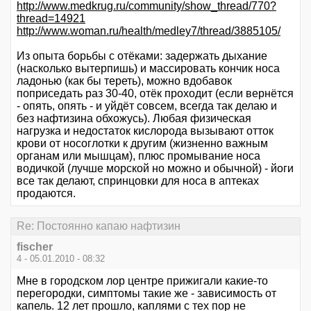
http://www.medkrug.ru/community/show_thread/770?
thread=14921
http://www.woman.ru/health/medley7/thread/3885105/
Из опыта борьбы с отёками: задержать дыхание
(насколько вытерпишь) и массировать кончик носа
ладонью (как бы тереть), можно вдобавок
поприседать раз 30-40, отёк проходит (если вернётся
- опять, опять - и уйдёт совсем, всегда так делаю и
без нафтизина обхожусь). Любая физическая
нагрузка и недостаток кислорода вызывают отток
крови от носоглотки к другим (жизненно важным
органам или мышцам), плюс промывание носа
водичкой (лучше морской но можно и обычной) - йоги
все так делают, спринцовки для носа в аптеках
продаются.
Re: Постоянно капаю нафтизин
fischer
4 - 05.01.2010 - 08:32
Мне в городском лор центре прижигали какие-то
перегородки, симптомы такие же - зависимость от
капель. 12 лет прошло, каплями с тех пор не