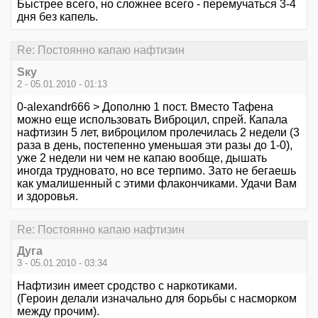
Быстрее всего, но сложнее всего - перемучаться 3-4
дня без капель.
Re: Постоянно капаю нафтизин
Sку
2 - 05.01.2010 - 01:13
0-alexandr666 > Дополню 1 пост. Вместо Тафена
можно еще использовать Виброцил, спрей. Капала
нафтизин 5 лет, виброцилом пролечилась 2 недели (3
раза в день, постепенно уменьшая эти разы до 1-0),
уже 2 недели ни чем не капаю вообще, дышать
иногда трудновато, но все терпимо. Зато не бегаешь
как умалишенный с этими флакончиками. Удачи Вам
и здоровья.
Re: Постоянно капаю нафтизин
Дуга
3 - 05.01.2010 - 03:34
Нафтизин имеет сродство с наркотиками.
(Героин делали изначально для борьбы с насморком
между прочим).