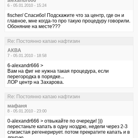
alexandr666
6 - 05.01.2010 - 15:24
fischer/ Спасибо! Подскажите что за центр, где он и
главное, мне когда-то про такую процедуру говорили.
Обоняние на месте???
Re: Постоянно капаю нафтизин
АКВА
7 - 05.01.2010 - 18:58
6-alexandr666 >
Вам на фиг не нужна такая процедура, если
перегородка в порядке...
ЛОР центр на Захарова.
Re: Постоянно капаю нафтизин
мафаня
8 - 05.01.2010 - 23:00
0-alexandr666 > отвыкайте по очереди! )))
перестаньте капать в одну ноздрю, недели через 2-3
слизистая регенерирует. потом прекратите капать и в
другую.