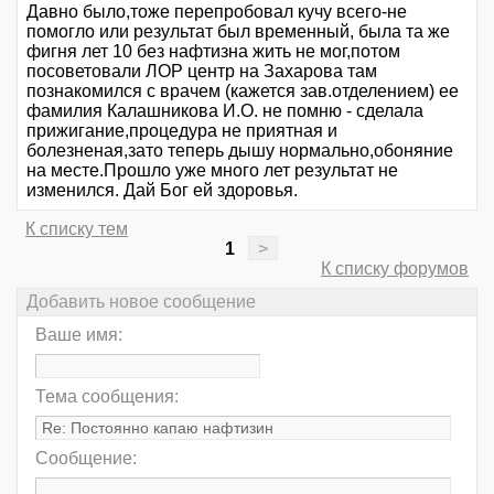
Давно было,тоже перепробовал кучу всего-не
помогло или результат был временный, была та же
фигня лет 10 без нафтизна жить не мог,потом
посоветовали ЛОР центр на Захарова там
познакомился с врачем (кажется зав.отделением) ее
фамилия Калашникова И.О. не помню - сделала
прижигание,процедура не приятная и
болезненая,зато теперь дышу нормально,обоняние
на месте.Прошло уже много лет результат не
изменился. Дай Бог ей здоровья.
К списку тем
1
>
К списку форумов
Добавить новое сообщение
Ваше имя:
Тема сообщения:
Сообщение: