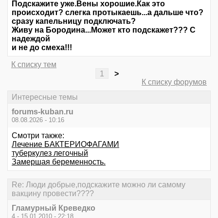
Подскажите уже.Вены хорошие.Как это
происходит? слегка протыкаешь...а дальше что?
сразу капельницу подключать?
Живу на Бородина...Может кто подскажет??? С
надеждой
и не до смеха!!!
К списку тем
1
>
К списку форумов
Интересные темы
forums-kuban.ru
08.08.2026 - 10:16
Смотри также:
Лечение БАКТЕРИОФАГАМИ
туберкулез легочный
Замершая беременность.
Re: Люди добрые,подскажите можно ли самому
вакцину провести????
Гламурный Креведко
4 - 15.01.2010 - 22:18