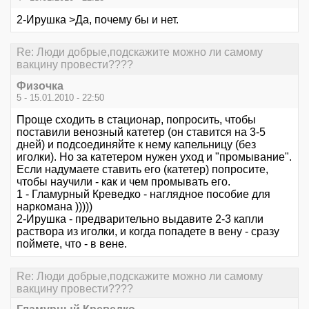
2-Ирушкa >Да, почему бы и нет.
Re: Люди добрые,подскажите можно ли самому
вакцину провести????
Физочка
5 - 15.01.2010 - 22:50
Проще сходить в стационар, попросить, чтобы
поставили венозный катетер (он ставится на 3-5
дней) и подсоединяйте к нему капельницу (без
иголки). Но за катетером нужен уход и "промывание".
Если надумаете ставить его (катетер) попросите,
чтобы научили - как и чем промывать его.
1 - Гламурный Креведко - наглядное пособие для
наркомана )))))
2-Ирушкa - предварительно выдавите 2-3 капли
раствора из иголки, и когда попадете в вену - сразу
поймете, что - в вене.
Re: Люди добрые,подскажите можно ли самому
вакцину провести????