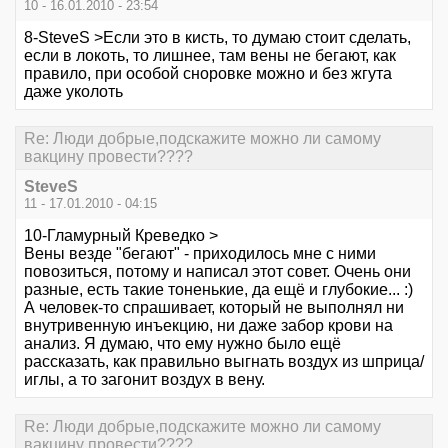
10 - 16.01.2010 - 23:54
8-SteveS >Если это в кисть, то думаю стоит сделать,
если в локоть, то лишнее, там вены не бегают, как
правило, при особой сноровке можно и без жгута
даже уколоть
Re: Люди добрые,подскажите можно ли самому
вакцину провести????
SteveS
11 - 17.01.2010 - 04:15
10-Гламурный Креведко >
Вены везде "бегают" - приходилось мне с ними
повозиться, потому и написал этот совет. Очень они
разные, есть такие тоненькие, да ещё и глубокие... :)
А человек-то спрашивает, который не выполнял ни
внутривенную инъекцию, ни даже забор крови на
анализ. Я думаю, что ему нужно было ещё
рассказать, как правильно выгнать воздух из шприца/
иглы, а то загонит воздух в вену.
Re: Люди добрые,подскажите можно ли самому
вакцину провести????