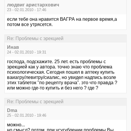
людвиг аристархович
23 - 02.01.2010 - 17:46
если тебе она нравится ВАГРА на первое время,а
потом все утрясется.
Re: Проблемы с эрекцией
Инав
24 - 02.01.2010 - 19:31
господа, подскажите. 25 лет. есть проблемы с
эрекцией как у автора. точно знаю что проблема
психологическая. Сегодня пошел в аптеку купить
ваиагру/левитру/сиалис, но увидел надпись возле
этих таблеток "по рецепту врача". это что правда ?
или можно где-то купить и без него ? где ?
Re: Проблемы с эрекцией
Dma
25 - 02.01.2010 - 19:46
можно...
но смысл? потом, при усугублении проблемы Вы