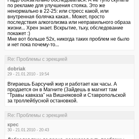
по рекламе для улучшения стояка. Это же
ненормально в 22-25: или стресс какой, или
внутренная болячка какая.. Может, просто
последствия алкоголизма или неправильного образа
жизни... Хрен знает. Вскрытие, тьху, обследование
покажет :)
Мне вот больше 52х, никогда таких проблем не было
и нет пока почему-то...
Re: Проблемы с эрекцией
dobriak
29 - 21.01.2010 - 19:54
Втираешь Барсучий жир и работает как часы. А
продается он в Магните (Зайдешь в магнит там
"Травы кавказа" на Вишняковой и Ставропольской
за троллейбусной остановкой.
Re: Проблемы с эрекцией
крес
30 - 21.01.2010 - 20:43