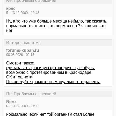
Re: Проблемы с эрекцией
крес
5 - 13.12.2009 - 10:48
Ну, а то что уже больше месяца небыло, так сказать,
нормального стояка - это нормально ? я считаю что
нет
Интересные темы
forums-kuban.ru
08.08.2026 - 02:15
Смотри также:
где заказать красивую ортопедическую обувь.
возможно с протезированием в Краснодаре
ОК и тошнота
Посоветуйте грамотного мануального терапевта
Re: Проблемы с эрекцией
Nero
6 - 13.12.2009 - 11:17
нормально, если нет той.организм стал более