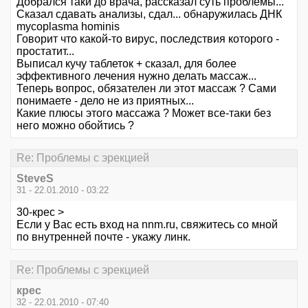
Добрался таки до врача, рассказал суть проблемы...
Сказал сдавать анализы, сдал... обнаружилась ДНК
mycoplasma hominis
Говорит что какой-то вирус, последствия которого -
простатит...
Выписал кучу таблеток + сказал, для более
эффективного лечения нужно делать массаж...
Теперь вопрос, обязателен ли этот массаж ? Сами
понимаете - дело не из приятных...
Какие плюсы этого массажа ? Может все-таки без
него можно обойтись ?
Re: Проблемы с эрекцией
SteveS
31 - 22.01.2010 - 03:22
30-крес >
Если у Вас есть вход на nnm.ru, свяжитесь со мной
по внутренней почте - укажу линк.
Re: Проблемы с эрекцией
крес
32 - 22.01.2010 - 07:40