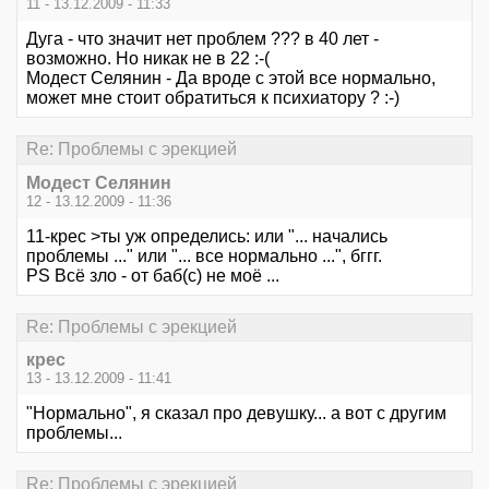
11 - 13.12.2009 - 11:33
Дуга - что значит нет проблем ??? в 40 лет -
возможно. Но никак не в 22 :-(
Модест Селянин - Да вроде с этой все нормально,
может мне стоит обратиться к психиатору ? :-)
Re: Проблемы с эрекцией
Модест Селянин
12 - 13.12.2009 - 11:36
11-крес >ты уж определись: или "... начались
проблемы ..." или "... все нормально ...", бггг.
PS Всё зло - от баб(с) не моё ...
Re: Проблемы с эрекцией
крес
13 - 13.12.2009 - 11:41
"Нормально", я сказал про девушку... а вот с другим
проблемы...
Re: Проблемы с эрекцией