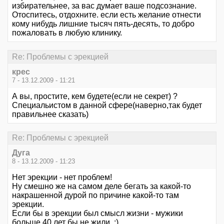
избирательнее, за вас думает ваше подсознание.
Отоспитесь, отдохните. если есть желание отнести
кому нибудь лишние тысяч пять-десять, то добро
пожаловать в любую клинику.
Re: Проблемы с эрекцией
крес
7 - 13.12.2009 - 11:21
А вы, простите, кем будете(если не секрет) ?
Специальистом в данной сфере(наверно,так будет
правильнее сказать)
Re: Проблемы с эрекцией
Дуга
8 - 13.12.2009 - 11:23
Нет эрекции - нет проблем!
Ну смешно же на самом деле бегать за какой-то
накрашенной дурой по причине какой-то там
эрекции.
Если бы в эрекции был смысл жизни - мужики
больше 40 лет бы не жили. ;)