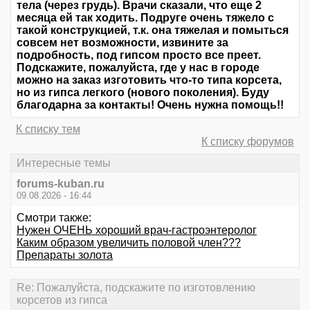
тела (через грудь). Врачи сказали, что еще 2
месяца ей так ходить. Подруге очень тяжело с
такой конструкцией, т.к. она тяжелая и помыться
совсем нет возможности, извините за
подробность, под гипсом просто все преет.
Подскажите, пожалуйста, где у нас в городе
можно на заказ изготовить что-то типа корсета,
но из гипса легкого (нового поколения). Буду
благодарна за контакты! Очень нужна помощь!!
К списку тем
К списку форумов
Интересные темы
forums-kuban.ru
09.08.2026 - 16:44
Смотри также:
Нужен ОЧЕНЬ хороший врач-гастроэнтеролог
Каким образом увеличить половой член???
Препараты золота
Re: Пожалуйста, подскажите по изготовлению
корсетов из гипса