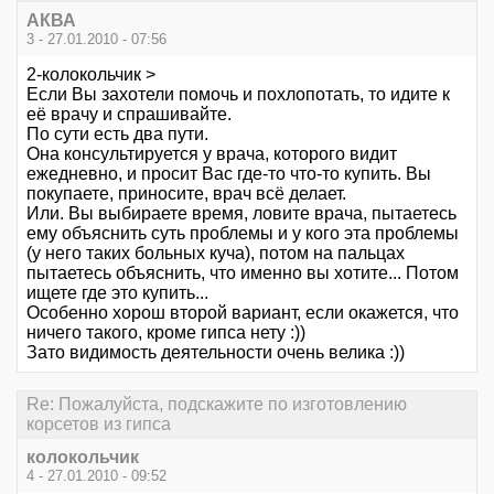
АКВА
3 - 27.01.2010 - 07:56
2-колокольчик >
Если Вы захотели помочь и похлопотать, то идите к
её врачу и спрашивайте.
По сути есть два пути.
Она консультируется у врача, которого видит
ежедневно, и просит Вас где-то что-то купить. Вы
покупаете, приносите, врач всё делает.
Или. Вы выбираете время, ловите врача, пытаетесь
ему объяснить суть проблемы и у кого эта проблемы
(у него таких больных куча), потом на пальцах
пытаетесь объяснить, что именно вы хотите... Потом
ищете где это купить...
Особенно хорош второй вариант, если окажется, что
ничего такого, кроме гипса нету :))
Зато видимость деятельности очень велика :))
Re: Пожалуйста, подскажите по изготовлению
корсетов из гипса
колокольчик
4 - 27.01.2010 - 09:52