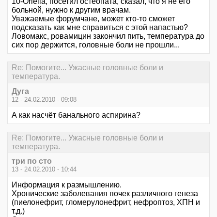
10-Oriella, посетил остеопата, сказал, что я не его
больной, нужно к другим врачам.
Уважаемые форумчане, может кто-то сможет
подсказать как мне справиться с этой напастью?
Ловомакс, ровамицин закончил пить, температура до
сих пор держится, головные боли не прошли...
Re: Помогите... Ужасные головные боли и
температура.
Дуга
12 - 24.02.2010 - 09:08
А как насчёт банального аспирина?
Re: Помогите... Ужасные головные боли и
температура.
три по сто
13 - 24.02.2010 - 10:44
Информация к размышлению.
Хронические заболевания почек различного генеза
(пиелонефрит, гломерулонефрит, нефроптоз, ХПН и
т.д.)