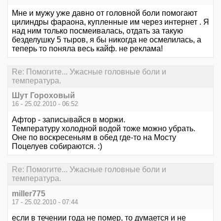
Мне и мужу уже давно от головной боли помогают
цилиндры фараона, купленные им через интернет . Я
над ним только посмеивалась, отдать за такую
безделушку 5 тыров, я бы никогда не осмелилась, а
теперь то поняла весь кайф. не реклама!
Re: Помогите... Ужасные головные боли и
температура.
Шут Гороховый
16 - 25.02.2010 - 06:52
Афтор - записывайся в моржи.
Температуру холодной водой тоже можно убрать.
Оне по воскресеньям в обед где-то на Мосту
Поцелуев собираются. :)
Re: Помогите... Ужасные головные боли и
температура.
miller775
17 - 25.02.2010 - 07:44
если в течении года не помер, то думается и не