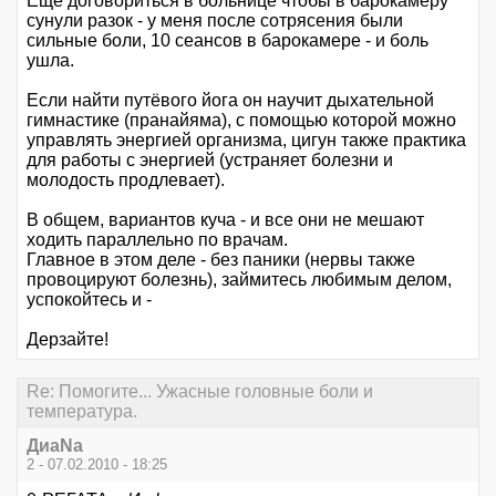
Ещё договориться в больнице чтобы в барокамеру
сунули разок - у меня после сотрясения были
сильные боли, 10 сеансов в барокамере - и боль
ушла.
Если найти путёвого йога он научит дыхательной
гимнастике (пранайяма), с помощью которой можно
управлять энергией организма, цигун также практика
для работы с энергией (устраняет болезни и
молодость продлевает).
В общем, вариантов куча - и все они не мешают
ходить параллельно по врачам.
Главное в этом деле - без паники (нервы также
провоцируют болезнь), займитесь любимым делом,
успокойтесь и -
Дерзайте!
Re: Помогите... Ужасные головные боли и
температура.
ДиаNa
2 - 07.02.2010 - 18:25