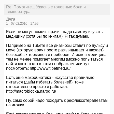
Re: Помогите... Ужасные головные боли и
температура.
Дуга
1 - 07.02.2010 - 17:56
Если не могут помочь врачи - надо самому изучать
медицину (хотя бы по книгам). Я так думаю.
Например на Тибете все диагнозы ставят по пульсу и
моче (которую врач просто разглядывает и нюхает),
без особых терминов и приборов. И ихняя медицина
тем не менее помогает многим (можно попытаться
найти кого то кто в этом соображает или тут
посмотреть:
http://www.tibetmed.ru/
Есть ещё макробиотика - искусство правильно
питаться (дабы избегать болезней), тоже
относительно просто и работает:
http://macrobiotika.narod.ru/
Ну, само собой надо походить к рефлексотерапевтам
на иголки.