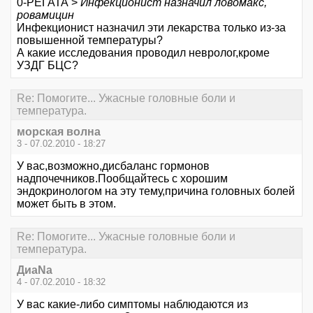
0-РЕГАТА >
Инфекционист назначил ловомакс,
ровамицин
Инфекционист назначил эти лекарства только из-за
повышенной температуры?
А какие исследования проводил невролог,кроме
УЗДГ БЦС?
Re: Помогите... Ужасные головные боли и
температура.
морская волна
3 - 07.02.2010 - 18:27
У вас,возможно,дисбаланс гормонов
надпочечников.Пообщайтесь с хорошим
эндокринологом на эту тему,причина головных болей
может быть в этом.
Re: Помогите... Ужасные головные боли и
температура.
ДиаNa
4 - 07.02.2010 - 18:32
У вас какие-либо симптомы наблюдаются из