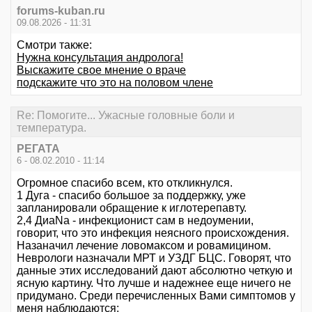
forums-kuban.ru
09.08.2026 - 11:31
Смотри также:
Нужна консультация андролога!
Выскажите свое мнение о враче
подскажите что это на половом члене
Re: Помогите... Ужасные головные боли и
температура.
РЕГАТА
6 - 08.02.2010 - 11:14
Огромное спасибо всем, кто откликнулся.
1 Дуга - спасибо большое за поддержку, уже
запланировали обращение к иглотерепавту.
2,4 ДиаNa - инфекционист сам в недоумении,
говорит, что это инфекция неясного происхождения.
Назаначил лечение ловомаксом и ровамицином.
Неврологи назначали МРТ и УЗДГ БЦС. Говорят, что
данные этих исследований дают абсолютно четкую и
ясную картину. Что лучше и надежнее еще ничего не
придумано. Среди перечисленных Вами симптомов у
меня наблюдаются: