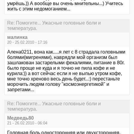
умрёшь.)) А вообще вы очень мнительны...) Учитесь
жить с этим недомоганием...
Re: Помогите... Ужасные головные боли и
температура.
малинка
20 - 25.02.2010 - 17:16
Алена0211, вона как.....я лет с 8 страдала головными
болями(мигренями), наврядли мой организм был
зашлакован застарелыми фекалиями, питание в 80г.
было проще не куда и я точно не пила кофе и не
курила:)) а вот сейчас если я не выпью утром кофе,
мне точно хреново весь день будет...:) перестаньте
морочить людям голову "космоэнергетикой" и
запретами...
Re: Помогите... Ужасные головные боли и
температура.
Медведь80
21 - 26.02.2010 - 06:04
Головная боль односторонняя или двухсторонняя,