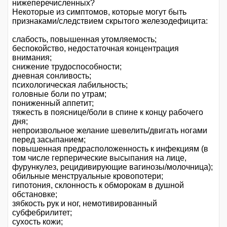
нижеперечисленных?
Некоторые из симптомов, которые могут быть
признаками/следствием скрытого железодефицита:
слабость, повышенная утомляемость;
беспокойство, недостаточная концентрация
внимания;
снижение трудоспособности;
дневная сонливость;
психологическая лабильность;
головные боли по утрам;
пониженный аппетит;
тяжесть в пояснице/боли в спине к концу рабочего
дня;
непроизвольное желание шевелить/двигать ногами
перед засыпанием;
повышенная предрасположенность к инфекциям (в
том числе герперические высыпания на лице,
фурункулез, рецидивирующие вагинозы/молочница);
обильные менструальные кровопотери;
гипотония, склонность к обморокам в душной
обстановке;
зябкость рук и ног, немотивированный
субфебрилитет;
сухость кожи;