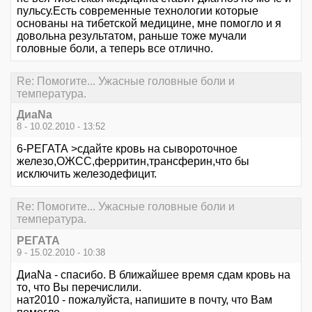
пульсу.Есть современные технологии которые
основаны на тибетской медицине, мне помогло и я
довольна результатом, раньше тоже мучали
головные боли, а теперь все отлично.
Re: Помогите... Ужасные головные боли и
температура.
ДиаNa
8 - 10.02.2010 - 13:52
6-РЕГАТА >сдайте кровь на сывороточное
железо,ОЖСС,ферритин,трансферин,что бы
исключить железодефицит.
Re: Помогите... Ужасные головные боли и
температура.
РЕГАТА
9 - 15.02.2010 - 10:38
ДиаNa - спасибо. В ближайшее время сдам кровь на
то, что Вы перечислили.
нат2010 - пожалуйста, напишите в почту, что Вам