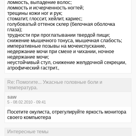
ломкость, выпадение волос;
ломкость и исчерченность ногтей;
трещины кожи ног и рук;
стоматит, глоссит, хейлит, кариес;
голубоватый оттенок склер (белочная оболочка
глаза);
трyдности при проглатывании твердой пищи;
снижение мышечного тонуса, мышечная слабость;
императивные позывы на мочеиспускание,
недержание мочи при смехе и чихании, ночное
недержание мочи;
неустойчивый стул, снижение желудочной секреции,
атрофический гастрит.,
Re: Помогите... Ужасные головные боли и
температура.
saw
5 - 08.02.2010 - 09:41
Посетите окулиста, отрегулируйте яркость монитора
своего компьютера
Интересные темы