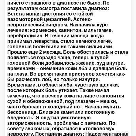
ничего страшного в диагнозе не было. По
результатам осмотра поставила диагноз:
Вегетативная дистония со стойкой
вазомоторной цефалгией. Астено-
невротический синдром. Назначила курс
лечения: кормексин, кавинтон, мильгамме,
церебролизин. В течении месяца, когда
принимал лекарства, стало немного легче,
головные боли были не такими сильными.
Прошло еще 2 месяца. Боль обострилась и стала
появляться гораздо чаще, теперь к тупой
головной боли добавилось жжение, зуд внутри,
временами – онемение кожи лба и давящая боль
на глаза. Во время таких приступов хочется как-
бы расчесать лоб, но только изнутри.
Временами, в области лба, чувствую щелчки,
после которых боль утихает. Также начал
замечать, что к вечеру кожа на лице становится
сухой и обезвоженной, под глазами – мешки,
часто бросает в холодный пот. Начала мучить
бессонница. Близкие заметили постоянную
бледность. Я ощутил умственную
заторможенность, проблемы с памятью. По
совету знакомых, обратился к «толковому»
неврологу. Поставили диагноз: Надсегментарная