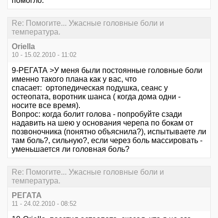
помогло.
Re: Помогите... Ужасные головные боли и
температура.
Oriella
10 - 15.02.2010 - 11:02
9-РЕГАТА >У меня были постоянные головные боли
именно такого плана как у вас, что
спасает: ортопедическая подушка, сеанс у
остеопата, воротник шанса ( когда дома одни -
носите все время).
Вопрос: когда болит голова - попробуйте сзади
надавить на шею у основания черепа по бокам от
позвоночника (понятно объяснила?), испытываете ли
там боль?, сильную?, если через боль массировать -
уменьшается ли головная боль?
Re: Помогите... Ужасные головные боли и
температура.
РЕГАТА
11 - 24.02.2010 - 08:52