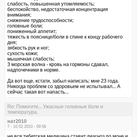
слабость, повышенная утомляемость;
беспокойство, недостаточная концентрация
внимания;
снижение трудоспособности;
головные боли;
пониженный аппетит;
тяжесть в пояснице/боли в спине к концу рабочего
дня;
зябкость рук и ног;
сухость кожи;
мышечная слабость;
3 морская волна - кровь на гормоны сдавал,
надпочечники в норме.
Да вот еще, кстати, забыл написать: мне 23 года.
Никогда проблем со здоровьем не испытывал... А
сейчас такая вот напасть...
Re: Помогите... Ужасные головные боли и
температура.
нат2010
7 - 10.02.2010 - 09:56
не вся тибетская медицина ставит диагноз по моче и