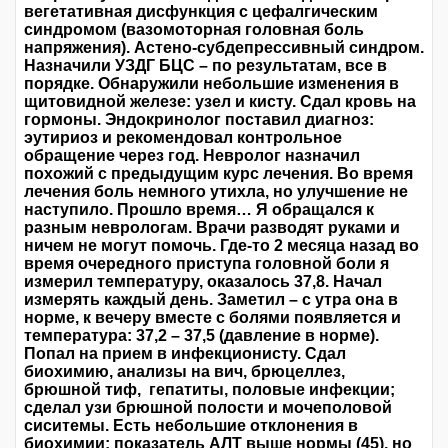
вегетативная дисфункция с цефалгическим
синдромом (вазомоторная головная боль
напряжения). Астено-субдепрессивный синдром.
Назначили УЗДГ БЦС – по результатам, все в
порядке. Обнаружили небольшие изменения в
щитовидной железе: узел и кисту. Сдал кровь на
гормоны. Эндокринолог поставил диагноз:
эутириоз и рекомендовал контрольное
обращение через год. Невролог назначил
похожий с предыдущим курс лечения. Во время
лечения боль немного утихла, но улучшение не
наступило. Прошло время… Я обращался к
разным неврологам. Врачи разводят руками и
ничем не могут помочь. Где-то 2 месяца назад во
время очередного приступа головной боли я
измерил температуру, оказалось 37,8. Начал
измерять каждый день. Заметил – с утра она в
норме, к вечеру вместе с болями появляется и
температура: 37,2 – 37,5 (давление в норме).
Попал на прием в инфекционисту. Сдал
биохимию, анализы на вич, брюцеллез,
брюшной тиф, гепатиты, половые инфекции;
сделал узи брюшной полости и мочеполовой
сиситемы. Есть небольшие отклонения в
биохимии: показатель АЛТ выше нормы (45), но