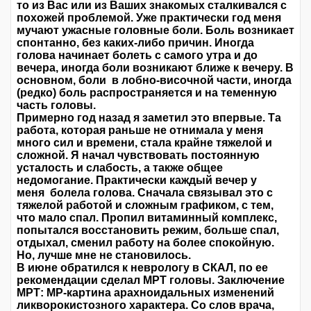
то из Вас или из Ваших знакомых сталкивался с
похожей проблемой. Уже практически год меня
мучают ужасные головные боли. Боль возникает
спонтанно, без каких-либо причин. Иногда
голова начинает болеть с самого утра и до
вечера, иногда боли возникают ближе к вечеру. В
основном, боли в лобно-височной части, иногда
(редко) боль распространяется и на теменную
часть головы.
Примерно год назад я заметил это впервые. Та
работа, которая раньше не отнимала у меня
много сил и времени, стала крайне тяжелой и
сложной. Я начал чувствовать постоянную
усталость и слабость, а также общее
недомогание. Практически каждый вечер у
меня болела голова. Сначала связывал это с
тяжелой работой и сложным графиком, с тем,
что мало спал. Пропил витаминный комплекс,
попытался восстановить режим, больше спал,
отдыхал, сменил работу на более спокойную.
Но, лучше мне не становилось.
В июне обратился к неврологу в СКАЛ, по ее
рекомендации сделал МРТ головы. Заключение
МРТ: МР-картина арахноидальных изменений
ликворокистозного характера. Со слов врача,