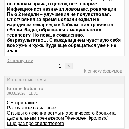
по словам врача, в целом, все в норме.
Инфекционист назначил ловомакс, ровамицин.
Пью 2 недели – улучшения не почувствовал.
От отчаяния за время болезни ездил и к
народным лекарям, и к бабкам, пил травяные
сборы, бады, обращался к мануальному
терапевту. Но пока, к сожалению,
безрезультатно… С каждым днем чувствую себя
все хуже и хуже. Куда еще обращаться уже и не
знаю…
К списку тем
1
>
К списку форумов
Интересные темы
forums-kuban.ru
09.08.2026 - 11:31
Смотри также:
Расскажите о диагнозе
Отзывы о лечении астмы и хронического бронхита
дыхательным тренажером "Феномен Фролова"
Еще раз про эпилептолога