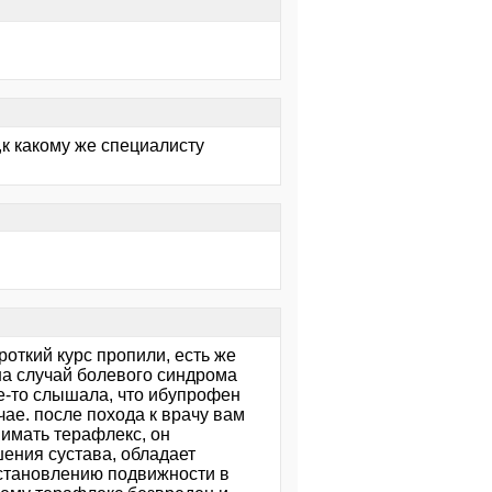
,к какому же специалисту
откий курс пропили, есть же
 на случай болевого синдрома
е-то слышала, что ибупрофен
ае. после похода к врачу вам
имать терафлекс, он
ения сустава, обладает
становлению подвижности в