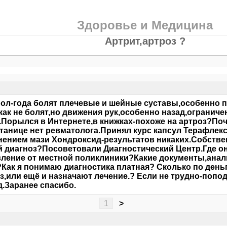
Здоровье и Медицина
Артрит,артроз ?
пол-года болят плечевые и шейные суставы,особенно 
как не болят,но движения рук,особенно назад,огранич
Порылся в Интернете,в книжках-похоже на артроз?Поч
станице нет ревматолога.Принял курс капсул Терафле
ением мази Хондроксид-результатов никаких.Собстве
 диагноз?Посоветовали Диагностический Центр.Где о
ление от местной поликлиники?Какие документы,анали
Как я понимаю диагностика платная? Сколько по деньг
з,или ещё и назначают лечение.? Если не трудно-попод
д.Заранее спасибо.
1
>