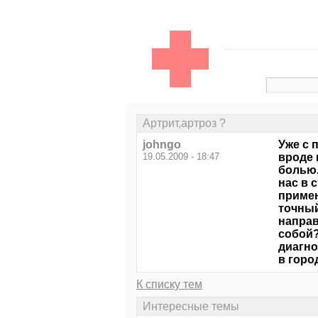
Артрит,артроз ?
johngo
Уже с 
19.05.2009 - 18:47
вроде 
болью.
нас в 
примен
точный
направ
собой?
диагно
в горо
К списку тем
Интересные темы