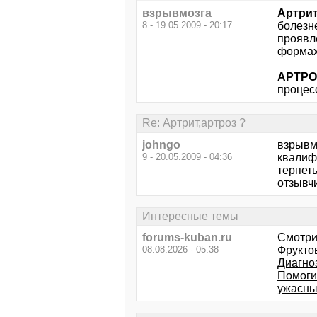
взрывмозга
Артри
8 - 19.05.2009 - 20:17
болезн
проявл
формах
АРТР
процес
Re: Артрит,артроз ?
johngo
взрывм
9 - 20.05.2009 - 04:36
квалиф
терпет
отзывч
Интересные темы
forums-kuban.ru
Смотри
08.08.2026 - 05:38
Фрукто
Диагно
Помоги
ужасны