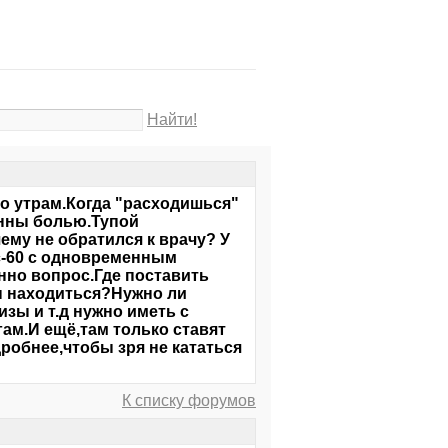
Найти!
по утрам.Когда "расходишься"
енны болью.Тупой
ему не обратился к врачу? У
кс-60 с одновременным
нно вопрос.Где поставить
н находиться?Нужно ли
зы и т.д нужно иметь с
ам.И ещё,там только ставят
робнее,чтобы зря не кататься
К списку форумов