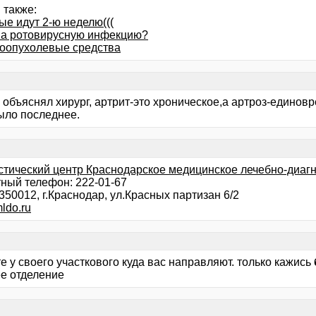
 также:
ые идут 2-ю неделю(((
на ротовирусную инфекцию?
оопухолевые средства
 объяснял хирург, артрит-это хроническое,а артроз-единов
ыло последнее.
стический центр Краснодарское медицинское лечебно-диаг
тный телефон: 222-01-67
350012, г.Краснодар, ул.Красных партизан 6/2
ldo.ru
е у своего участкового куда вас направляют. только кажись
е отделение