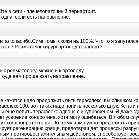
те в сети - плечелопаточный периартрит.
годна, если есть направление.
читал,спасибо.Симптомы схожи на 100%. Что то я запутался
ться? Ревматолог,хирург,ортопед,терапевт?
 к ревматологу, можно и к ортопеду.
 куда вам проще взять направление.
е кажется надо продолжить пить терафлекс, вы слишком кор
афлекс 100, вот таких надо попить несколько штук. Кстати
бы еще попить терафлекс адванс с ибупрофеном. Я даже гд
т усвоение хондротина, хотя могу ошибаться. В любом случ
ут хондропротекторы. Поэтому вам нужно продолжать прин
ирует регенерацию хрящя, предотвращает процессы разруш
ным противовоспалительным действием, способствует вос