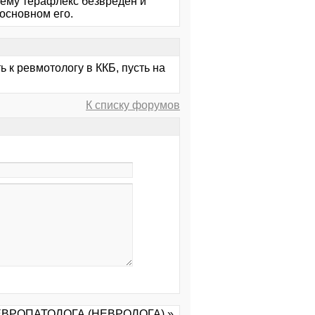
сему терафлекс безвреден и
основном его.
ь к ревмотологу в ККБ, пусть на
К списку форумов
 НЕВРОПАТОЛОГА (НЕВРОЛОГА) »