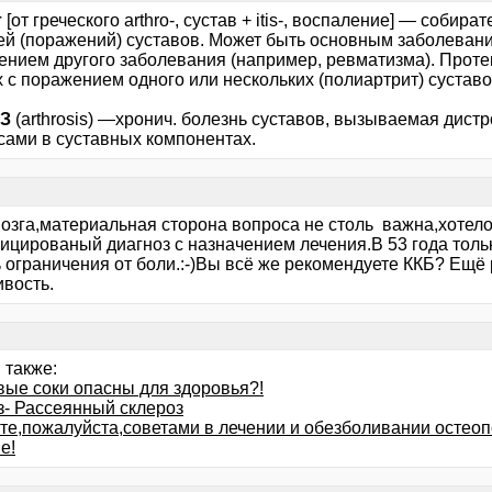
т
[от греческого arthro-, сустав + itis-, воспаление] — соби
ей (поражений) суставов. Может быть основным заболевани
ением другого заболевания (например, ревматизма). Протек
 с поражением одного или нескольких (полиартрит) суставо
ОЗ
(arthrosis) —хронич. болезнь суставов, вызываемая дис
сами в суставных компонентах.
озга,материальная сторона вопроса не столь важна,хотело
ицированый диагноз с назначением лечения.В 53 года тольк
ь ограничения от боли.:-)Вы всё же рекомендуете ККБ? Ещё
ивость.
 также:
вые соки опасны для здоровья?!
з- Рассеянный склероз
те,пожалуйста,советами в лечении и обезболивании остеоп
е!