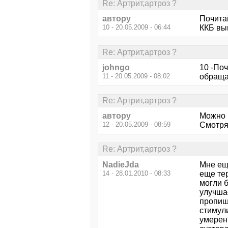
Re: Артрит,артроз ?
автору
Почитай
10 - 20.05.2009 - 06:44
ККБ вы
Re: Артрит,артроз ?
johngo
10 -По
11 - 20.05.2009 - 08:02
обраща
Re: Артрит,артроз ?
автору
Можно и
12 - 20.05.2009 - 08:59
Смотря
Re: Артрит,артроз ?
NadieJda
Мне ещ
14 - 28.01.2010 - 08:33
еще тер
могли 
улучшае
пропиш
стимул
умерен