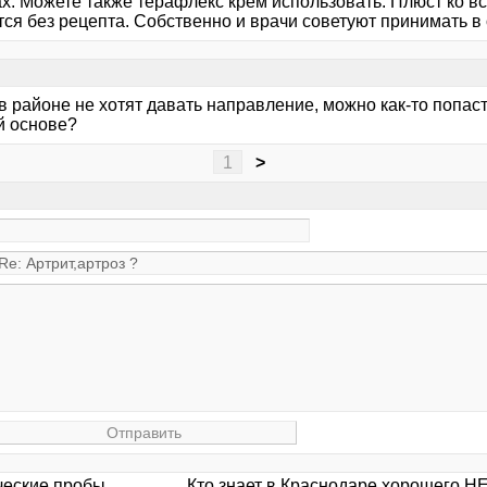
ах. Можете также терафлекс крем использовать. Плюст ко в
ся без рецепта. Собственно и врачи советуют принимать в 
в районе не хотят давать направление, можно как-то попаст
й основе?
1
>
ческие пробы
Кто знает в Краснодаре хорошего