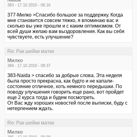
383 - 17.10.2010 - 06:16
377-Милко >Спасибо большое за поддержку. Когда
мне становится совсем тяжко, я впоминаю вас и
сколько вы уже прошли и с каким оптимизмом. От
всей души желаю вам выздоровления. Как вы себя
чувствуете, есть улучшение?
Re: Рак шейки матки
Милко
384 - 17.10.2010 - 09:37
383-Naida > спасибо за добрые слова. Эта неделя
была просто прекрасна, как будто и не капали-
состояние отличное, хоть немного передышки. По
поводу улучшения говорить еще рано, вот пройдет
еще 2 курса тогда и будем посмотреть.
От Вас жду хороших новостей после выписки, буду с
нетерпением ждать.
Re: Рак шейки матки
Милко