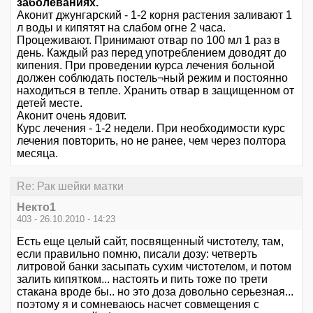
заболеваниях.
Аконит джунгарский - 1-2 корня растения заливают 1
л воды и кипятят на слабом огне 2 часа.
Процеживают. Принимают отвар по 100 мл 1 раз в
день. Каждый раз перед употреблением доводят до
кипения. При проведении курса лечения больной
должен соблюдать постель¬ный режим и постоянно
находиться в тепле. Хранить отвар в защищенном от
детей месте.
Аконит очень ядовит.
Курс лечения - 1-2 недели. При необходимости курс
лечения повторить, но не ранее, чем через полтора
месяца.
Re: Рак шейки матки
Некто1
403 - 26.10.2010 - 14:23
Есть еще целый сайт, посвященный чистотелу, там,
если правильно помню, писали дозу: четверть
литровой банки засыпать сухим чистотелом, и потом
залить кипятком... настоять и пить тоже по трети
стакана вроде бы.. но это доза довольно серьезная...
поэтому я и сомневаюсь насчет совмещения с