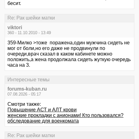
бесит.
Re: Рак шейки матки
viktori
360 - 11.10.2010 - 13:49
359-Милко >тоже поражена,один мужчина сидеть не
мог от боли,но его даже не продвинули по
очереди,врач сказал в каком кабинете можно
положить,а жена продолжала сидеть жуткую очередь
часа на 3.
Интересные темы
forums-kuban.ru
07.08.2026 - 05:17
Смотри также:
Повышение АСТ и АЛТ крови
женские прокладки с анионами! Кто пользовался?
обследование для военкомата
Re: Рак шейки матки