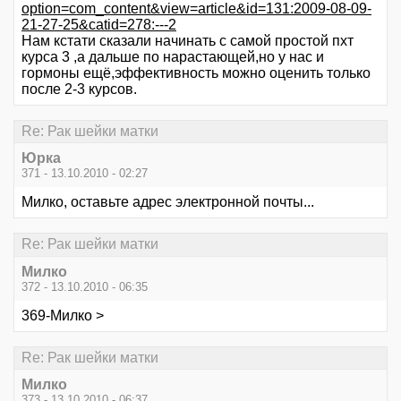
option=com_content&view=article&id=131:2009-08-09-
21-27-25&catid=278:---2
Нам кстати сказали начинать с самой простой пхт
курса 3 ,а дальше по нарастающей,но у нас и
гормоны ещё,эффективность можно оценить только
после 2-3 курсов.
Re: Рак шейки матки
Юрка
371 - 13.10.2010 - 02:27
Милко, оставьте адрес электронной почты...
Re: Рак шейки матки
Милко
372 - 13.10.2010 - 06:35
369-Милко >
Re: Рак шейки матки
Милко
373 - 13.10.2010 - 06:37