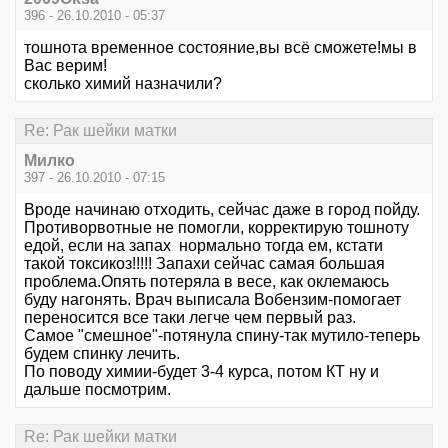
396 - 26.10.2010 - 05:37
тошнота временное состояние,вы всё сможете!мы в
Вас верим!
сколько химий назначили?
Re: Рак шейки матки
Милко
397 - 26.10.2010 - 07:15
Вроде начинаю отходить, сейчас даже в город пойду.
Противорвотные не помогли, корректирую тошноту
едой, если на запах нормально тогда ем, кстати
такой токсикоз!!!!! Запахи сейчас самая большая
проблема.Опять потеряла в весе, как оклемаюсь
буду нагонять. Врач выписала Вобензим-помогает
переносится все таки легче чем первый раз.
Самое "смешное"-потянула спину-так мутило-теперь
будем спинку лечить.
По поводу химии-будет 3-4 курса, потом КТ ну и
дальше посмотрим.
Re: Рак шейки матки