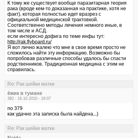
К тому же существует вообще паразитарная теория
рака (вроде кем-то доказанная на практике, хотя не
факт), которая полностью идет вразрез с
официальной медицинской трактовкой.
Соответственно методы лечения немного иные, в
том числе и АСД.
если интересно дофига по теме инфы тут:
http://rak.flyboard.ru/
Я вот лично жалею что мне в свое время просто не
сложилось найти эту информацию. Возможно бы
попробовав различные способы удалось бы спасти
родственников. Традиционная медицина с этим не
справилась.
Re: Рак шейки матки
ёжик в тумане
382 - 16.10.2010 - 19:07
по 379
как удачно эта записка была найдена...)
Re: Рак шейки матки
Naida