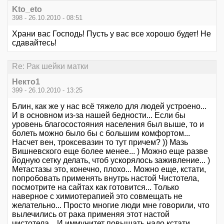
Kto_eto
398 - 26.10.2010 - 08:51
Храни вас Господь! Пусть у вас все хорошо будет! Не
сдавайтесь!
Re: Рак шейки матки
Некто1
399 - 26.10.2010 - 13:25
Блин, как же у нас всё тяжело для людей устроено...
И в основном из-за нашей бедности... Если бы
уровень благосостояния населения был выше, то и
болеть можно было бы с большим комфортом...
Насчет вен, троксевазин то тут причем? )) Мазь
Вишневского еще более менее... ) Можно еще разве
йодную сетку делать, чтоб ускорялось заживление... )
Метастазы это, конечно, плохо... Можно еще, кстати,
попробовать применять внутрь настой Чистотела,
посмотрите на сайтах как готовится... Только
наверное с химиотерапией это совмещать не
желательно... Просто многие люди мне говорили, что
вылечились от рака применяя этот настой
чистотела... И иммунитет повышать надо кстати...