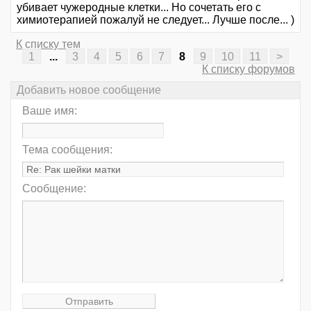
убивает чужеродные клетки... Но сочетать его с
химиотерапией пожалуй не следует... Лучше после... )
К списку тем
1
...
3
4
5
6
7
8
9
10
11
>
К списку форумов
Добавить новое сообщение
Ваше имя:
Тема сообщения:
Сообщение: