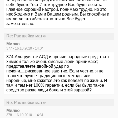
себя будете "есть" тем труднее Вас будет лечить.
Главное хороший настрой, понимаю трудно, но это
необходимо и Вам и Вашим родным. Вы спокойны и
им легче,это абсолютно точно.Все будет
замечательно.
Re: Рак шейки матки
Милко
377 - 16.10.2010 - 14:04
374-Альтруист > АСД и прочие народные средства с
химией только очень смелые люди принимают,
представляете двойной удар по
печени.....рискованное занятие. Если честно, я не
знаю что лучше традиционные методы или
народные, мне кажется это как повезет по жизни. И
там и там нет 100% гарантии, если бы было такое
средство разве люди болели этой заразой?
Re: Рак шейки матки
Милко
378 - 16.10.2010 - 14:31