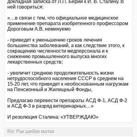
докладная записка от Л.П. Берии к И. В. Сталину. В
ней говориться:
«…в связи с тем, что официальное медицинское
применение препарата изобретенного профессором
Дороговым А.В. неминуемо
- приведет к уменьшению сроков лечения
большинства заболеваний, а как следствие этого, к
сокращению численности медперсонала и к
снижению промышленного выпуска многих
лекарственных средств;
- увеличит среднюю продолжительность жизни
нетрудоспособного населения СССР в среднем на
15-20 лет, что приведет к необоснованным нагрузкам
на Пенсионный и Жилищный Фонды,
Предлагаю перевести препараты АСД Ф-1, АСД Ф-2
и АСД Ф-3 в разряд ветеринарных…»
И резолюция Сталина: «УТВЕРЖДАЮ»
Re: Рак шейки матки