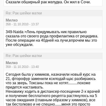
Сказали обширный рак желудка. Он жил в Сочи.
Re: Рак шейки матки
Милко
358 - 11.10.2010 - 13:37
349-Naida >Лень придумывать ник правильно
сказала-это своего рода профилактика от рецидива.
После операции на 40дней на лучи,впрочем мы это
уже обсуждали.
Re: Рак шейки матки
Милко
359 - 11.10.2010 - 13:40
Сегодня была у химиков, назначили новый курс на
21, фторофур заменили ксилодай-щас разбираюсь
что за зверь. Токсаны пока не хотят..........похоже
придется настаивать.
Ненавижу ходить в диспансер-посещение 2-х врачей
и получение бесплатного рецепта растянулось на 5
часов ожидания (главным образом у химиков), все
так бестолково и не спешно.......меня это просто