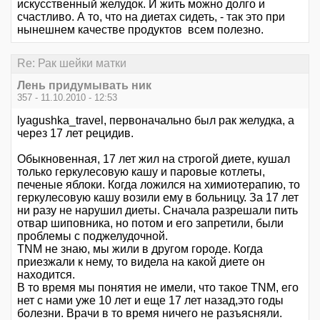
искусственный желудок. И жить можно долго и
счастливо. А то, что на диетах сидеть, - так это при
нынешнем качестве продуктов всем полезно.
Re: Рак шейки матки
Лень придумывать ник
357 - 11.10.2010 - 12:53
lyagushka_travel, первоначально был рак желудка, а
через 17 лет рецидив.
Обыкновенная, 17 лет жил на строгой диете, кушал
только геркулесовую кашу и паровые котлеты,
печеные яблоки. Когда ложился на химиотерапию, то
геркулесовую кашу возили ему в больницу. За 17 лет
ни разу не нарушил диеты. Сначала разрешали пить
отвар шиповника, но потом и его запретили, были
проблемы с поджелудочной.
TNM не знаю, мы жили в другом городе. Когда
приезжали к нему, то видела на какой диете он
находится.
В то время мы понятия не имели, что такое TNM, его
нет с нами уже 10 лет и еще 17 лет назад,это годы
болезни. Врачи в то время ничего не разъясняли.