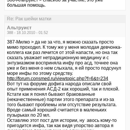
большая помощь.
Re: Рак шейки матки
Альтруист
388 - 18.10.2010 - 01:52
387-Милко > да не за что, я можно сказать просто
мимо проходил. К тому же у меня молодая девчонка-
коллега как раз лечится от этой напасти, но она так
сказать уважает нетрадиционную медицину и с
энтузиазмом восприняла инфу про асд, точнее она
уже и без меня о нем слыхала, я ей просто подсунул
море инфы по этому средству.
http://forum.consmed.ru/viewtopic.php?f=6&t=234
Вот тут на форуме дофига народа описали свой
опыт применения АСД-2 как хороший, так и плохой.
Кстати как я понял бывают бракованные
(некачественные) партии этого препарата и из-за
того бывают проблемы или отсутствие результата.
Вроде самый хороший считается в маленьких
пузырьках по 20 мл.
Оставляю этот пост для истории, ну авось кому-то
пригодится инфа, так как видя упорство автора я