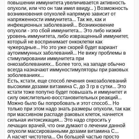
повышении иммунитета увеличивается активность
опухоли, или что он там имел ввиду... ) Возможность
возникновения опухолей напрямую зависит от
напряженности иммунитета... Так же, как и
инфекционных заболеваний... Возникновение
опухоли - это сбой иммунитета... Это либо низкий
уровень иммунитета, либо извращенный иммунитет,
который не воспринимает онкоклетки как
чужеродные... Но это уже скорей будет вариант
аутоиммунных заболеваний... Не вижу проблемы в
стимулировании иммунитета при
онкозаболеваниях... Более того, на западе обычно
всегда назначают иммуностимуляторы при раковых
зоболеваниях...
Есть, кстати, еще способ лечения онкозаболеваний
высокими дозами витамина С, до 3 гр в сутки... Это
кстати тоже попутно будет повышать и иммунитет и
силу окислительно-восстановительных реакций...
Можно было бы попробовать и этот способ... Но
только при этом надо знать размеры опухоли, так как
при массивном распаде раковых клеток, начнется
сильная интоксикация... Это надо спросить у
лечащих врачей, что они думают о лечении данной
опухоли массированными дозами витамина С...
А насчет чистотела... Он большей частью просто