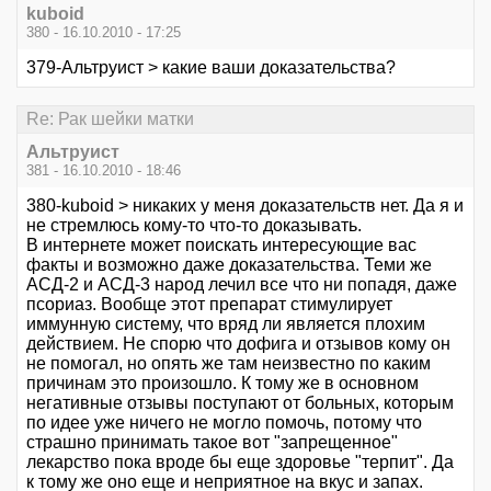
kuboid
380 - 16.10.2010 - 17:25
379-Альтруист > какие ваши доказательства?
Re: Рак шейки матки
Альтруист
381 - 16.10.2010 - 18:46
380-kuboid > никаких у меня доказательств нет. Да я и
не стремлюсь кому-то что-то доказывать.
В интернете может поискать интересующие вас
факты и возможно даже доказательства. Теми же
АСД-2 и АСД-3 народ лечил все что ни попадя, даже
псориаз. Вообще этот препарат стимулирует
иммунную систему, что вряд ли является плохим
действием. Не спорю что дофига и отзывов кому он
не помогал, но опять же там неизвестно по каким
причинам это произошло. К тому же в основном
негативные отзывы поступают от больных, которым
по идее уже ничего не могло помочь, потому что
страшно принимать такое вот "запрещенное"
лекарство пока вроде бы еще здоровье "терпит". Да
к тому же оно еще и неприятное на вкус и запах.