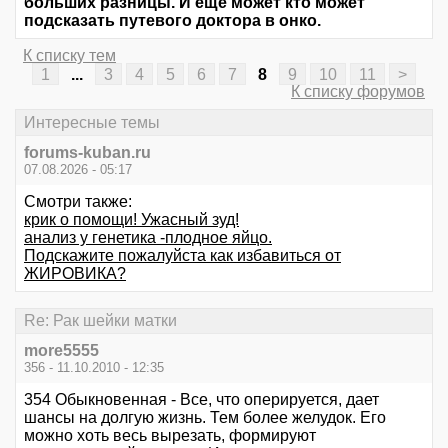
больших разницы. И еще может кто может
подсказать путевого доктора в онко.
К списку тем
1
...
3
4
5
6
7
8
9
10
11
>
К списку форумов
Интересные темы
forums-kuban.ru
07.08.2026 - 05:17
Смотри также:
крик о помощи! Ужасный зуд!
анализ у генетика -плодное яйцо.
Подскажите пожалуйста как избавиться от
ЖИРОВИКА?
Re: Рак шейки матки
more5555
356 - 11.10.2010 - 12:35
354 Обыкновенная - Все, что оперируется, дает
шансы на долгую жизнь. Тем более желудок. Его
можно хоть весь вырезать, формируют