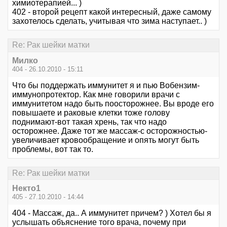
химиотерапией... )
402 - второй рецепт какой интересный, даже самому
захотелось сделать, учитывая что зима наступает.. )
Re: Рак шейки матки
Милко
404 - 26.10.2010 - 15:11
Что бы поддержать иммунитет я и пью Вобензим-
иммунопротектор. Как мне говорили врачи с
иммунитетом надо быть поосторожнее. Вы вроде его
повышаете и раковые клетки тоже голову
поднимают-вот такая хрень, так что надо
осторожнее. Даже тот же массаж-с осторожностью-
увеличивает кровообращение и опять могут быть
проблемы, вот так то.
Re: Рак шейки матки
Некто1
405 - 27.10.2010 - 14:44
404 - Массаж, да.. А иммунитет причем? ) Хотел бы я
услышать объяснение того врача, почему при