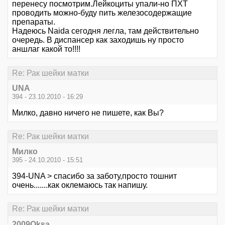
перенесу посмотрим.Лейкоциты упали-но ПХТ
проводить можно-буду пить железосодержащие
препараты.
Надеюсь Naida сегодня легла, там действительно
очередь. В диспансер как заходишь ну просто
аншлаг какой то!!!!
Re: Рак шейки матки
UNA
394 - 23.10.2010 - 16:29
Милко, давно ничего не пишете, как Вы?
Re: Рак шейки матки
Милко
395 - 24.10.2010 - 15:51
394-UNA > спасибо за заботу,просто тошнит
очень.......как оклемаюсь так напишу.
Re: Рак шейки матки
2009Oksa