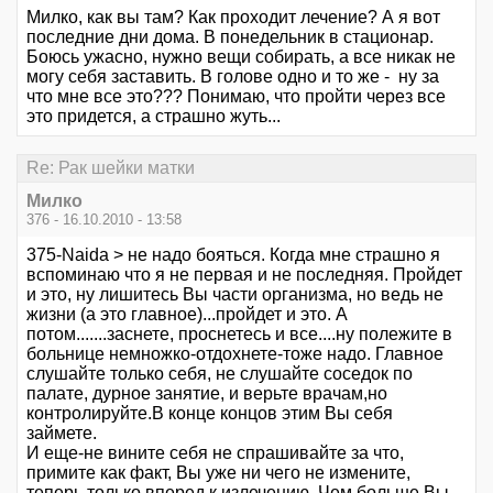
Милко, как вы там? Как проходит лечение? А я вот
последние дни дома. В понедельник в стационар.
Боюсь ужасно, нужно вещи собирать, а все никак не
могу себя заставить. В голове одно и то же - ну за
что мне все это??? Понимаю, что пройти через все
это придется, а страшно жуть...
Re: Рак шейки матки
Милко
376 - 16.10.2010 - 13:58
375-Naida > не надо бояться. Когда мне страшно я
вспоминаю что я не первая и не последняя. Пройдет
и это, ну лишитесь Вы части организма, но ведь не
жизни (а это главное)...пройдет и это. А
потом.......заснете, проснетесь и все....ну полежите в
больнице немножко-отдохнете-тоже надо. Главное
слушайте только себя, не слушайте соседок по
палате, дурное занятие, и верьте врачам,но
контролируйте.В конце концов этим Вы себя
займете.
И еще-не вините себя не спрашивайте за что,
примите как факт, Вы уже ни чего не измените,
теперь только вперед к излечению. Чем больше Вы