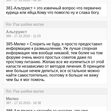
385 - 17.10.2010 - 09:38
381-Альтруист > это извечный вопрос-что первично
курица или яйца.Кому что помогло ну и слава богу.
Re: Рак шейки матки
Альтруист
386 - 17.10.2010 - 11:03
385-Милко > Спорить не буду, я просто предоставил
информацию к размышлению. Уж лучше спорная
информация чем вообще никакой, тем более на том
форуме очень много простых советов даже по
простому питанию. Желаю все же излечиться от этой
напасти независимо от методов лечения. В принципе
мне больше нечем делиться, все остальное можно
найти самостоятельно, поэтому я больше не вижу
чем бы я мог помочь.
Re: Рак шейки матки
Милко
387 - 17.10.2010 - 16:38
386-Альтруист > спасибо за участие, это уже