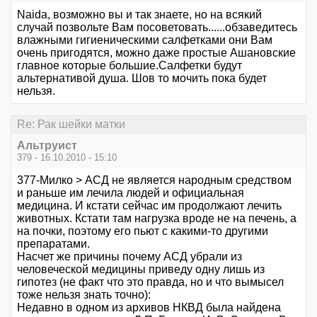
Naida, возможно вы и так знаете, но на всякий
случай позвольте Вам посоветовать......обзаведитесь
влажными гигиеническими салфетками они Вам
очень пригодятся, можно даже простые Ашановские
главное которые большие.Салфетки будут
альтернативой душа. Шов то мочить пока будет
нельзя.
Re: Рак шейки матки
Альтруист
379 - 16.10.2010 - 15:10
377-Милко > АСД не является народным средством
и раньше им лечила людей и официальная
медицина. И кстати сейчас им продолжают лечить
животных. Кстати там нагрузка вроде не на печень, а
на почки, поэтому его пьют с какими-то другими
препаратами.
Насчет же причины почему АСД убрали из
человеческой медицины приведу одну лишь из
гипотез (не факт что это правда, но и что вымысел
тоже нельзя знать точно):
Недавно в одном из архивов НКВД была найдена