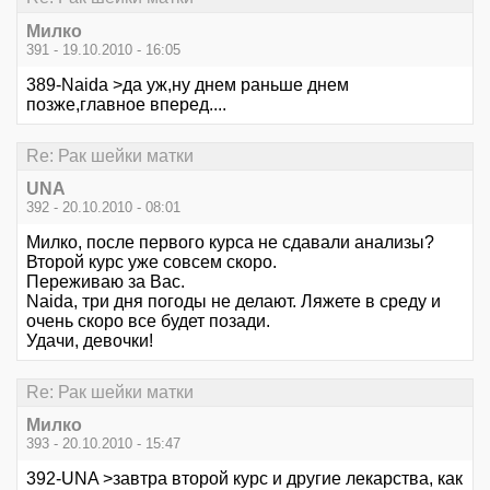
Милко
391 - 19.10.2010 - 16:05
389-Naida >да уж,ну днем раньше днем
позже,главное вперед....
Re: Рак шейки матки
UNA
392 - 20.10.2010 - 08:01
Милко, после первого курса не сдавали анализы?
Второй курс уже совсем скоро.
Переживаю за Вас.
Naida, три дня погоды не делают. Ляжете в среду и
очень скоро все будет позади.
Удачи, девочки!
Re: Рак шейки матки
Милко
393 - 20.10.2010 - 15:47
392-UNA >завтра второй курс и другие лекарства, как