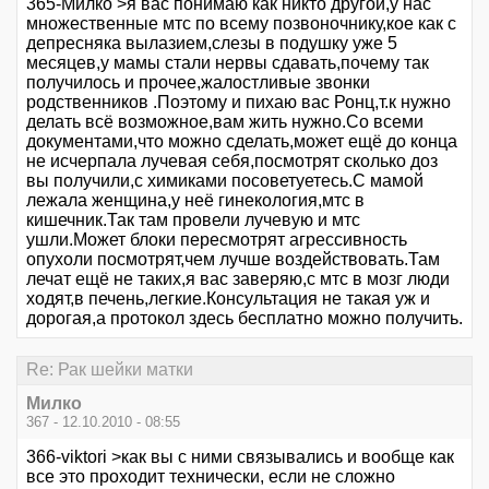
365-Милко >я вас понимаю как никто другой,у нас
множественные мтс по всему позвоночнику,кое как с
депресняка вылазием,слезы в подушку уже 5
месяцев,у мамы стали нервы сдавать,почему так
получилось и прочее,жалостливые звонки
родственников .Поэтому и пихаю вас Ронц,т.к нужно
делать всё возможное,вам жить нужно.Со всеми
документами,что можно сделать,может ещё до конца
не исчерпала лучевая себя,посмотрят сколько доз
вы получили,с химиками посоветуетесь.С мамой
лежала женщина,у неё гинекология,мтс в
кишечник.Так там провели лучевую и мтс
ушли.Может блоки пересмотрят агрессивность
опухоли посмотрят,чем лучше воздействовать.Там
лечат ещё не таких,я вас заверяю,с мтс в мозг люди
ходят,в печень,легкие.Консультация не такая уж и
дорогая,а протокол здесь бесплатно можно получить.
Re: Рак шейки матки
Милко
367 - 12.10.2010 - 08:55
366-viktori >как вы с ними связывались и вообще как
все это проходит технически, если не сложно