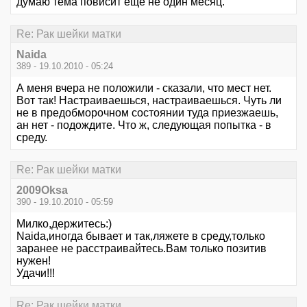
думаю тема повисит еще не один месяц.
Re: Рак шейки матки
Naida
389 - 19.10.2010 - 05:24
А меня вчера не положили - сказали, что мест нет.
Вот так! Настраиваешься, настраиваешься. Чуть ли
не в предобморочном состоянии туда приезжаешь,
ан нет - подождите. Что ж, следующая попытка - в
среду.
Re: Рак шейки матки
2009Oksa
390 - 19.10.2010 - 05:59
Милко,держитесь:)
Naida,иногда бывает и так,ляжете в среду,только
заранее не расстраивайтесь.Вам только позитив
нужен!
Удачи!!!
Re: Рак шейки матки