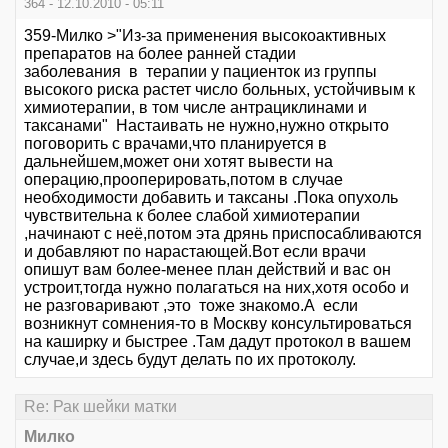
364 - 12.10.2010 - 05:11
359-Милко >"Из-за применения высокоактивных
препаратов на более ранней стадии
заболевания в терапии у пациенток из группы
высокого риска растет число больных, устойчивым к
химиотерапии, в том числе антрациклинами и
таксанами" Настаивать не нужно,нужно открыто
поговорить с врачами,что планируется в
дальнейшем,может они хотят вывести на
операцию,прооперировать,потом в случае
необходимости добавить и таксаны .Пока опухоль
чувствительна к более слабой химиотерапии
,начинают с неё,потом эта дрянь приспосабливаются
и добавляют по нарастающей.Вот если врачи
опишут вам более-менее план действий и вас он
устроит,тогда нужно полагаться на них,хотя особо и
не разговаривают ,это тоже знакомо.А если
возникнут сомнения-то в Москву консультироваться
на каширку и быстрее .Там дадут протокол в вашем
случае,и здесь будут делать по их протоколу.
Re: Рак шейки матки
Милко