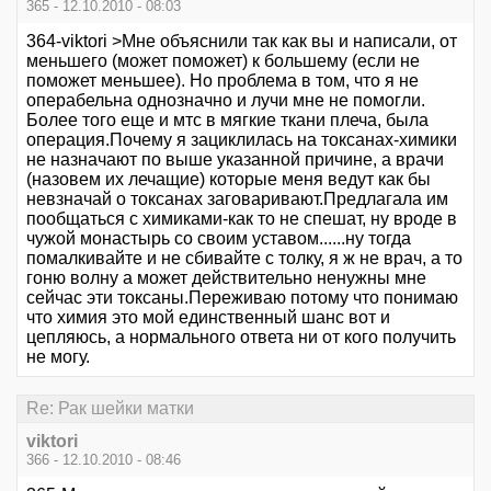
365 - 12.10.2010 - 08:03
364-viktori >Мне объяснили так как вы и написали, от
меньшего (может поможет) к большему (если не
поможет меньшее). Но проблема в том, что я не
операбельна однозначно и лучи мне не помогли.
Более того еще и мтс в мягкие ткани плеча, была
операция.Почему я зациклилась на токсанах-химики
не назначают по выше указанной причине, а врачи
(назовем их лечащие) которые меня ведут как бы
невзначай о токсанах заговаривают.Предлагала им
пообщаться с химиками-как то не спешат, ну вроде в
чужой монастырь со своим уставом......ну тогда
помалкивайте и не сбивайте с толку, я ж не врач, а то
гоню волну а может действительно ненужны мне
сейчас эти токсаны.Переживаю потому что понимаю
что химия это мой единственный шанс вот и
цепляюсь, а нормального ответа ни от кого получить
не могу.
Re: Рак шейки матки
viktori
366 - 12.10.2010 - 08:46