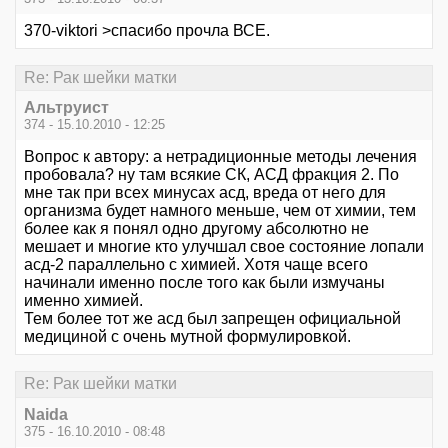
370-viktori >спасибо прочла ВСЕ.
Re: Рак шейки матки
Альтруист
374 - 15.10.2010 - 12:25
Вопрос к автору: а нетрадиционные методы лечения
пробовала? ну там всякие СК, АСД фракция 2. По
мне так при всех минусах асд, вреда от него для
организма будет намного меньше, чем от химии, тем
более как я понял одно другому абсолютно не
мешает и многие кто улучшал свое состояние лопали
асд-2 параллельно с химией. Хотя чаще всего
начинали именно после того как были измучаны
именно химией.
Тем более тот же асд был запрещен официальной
медициной с очень мутной формулировкой.
Re: Рак шейки матки
Naida
375 - 16.10.2010 - 08:48