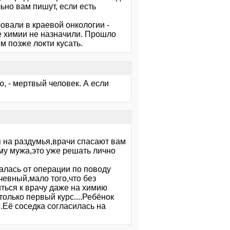
ьно вам пишут, если есть
ровали в краевой онкологии -
е химии не назначили. Прошло
м позже локти кусать.
, - мертвый человек. А если
я на раздумья,врачи спасают вам
му мужа,это уже решать лично
алась от операции по поводу
ачевный,мало того,что без
ться к врачу даже на химию
только первый курс....Ребёнок
.Её соседка согласилась на