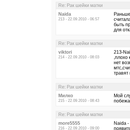
Re: Рак шейки матки
Naida
Раньше
213 - 22.09.2010 - 06:57
считала
быть пр
для отк
Re: Рак шейки матки
viktori
213-Na
214 - 22.09.2010 - 08:03
,плохо 
нет воз
мтс,счи
травят 
Re: Рак шейки матки
Милко
Мой слу
215 - 22.09.2010 - 08:43
побежал
Re: Рак шейки матки
more5555
Naida -
216 - 22.09.2010 - 09:00
появитс