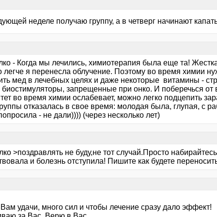
ующей неделе получаю группу, а в четверг начинают капать. 
ко - Когда мы лечились, химиотерапия была еще та! Жестка
о легче я перенесла облучение. Поэтому во время химии ну
ить мед в лечебных целях и даже некоторые витамины - ст
о биостимуляторы, запрещенные при онко. И поберечься от 
ет во время химии ослабевает, можно легко подцепить зара
группы отказалась в свое время: молодая была, глупая, с р
опросила - не дали)))) (через несколько лет)
ко >поздравлять не буду,не тот случай.Просто набирайтесь
вовала и болезнь отступила! Пишите как будете переносить
Вам удачи, много сил и чтобы лечение сразу дало эффект!
ваю за Вас. Верю в Вас.