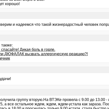
дет хорошо!
 верим и надеемся что такой жизнерадостный человек попр
 также:
 спасайте! Дикая боль в горле.
ли ДЮФАЛАК вызвать аллергическую реакцию?!
ичник
удачи!
олучила группу вторую.На ВТЭКе провела с 9.00 до 13.00 -
5, а все остальное ждем, ждем, ждем-устала как зараза. По
ась в 18.00 и проснулась только 9.00 кстати, стала быстро 