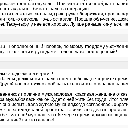
рокачественная опухоль... При злокачественной, как правил
ность удалить - бежать надо на операцию.
тетки несколько лет назад рак груди обнаружили, проопери
ли только опухоль, грудь оставили. Прошла облучение, даж
ет. Тьфу-тьфу, у нее все хорошо. Лучше раньше кинуться, че
213 - неполноценный человек, по моему твердому убеждению
пусть без ноги и руки даже, - очень даже полноценный!
лко >надеемся и верим!!!
ida >вы должны жить ради своего ребёнка,не теряйте врем
.Другой вопрос,нужно сообщать все нюансы операции ваше
твенников по линии мужа молодая красивая женщина отказ
за мужа,боялась,как он будет с ней жить без груди .Итог пл
я она испытывала жуткие мучения,когда согласилась обрати
же не хотели,врачей просто заставили это сделать,провели 
я без матери! муж нашёл себе через время другую женщину 
ю и живёт и это главное!