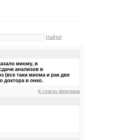
Найти!
азало миому, в
сдачи анализов в
 (все таки миома и рак две
 доктора в онко.
К списку форумов