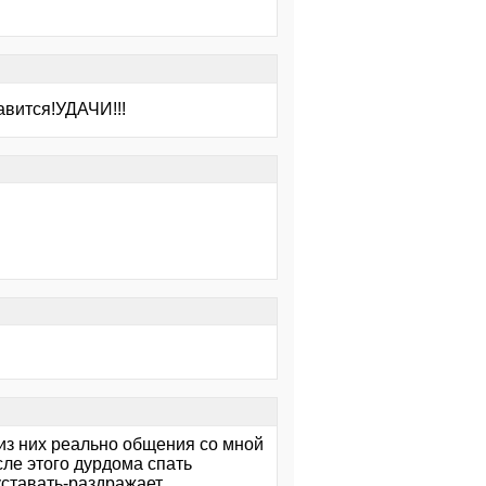
авится!УДАЧИ!!!
 из них реально общения со мной
сле этого дурдома спать
уставать-раздражает.