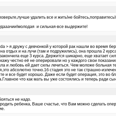
поверьте,лучше удалить все и жить!не бойтесь,поправитесь!
удааачии!молодая и сильная-все выдержите!
da > я дружу с девчонкой у которой рак нашли во время бе
на отдых и на лучи (там и подружились), она прошла 2 курса
 закончила еще 3 курса. Держится шикарно, еще хватает си
Скажу честно её не оперировали но у каждого свои показани
ила и любовь ей дает силы лечиться. Чем моложе больная т
,это абсолютно точно.1б стадия это не так страшно-излече
те и все будет хорошо. Даже если будет операция, это во б
.Главное что как мать вы уже состоялись и теперь ради сы
бояться не надо.
 родить ребенка, Ваше счастье, что Вам можно сделать оп
ие.