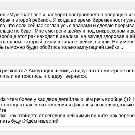
tori >Муж знает все и наоборот настраивает на операцию и ч
брак и второй ребенок. Я когда во время беременности узна
ла, что если сейчас соглашусь с врачами и сделаю прерыва
льше не будет. Мне смотрели шейку и под микроскопом и де
вообще этот рак находят в анализе, на взгляд здоровая шей
 в одном, который взяли в канале шейки, нашли. Но у меня
ыть можно будет обойтись только ампутацией шейки...
 рисковать? Ампутация шейки, а вдруг что-то мизерное ост
лить и не трястись, что вдруг вернется.
da >тем более у вас двое детей.так о чём речь вообще :))?
х онкоцентрах,если сомнения и финансы позволяют,только 
йте.
ко -как отойдете от сегодняшней химии пишите ,как перенос
пать будут.Ждём известий.