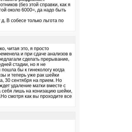
ников (без этой справки, как я
гой около 6000=, да надо быть
д. В собесе только льгота по
о, читая это, я просто
ременела и при сдаче анализов в
Предлагали сделать прерывание,
едней стадии, но я не
 пошла бы к гинекологу когда
зы и теперь уже рак шейки
а, 30 сентября на прием. Но
 ждет удаление матки вместе с
а себя лишь на конизацию шейки,
.Но смотря как вы проходите все