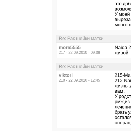
это доб
возмож
У моей 
выреза
много л
Re: Рак шейки матки
more5555
Naida 
217 - 22.09.2010 - 09:08
живой, 
Re: Рак шейки матки
viktori
215-Ми
218 - 22.09.2010 - 12:45
213-Na
жизнь 
вам .
У родс
рмж,из-
лечени
брать у
осталс
операци