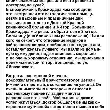
своих знакомых мы решили везти ребенка к
докторам, но куда?.
В справочной г. Краснодара нам сообщили,
что экстренная стоматологическая помощь
детям в выходные и праздничные дни
оказывается только в Детской Краевой
клинической больнице и 3-й гор. Больнице г.
Краснодара мы решили обратиться в 3-ю гор.
Больницу (она ближе к нам расположена). Ни для
кого не секрет, что отношение медиков к
заболевшим людям, особенно в выходные дни,
оставляет желать лучшего, мы взяли из дома н-
ную сумму денег, подготовившись морально
к не очень хорошему отношению, мы приехали в
приемный покой 3- гор. Больницы по ул.
Айвазовского.
Встретил нас молодой и очень
доброжелательный врач-стоматолог Цетрян
(имени и отчества я, к сожалению не узнала). Он
очень внимательно и осторожно отнесся к
маленькому пациенту, за две минуты
расположив его к себе. Мой сынишка даже и
успел испугаться. Доктор общался с ним как с «
взрослым мужчиной» естественно вызвав к себе