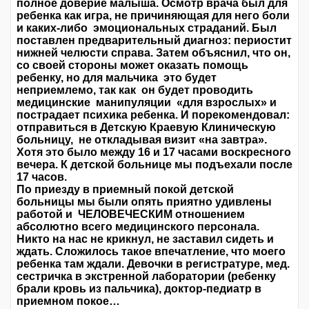
полное доверие малыша. Осмотр врача был для
ребенка как игра, не причиняющая для него боли
и каких-либо эмоциональных страданий. Был
поставлен предварительный диагноз: периостит
нижней челюсти справа. Затем объяснил, что он,
со своей стороны может оказать помощь
ребенку, но для мальчика это будет
неприемлемо, так как он будет проводить
медицинские манипуляции «для взрослых» и
пострадает психика ребенка. И порекомендовал:
отправиться в Детскую Краевую Клиническую
больницу, не откладывая визит «на завтра».
Хотя это было между 16 и 17 часами воскресного
вечера. К детской больнице мы подъехали после
17 часов.
По приезду в приемный покой детской
больницы мы были опять приятно удивлены
работой и ЧЕЛОВЕЧЕСКИМ отношением
абсолютно всего медицинского персонала.
Никто на нас не крикнул, не заставил сидеть и
ждать. Сложилось такое впечатление, что моего
ребенка там ждали. Девочки в регистратуре, мед.
сестричка в экстренной лаборатории (ребенку
брали кровь из пальчика), доктор-педиатр в
приемном покое…