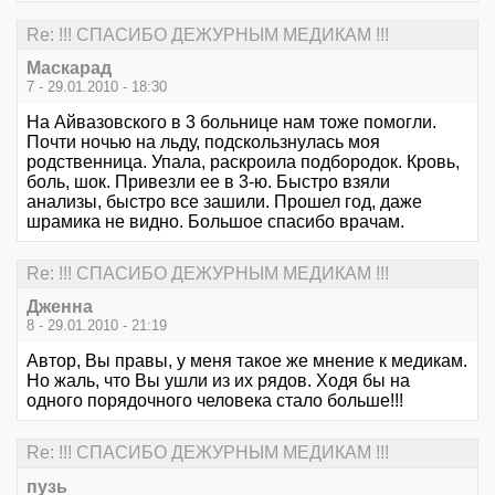
Re: !!! СПАСИБО ДЕЖУРНЫМ МЕДИКАМ !!!
Маскарад
7 - 29.01.2010 - 18:30
На Айвазовского в 3 больнице нам тоже помогли.
Почти ночью на льду, подскользнулась моя
родственница. Упала, раскроила подбородок. Кровь,
боль, шок. Привезли ее в 3-ю. Быстро взяли
анализы, быстро все зашили. Прошел год, даже
шрамика не видно. Большое спасибо врачам.
Re: !!! СПАСИБО ДЕЖУРНЫМ МЕДИКАМ !!!
Дженна
8 - 29.01.2010 - 21:19
Автор, Вы правы, у меня такое же мнение к медикам.
Но жаль, что Вы ушли из их рядов. Ходя бы на
одного порядочного человека стало больше!!!
Re: !!! СПАСИБО ДЕЖУРНЫМ МЕДИКАМ !!!
пузь