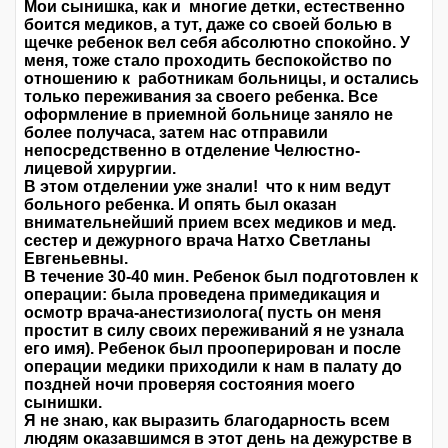
Мои сынишка, как и многие детки, естественно
боится медиков, а тут, даже со своей болью в
щечке ребенок вел себя абсолютно спокойно. У
меня, тоже стало проходить беспокойство по
отношению к работникам больницы, и остались
только переживания за своего ребенка. Все
оформление в приемной больнице заняло не
более получаса, затем нас отправили
непосредственно в отделение Челюстно-
лицевой хирургии.
В этом отделении уже знали! что к ним ведут
больного ребенка. И опять был оказан
внимательнейший прием всех медиков и мед.
сестер и дежурного врача Натхо Светланы
Евгеньевны.
В течение 30-40 мин. Ребенок был подготовлен к
операции: была проведена примедикация и
осмотр врача-анестизиолога( пусть он меня
простит в силу своих переживаний я не узнала
его имя). Ребенок был прооперирован и после
операции медики приходили к нам в палату до
поздней ночи проверяя состояния моего
сынишки.
Я не знаю, как выразить благодарность всем
людям оказавшимся в этот день на дежурстве в