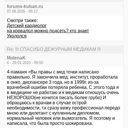
forums-kuban.ru
07.08.2026 - 05:17
Смотри также:
Детский кардиолог
на корвалол можно подсеть? кто знает
Укололся
Re: !!! СПАСИБО ДЕЖУРНЫМ МЕДИКАМ !!!
MalenaK
6 - 29.01.2010 - 09:50
4-паманя >Вы правы с мед точки написано
правильно. Я закончила мед. институт, проработала
в онко. диспансере 3 года, но в 1999г. из-за
врачебной ошибки потеряла ребенка. С этого года я
в медицине не работаю и к медикам отношусь очень
НЕХОРОШО(не хочется писать более грубо) И
обращаюсь к врачам в случае острой
необходимости, т.к сразу вижу профессионал передо
мною или дилетант с купленным дипломом,
нормальный человек или вымогатель. Я поэтому и
написала, что была просто шокирована.