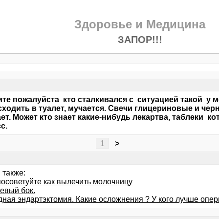
Здоровье и Медицина
ЗАПОР!!!
те пожалуйста кто сталкивался с ситуацией такой у 
сходить в туалет, мучается. Свечи глицериновые и че
ет. Может кто знает какие-нибудь лекартва, таблеки к
с.
1
>
 также:
посоветуйте как вылечить молочницу
евый бок.
дная эндартэктомия. Какие осложнения ? У кого лучше опе