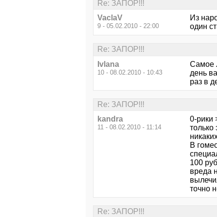
Re: ЗАПОР!!!
VaclaV
Из наро
9 - 05.02.2010 - 22:00
один ст
Re: ЗАПОР!!!
Ivlana
Самое 
10 - 08.02.2010 - 10:43
день в
раз в 
Re: ЗАПОР!!!
kandra
0-рики 
11 - 08.02.2010 - 11:14
только 
никаких
В гоме
специа
100 руб
вреда 
вылечи
точно н
Re: ЗАПОР!!!