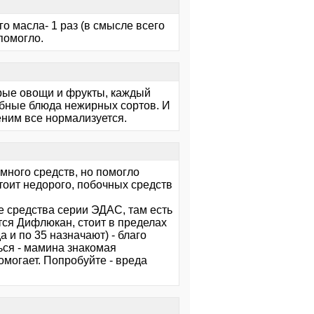
го масла- 1 раз (в смысле всего
помогло.
ырые овощи и фрукты, каждый
ыбные блюда нежирных сортов. И
еним все нормализуется.
много средств, но помогло
стоит недорого, побочных средств
е средства серии ЭДАС, там есть
ся Дифлюкан, стоит в пределах
а и по 35 назначают) - благо
ься - мамина знакомая
омогает. Попробуйте - вреда