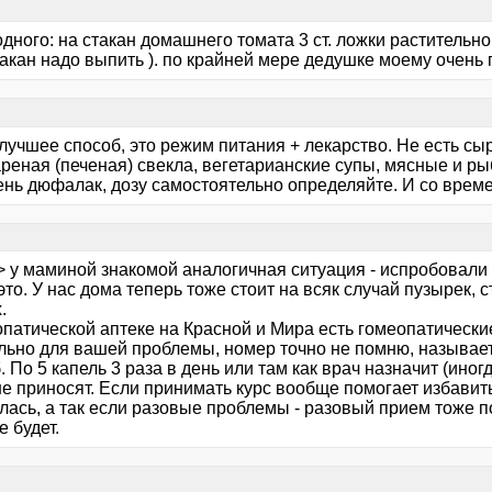
дного: на стакан домашнего томата 3 ст. ложки растительно
акан надо выпить ). по крайней мере дедушке моему очень 
лучшее способ, это режим питания + лекарство. Не есть с
ареная (печеная) свекла, вегетарианские супы, мясные и р
день дюфалак, дозу самостоятельно определяйте. И со врем
> у маминой знакомой аналогичная ситуация - испробовали 
это. У нас дома теперь тоже стоит на всяк случай пузырек, 
.
опатической аптеке на Красной и Мира есть гомеопатически
льно для вашей проблемы, номер точно не помню, называет
. По 5 капель 3 раза в день или там как врач назначит (иногд
не приносят. Если принимать курс вообще помогает избавит
лась, а так если разовые проблемы - разовый прием тоже п
е будет.