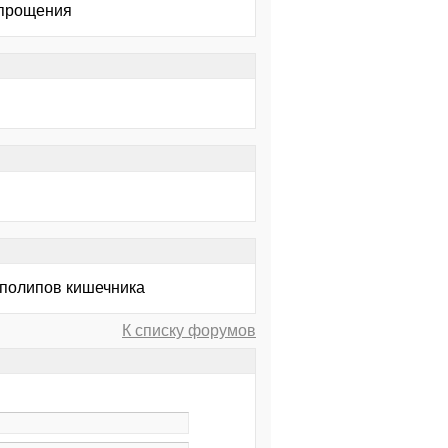
 прощения
 полипов кишечника
К списку форумов