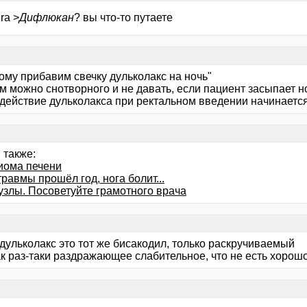
ra >
Дифлюкан
? вы что-то путаете
этому прибавим свечку дульколакс на ночь"
м можно снотворного и не давать, если пациент засыпает н
 действие дульколакса при ректальном введении начинается
 также:
иома печени
равмы прошёл год, нога болит...
злы. Посоветуйте грамотного врача
 дульколакс это тот же бисакодил, только раскручиваемый
ак раз-таки раздражающее слабительное, что не есть хорош