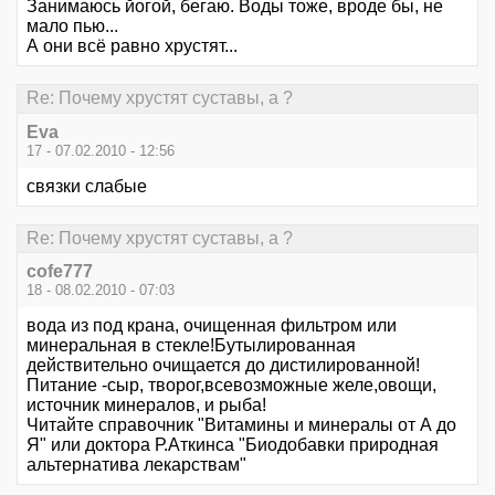
Занимаюсь йогой, бегаю. Воды тоже, вроде бы, не
мало пью...
А они всё равно хрустят...
Re: Почему хрустят суставы, а ?
Eva
17 - 07.02.2010 - 12:56
связки слабые
Re: Почему хрустят суставы, а ?
cofe777
18 - 08.02.2010 - 07:03
вода из под крана, очищенная фильтром или
минеральная в стекле!Бутылированная
действительно очищается до дистилированной!
Питание -сыр, творог,всевозможные желе,овощи,
источник минералов, и рыба!
Читайте справочник "Витамины и минералы от А до
Я" или доктора Р.Аткинса "Биодобавки природная
альтернатива лекарствам"