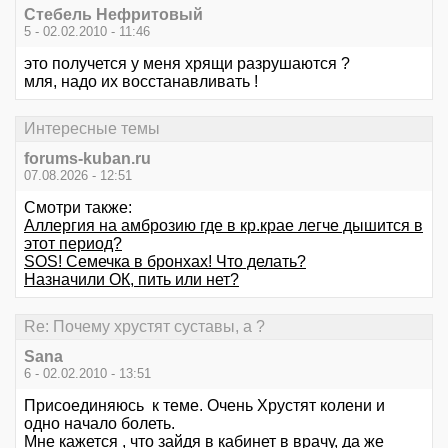
Стебель Нефритовый
5 - 02.02.2010 - 11:46
это получется у меня хрящи разрушаются ?
мля, надо их восстанавливать !
Интересные темы
forums-kuban.ru
07.08.2026 - 12:51
Смотри также:
Аллергия на амброзию где в кр.крае легче дышится в
этот период?
SOS! Семечка в бронхах! Что делать?
Назначили ОК, пить или нет?
Re: Почему хрустят суставы, а ?
Sana
6 - 02.02.2010 - 13:51
Присоединяюсь к теме. Очень Хрустят колени и
одно начало болеть.
Мне кажется , что зайдя в кабинет в врачу, да же