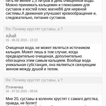
пить не менее 1,5 литров в день очищенной воды.
Можно принимать кальцемин и глюкозамин для
суставов и костей плюс магнеВ6 для нервной
системы.А движения улучшают кровообращение и,
следовательно, питание суставов.
Re: Почему хрустят суставы, а ?
АЙяЙ
15 - 06.02.2010 - 13:13
Очищеная вода, не может являться источником
кальция. Может лишь в том случае, когда
предварительно очищеная, дополнительно
обогащена этим самым кальцием. Вообще вода
уникальная субстанция, она являеться связующим
звеном между душой и телом.
Re: Почему хрустят суставы, а ?
Птичечка
16 - 07.02.2010 - 09:54
Мне 20, суставы в коленях хрустят с самаго детства,
правда, не болят!