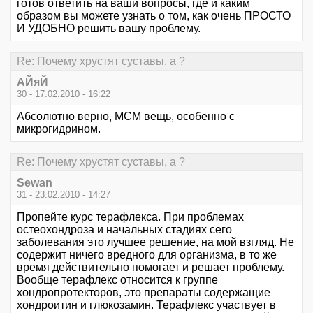
готов ответить на ваши вопросы, где и каким
образом вы можете узнать о том, как очень ПРОСТО
И УДОБНО решить вашу проблему.
Re: Почему хрустят суставы, а ?
АЙяЙ
30 - 17.02.2010 - 16:22
Абсолютно верно, МСМ вещь, особенно с
микрогидрином.
Re: Почему хрустят суставы, а ?
Sewan
31 - 23.02.2010 - 14:27
Пропейте курс терафлекса. При проблемах
остеохондроза и начальных стадиях сего
заболевания это лучшее решение, на мой взгляд. Не
содержит ничего вредного для организма, в то же
время действительно помогает и решает проблему.
Вообще терафлекс относится к группе
хондропротекторов, это препараты содержащие
хондроитин и глюкозамин. Терафлекс участвует в