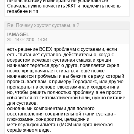
печень,поэтому и минералы не усваиваются!
Сначала нужно почистить ЖКТ и подлечить печень
гепабене и т.п
Re: Почему хрустят суставы, а ?
IAMAGEL
29 - 14.02.2010 - 14:34
есть решение ВСЕХ проблемм с суставами, если
есть "питание" суставов. действительно, когда с
возрастом исчезает суставная смазка и хрящи
начинают тереться друг о друга, появляется скрип.
позже хрящ начинает стираться. ещё позже
начинаются проблемы и вы бежите к врачу, который
прописывает вам, к примеру Терафлекс, или другие
препараты на основе глюкозамина и хондроитина.
но, чтобы решить полностью проблему, а не просто
избавиться от сиптоматической боли, нужно питание
для суставов.
основными компонентами для полного
восстановления соединительной ткани сустава -
глюкозамин, хондроитин, целадрин и
метилсульфонилметан (МСМ или органическая
сера)в живом виде.