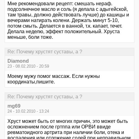
Мне рекомендовали рецепт: смешать нераф.
подсолнечное масло и соль (я делала с адыгейской,
там травы, должно действовать лучше) до кашицы и
вечерами натирать колени. Держать минут 5-10,
потом смыть. Делается в ванной, т.к. капает, течет.
Делала неделю, эффект положительный. Хруста
меньше, боли тоже.
Re: Почему хрустят суставы, а ?
Diamond
23 - 08.02.2010 - 20:59
Моему мужу помог массаж. Если нужны
координаты,пишите.
Re: Почему хрустят суставы, а ?
mg69
24 - 10.02.2010 - 13:24
Хруст может быть от многих причин, это может быть
осложнением после гртппа или ОРВИ ввиде
ревматоидного артрита при наличии боли, отека и
воспаления или отложение солей при неправильном