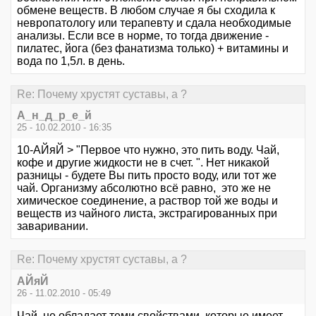
обмене веществ. В любом случае я бы сходила к
невропатологу или терапевту и сдала необходимые
анализы. Если все в норме, то тогда движение -
пилатес, йога (без фанатизма только) + витамины и
вода по 1,5л. в день.
Re: Почему хрустят суставы, а ?
А_н_д_р_е_й
25 - 10.02.2010 - 16:35
10-АЙяЙ > "Первое что нужно, это пить воду. Чай,
кофе и другие жидкости не в счет. ". Нет никакой
разницы - будете Вы пить просто воду, или тот же
чай. Организму абсолютно всё равно, это же не
химическое соединение, а раствор той же воды и
веществ из чайного листа, экстрагированных при
заваривании.
Re: Почему хрустят суставы, а ?
АЙяЙ
26 - 11.02.2010 - 05:49
Чай, не обладает теми свойствами, которые имеет