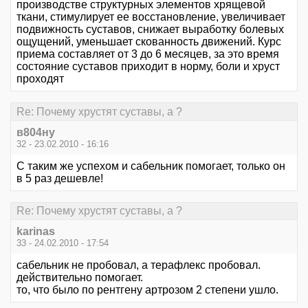
производстве структурных элементов хрящевой
ткани, стимулирует ее восстановление, увеличивает
подвижность суставов, снижает выработку болевых
ощущений, уменьшает скованность движений. Курс
приема составляет от 3 до 6 месяцев, за это время
состояние суставов приходит в норму, боли и хруст
проходят
Re: Почему хрустят суставы, а ?
в804ну
32 - 23.02.2010 - 16:16
С таким же успехом и сабельник помогает, только он
в 5 раз дешевле!
Re: Почему хрустят суставы, а ?
karinas
33 - 24.02.2010 - 17:54
сабельник не пробовал, а терафлекс пробовал.
действительно помогает.
то, что было по рентгену артрозом 2 степени ушло.