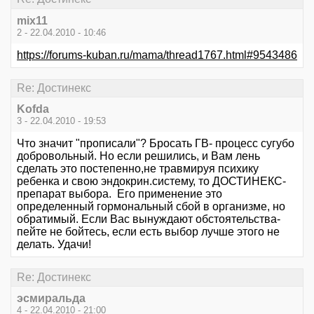
mix11
2 - 22.04.2010 - 10:46
https://forums-kuban.ru/mama/thread1767.html#9543486
Re: Достинекс
Kofda
3 - 22.04.2010 - 19:53
Что значит "прописали"? Бросать ГВ- процесс сугубо
добровольный. Но если решились, и Вам лень
сделать это постепенно,не травмируя психику
ребенка и свою эндокрин.систему, то ДОСТИНЕКС-
препарат выбора. Его применение это
определенный гормональный сбой в организме, но
обратимый. Если Вас вынуждают обстоятельства-
пейте не бойтесь, если есть выбор лучше этого не
делать. Удачи!
Re: Достинекс
эсмиральда
4 - 22.04.2010 - 21:00