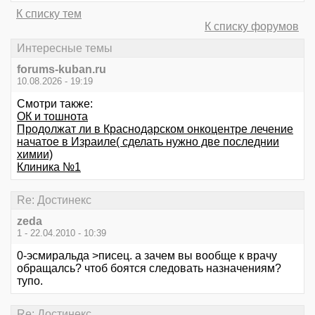
К списку тем
К списку форумов
Интересные темы
forums-kuban.ru
10.08.2026 - 19:19
Смотри также:
ОК и тошнота
Продолжат ли в Краснодарском онкоцентре лечение
начатое в Израиле( сделать нужно две последнии
химии)
Клиника №1
Re: Достинекс
zeda
1 - 22.04.2010 - 10:39
0-эсмиральда >писец. а зачем вы вообще к врачу
обращалсь? чтоб боятся следовать назначениям?
тупо.
Re: Достинекс