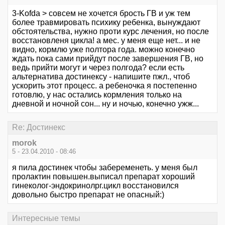
3-Kofda > совсем не хочется брость ГВ и уж тем
более травмировать психику ребенка, вынуждают
обстоятельства, нужно проти курс лечения, но после
восстановленя цикла! а мес. у меня еще нет... и не
видно, кормлю уже полтора года. можно конечно
ждать пока сами прийдут после завершения ГВ, но
ведь прийти могут и через полгода? если есть
альтернатива достинексу - напишите пжл., чтоб
ускорить этот процесс. а ребеночка я постепенно
готовлю, у нас остались кормления только на
дневной и ночной сон... ну и ночью, конечно ужж...
Re: Достинекс
morok
5 - 23.04.2010 - 08:46
я пила достинек чтобы забеременеть. у меня был
пролактин повышен.выписал препарат хороший
гинеколог-эндокринолрг.цикл восстановился
довольно быстро препарат не опасный:)
Интересные темы