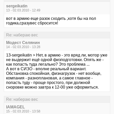
sergeikatin
13 - 02.03.2010 - 12:49
вот в армию еще разок сходить ,хотя бы на пол
годика,сразувес сбросится!
Re: набераю вес
Модест Селянин
14 - 02.03.2010 - 13:28
13-sergeikatin > Нет, в армию - это вряд ли, мотор уже
не выдержит ещё одной физподготовки. Опять же -
как попасть туда легально? Это проблема ...
А вот в СИЗО - вполне реальный вариант.
Обстановка спокойная, физнагрузок - нет вообще,
компания - разноплановая, а самое главное -
попасть туду - проще простого, при должной
сноровке можно завтра к 12-00 уже оформиться.
Re: набераю вес
IAMAGEL
15 - 02.03.2010 - 13:58