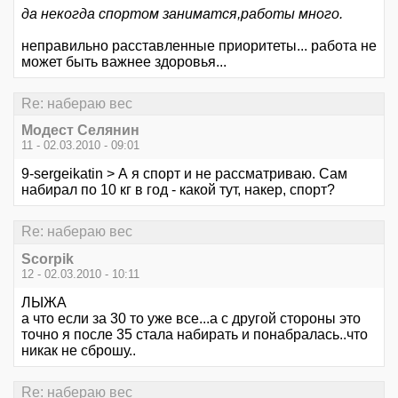
да некогда спортом заниматся,работы много.
неправильно расставленные приоритеты... работа не
может быть важнее здоровья...
Re: набераю вес
Модест Селянин
11 - 02.03.2010 - 09:01
9-sergeikatin > А я спорт и не рассматриваю. Сам
набирал по 10 кг в год - какой тут, накер, спорт?
Re: набераю вес
Scorpik
12 - 02.03.2010 - 10:11
ЛЫЖА
а что если за 30 то уже все...а с другой стороны это
точно я после 35 стала набирать и понабралась..что
никак не сброшу..
Re: набераю вес