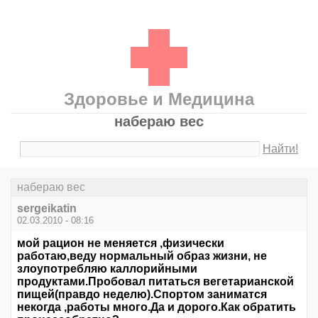
Здоровье и Медицина
набераю вес
Найти!
набераю вес
sergeikatin
02.03.2010 - 08:16
мой рацион не меняется ,физически
работаю,веду нормальный образ жизни, не
злоупотребляю каллорийными
продуктами.Пробовал питаться вегетарианской
пищей(правдо неделю).Спортом заниматся
некогда ,работы много.Да и дорого.Как обратить