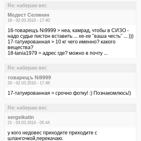
Re: набераю вес
Модест Селянин
19 - 02.03.2010 - 17:40
16-товарещъ Ni9999 > неа, камрад, чтобы в СИЗО -
надо судье пистон вставить ... хе-хе "ваша честь" ... )))
17-татуированная > 10 кг чего именно? какого
вещества?
18-tania1979 > адрес где? можно в почту ...
Re: набераю вес
товарещъ Ni9999
20 - 02.03.2010 - 17:48
17-татуированная > срочно фотку! :) Познакомлюсь!)
Re: набераю вес
sergeikatin
21 - 03.03.2010 - 05:44
у кого недовес приходите приходите с
шлангочкой,перекачаю.