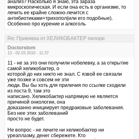
анализ? Насколько я знаю, эта зараза
микроскопическая. И если она есть в организме, то
лечить ее крайне сложно-лечится с
антибиотиками+трихопол(или его подобные).
Особенно про курение и алкоголь
Re: Прививка от ХЕЛИКОБАКТЕР пилори
Doctorstom
13 - 02.03.2010 - 11:37
11 - не за это они получили нобелевку, а за открытие
самой хеликобактер, о
которой до них никто не знал. С язвой ее связали
уже позже и совсем не эти
люди. Вы бы хоть для приличия по ссылке сходили
из поста 9, там это
написано. Хеликобактер напрямую не является
причиной онкологии, она
доказанно инициирует предраковые заболевания.
Без нее этих заболеваний
просто не будет.
Не вопрос - не лечите ни хеликобактер ни
уреаплазму, денег сбережете. Кто