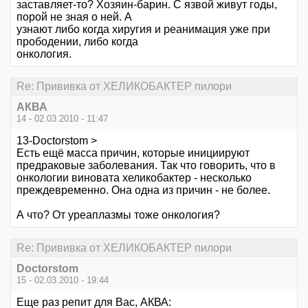
заставляет-то? Хозяин-барин. С язвой живут годы,
порой не зная о ней. А
узнают либо когда хиругия и реанимация уже при
прободении, либо когда
онкология.
Re: Прививка от ХЕЛИКОБАКТЕР пилори
АКВА
14 - 02.03.2010 - 11:47
13-Doctorstom >
Есть ещё масса причин, которые инициируют
предраковые заболевания. Так что говорить, что в
онкологии виновата хеликобактер - несколько
преждевременно. Она одна из причин - не более.
А что? От уреаплазмы тоже онкология?
Re: Прививка от ХЕЛИКОБАКТЕР пилори
Doctorstom
15 - 02.03.2010 - 19:44
Еще раз репит для Вас, АКВА: