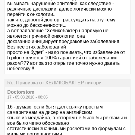
вызывать нарушение эпителие, как следствие -
различные дисплазии, далее логически можно
перейти к онкологии...
так что, дорогой доктор, рассуждать на эту тему
можно до бесконечности...
а вот заявление "Хеликобактер напрямую не
является причиной онкологии, она
доказанно инициирует предраковые заболевания.
Без нее этих заболеваний
просто не будет" - надо понимать, что избавление от
h.pilori является 100% гарантией от заболевания
раком??? вот за это открытие точно нужно давать
нобелевку!!!
Re: Прививка от ХЕЛИКОБАКТЕР пилори
Doctorstom
17 - 05.03.2010 - 08:05
16 - думаю, если бы я дал ссылку простым
самаритянам на дисер на английском
языке из медлайна, в котором не было бы рекламы и
все было четко обосновано
статистически значимыми расчетами по формулам с
малыми погрешностями