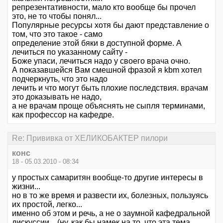
репрезентативности, мало кто вообще бы прочел
это, не то чтобы понял...
Популярные ресурсы хотя бы дают представление о
том, что это такое - само
определение этой бяки в доступной форме. А
лечиться по указанному сайту -
Боже упаси, лечиться надо у своего врача очно.
А показавшейся Вам смешной фразой я kbm хотел
подчеркнуть, что это надо
лечить и что могут быть плохие последствия. врачам
это доказывать не надо,
а не врачам проще объяснять не сыпля терминами,
как профессор на кафедре.
Re: Прививка от ХЕЛИКОБАКТЕР пилори
конс
18 - 05.03.2010 - 08:34
у простых самаритян вообще-то другие интересы в
жизни...
но в то же время и развести их, болезных, пользуясь
их простой, легко...
именно об этом и речь, а не о заумной кафедральной
дискуссии... (ну, как бы намек на то, что эта тема