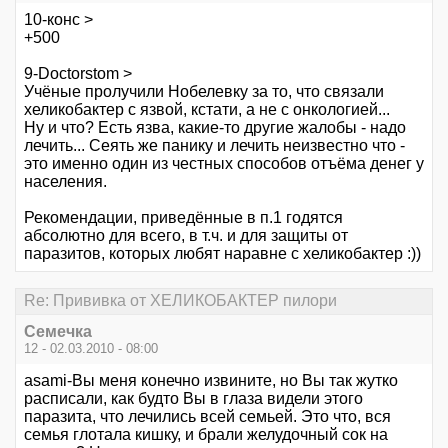
10-конс >
+500
9-Doctorstom >
Учёные пролучили Нобелевку за то, что связали
хеликобактер с язвой, кстати, а не с онкологией...
Ну и что? Есть язва, какие-то другие жалобы - надо
лечить... Сеять же панику и лечить неизвестно что -
это именно один из честных способов отъёма денег у
населения.
Рекомендации, приведённые в п.1 годятся
абсолютно для всего, в т.ч. и для защиты от
паразитов, которых любят наравне с хеликобактер :))
Re: Прививка от ХЕЛИКОБАКТЕР пилори
Семечка
12 - 02.03.2010 - 08:00
asami-Вы меня конечно извините, но Вы так жутко
расписали, как будто Вы в глаза видели этого
паразита, что лечились всей семьей. Это что, вся
семья глотала кишку, и брали желудочный сок на