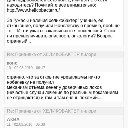
находитесь? Почитайте все внимательно:
http://www.helicobacter.ru/
За "ужасы наличия хеликобактер" ученые, ее
открывшие, получили Нобелевскую премию, вообще-
то... И эти ужасы заканчиваются онкологией. Стоит
ли преувеличивать опасность онкологии? Вопрос
странный...
Re: Прививка от ХЕЛИКОБАКТЕР пилори
конс
10 - 02.03.2010 - 06:17
странно, что за открытие уреаплазмы никто
нобелевку не получил
механизм отъема денег у доверчивых лохов
(нечастые случаи лечения по реальным показаниям
не отрицаются) и там и там очень похожий....
Re: Прививка от ХЕЛИКОБАКТЕР пилори
АКВА
11 - 02.03.2010 - 06:38