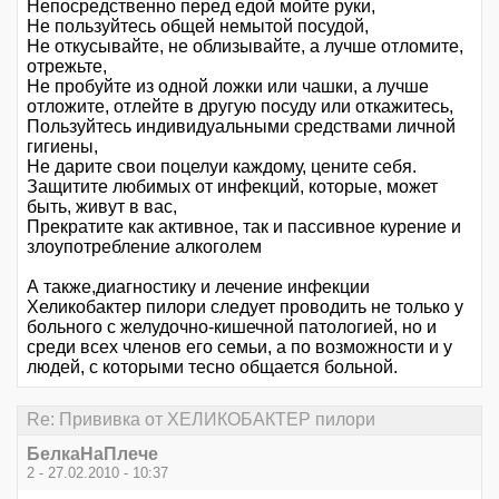
Непосредственно перед едой мойте руки,
Не пользуйтесь общей немытой посудой,
Не откусывайте, не облизывайте, а лучше отломите,
отрежьте,
Не пробуйте из одной ложки или чашки, а лучше
отложите, отлейте в другую посуду или откажитесь,
Пользуйтесь индивидуальными средствами личной
гигиены,
Не дарите свои поцелуи каждому, цените себя.
Защитите любимых от инфекций, которые, может
быть, живут в вас,
Прекратите как активное, так и пассивное курение и
злоупотребление алкоголем
А также,диагностику и лечение инфекции
Хеликобактер пилори следует проводить не только у
больного с желудочно-кишечной патологией, но и
среди всех членов его семьи, а по возможности и у
людей, с которыми тесно общается больной.
Re: Прививка от ХЕЛИКОБАКТЕР пилори
БелкаНаПлече
2 - 27.02.2010 - 10:37