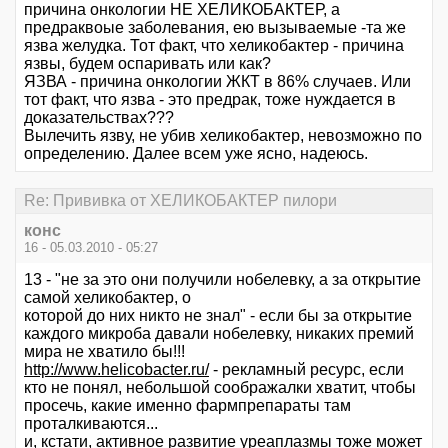
причина онкологии НЕ ХЕЛИКОБАКТЕР, а
предраквоые заболевания, ею вызываемые -та же
язва желудка. Тот факт, что хеликобактер - причина
язвы, будем оспаривать или как?
ЯЗВА - причина онкологии ЖКТ в 86% случаев. Или
тот факт, что язва - это предрак, тоже нуждается в
доказательствах???
Вылечить язву, не убив хеликобактер, невозможно по
определению. Далее всем уже ясно, надеюсь.
Re: Прививка от ХЕЛИКОБАКТЕР пилори
конс
16 - 05.03.2010 - 05:27
13 - "не за это они получили нобелевку, а за открытие
самой хеликобактер, о
которой до них никто не знал" - если бы за открытие
каждого микроба давали нобелевку, никаких премий
мира не хватило бы!!!
http://www.helicobacter.ru/
- рекламный ресурс, если
кто не понял, небольшой соображалки хватит, чтобы
просечь, какие именно фармпрепараты там
проталкиваются...
и, кстати, активное развитие уреаплазмы тоже может