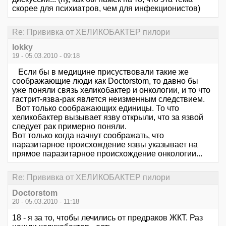
скорее для психиатров, чем для инфекционистов)
Re: Прививка от ХЕЛИКОБАКТЕР пилори
lokky
19 - 05.03.2010 - 09:18
Если бы в медицине присуствовали такие же
соображающие люди как Doctorstom, то давно бы
уже поняли связь хеликобактер и онкологии, и то что
гастрит-язва-рак явлется неизменным следствием.
Вот только соображающих единицы. То что
хеликобактер вызывает язву открыли, что за язвой
следует рак примерно поняли.
Вот только когда начнут соображать, что
паразитарное происхождение язвы указывает на
прямое паразитарное происхождение онкологии...
Re: Прививка от ХЕЛИКОБАКТЕР пилори
Doctorstom
20 - 05.03.2010 - 11:18
18 - я за то, чтобы лечились от предраков ЖКТ. Раз