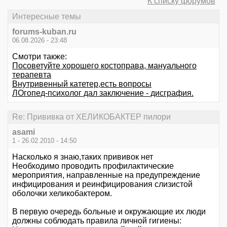
К списку форумов
Интересные темы
forums-kuban.ru
06.08.2026 - 23:48
Смотри также:
Посоветуйте хорошего костоправа, мануального
терапевта
Внутривенный катетер,есть вопросы
ЛОгопед-психолог дал заключение - дисграфия.
Re: Прививка от ХЕЛИКОБАКТЕР пилори
asami
1 - 26.02.2010 - 14:50
Насколько я знаю,таких прививок нет
Необходимо проводить профилактические
мероприятия, направленные на предупреждение
инфицирования и реинфицирования слизистой
оболочки хеликобактером.
В первую очередь больные и окружающие их люди
должны соблюдать правила личной гигиены: